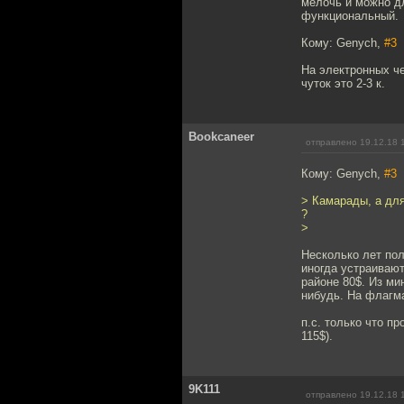
мелочь и можно дл
функциональный.
Кому: Genych,
#3
На электронных че
чуток это 2-3 к.
Bookcaneer
отправлено 19.12.18 
Кому: Genych,
#3
> Камарады, а дл
?
>
Несколько лет пол
иногда устраивают
районе 80$. Из ми
нибудь. На флагма
п.с. только что п
115$).
9K111
отправлено 19.12.18 