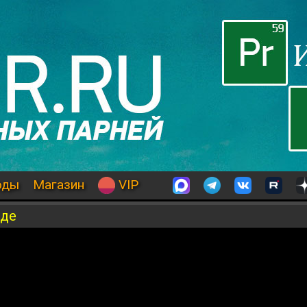
оды
Магазин
VIP
иде