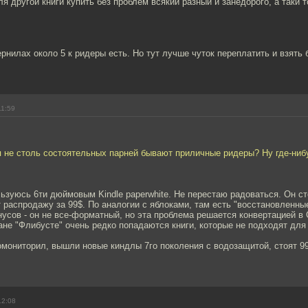
я другой книги купить без проблем всякий разный и занедорого, а таки 
рнилах около 5 к ридеры есть. Но тут лучше чуток переплатить и взять
11:59
я не столь состоятельных парней бывают приличные ридеры? Ну где-ниб
ьзуюсь 6ти дюймовым Kindle paperwhite. Не перестаю радоваться. Он ст
 распродажу за 99$. По аналогии с яблоками, там есть "восстановленные
нусов - он не все-форматный, но эта проблема решается конвертацией в C
не "Флибусте" очень редко попадаются книги, которые не подходят для 
ромониторил, вышли новые киндлы 7го поколения с водозащитой, стоят 9
12:08