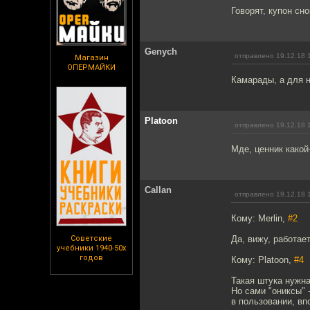
Говорят, купон сно
Genych
отправлено 19.12.18 
Магазин
ОПЕРМАЙКИ
Камарады, а для 
Platoon
отправлено 19.12.18 
Мде, ценник какой
Callan
отправлено 19.12.18 
Кому: Merlin,
#2
Советские
Да, вижу, работает
учебники 1940-50х
годов
Кому: Platoon,
#4
Такая штука нужна
Но сами "ониксы" 
в пользовании, вп