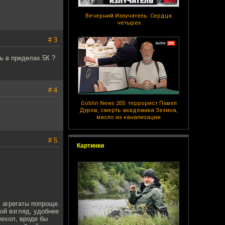
Вечерний Излучатель: Сердца
четырех
# 3
ь в пределах 5К ?
# 4
Goblin News 205: террорист Павел
Дуров, смерть академика Зезина,
масло из канализации
# 5
Картинки
ь агрегаты попроще.
мой взгляд, удобнее
чехол, вроде бы