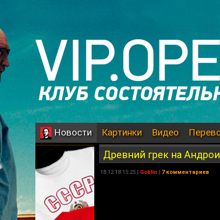
Картинки
Видео
Перев
Новости
Древний грек на Андро
18.12.18 15:25 |
Goblin
|
7 комментариев