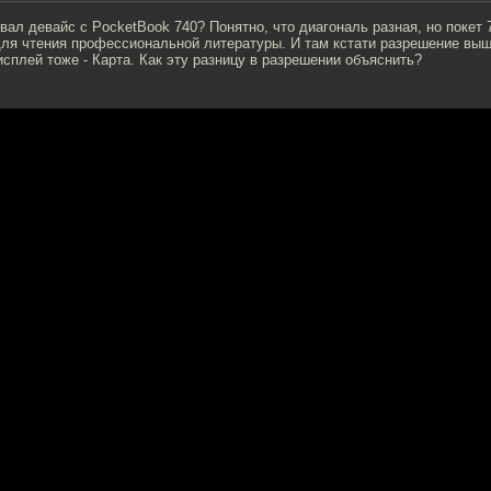
вал девайс с PocketBook 740? Понятно, что диагональ разная, но покет 
для чтения профессиональной литературы. И там кстати разрешение вы
исплей тоже - Карта. Как эту разницу в разрешении объяснить?