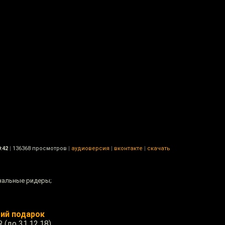
:42
|
136368 просмотров
|
аудиоверсия
|
вконтакте
|
скачать
нальные ридеры;
ший подарок
(до 31.12.18)