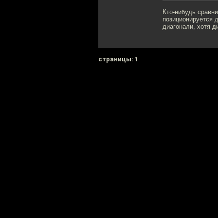
Кто-нибудь сравни
позиционируется 
диагонали, хотя д
cтраницы: 1