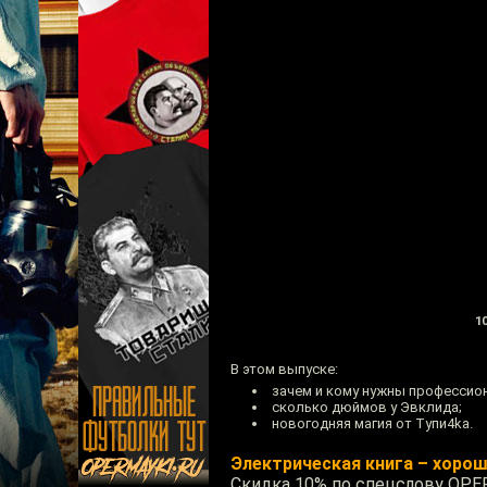
10
В этом выпуске:
зачем и кому нужны профессио
сколько дюймов у Эвклида;
новогодняя магия от Тупи4kа.
Электрическая книга – хоро
Скидка 10% по спецслову OPER 