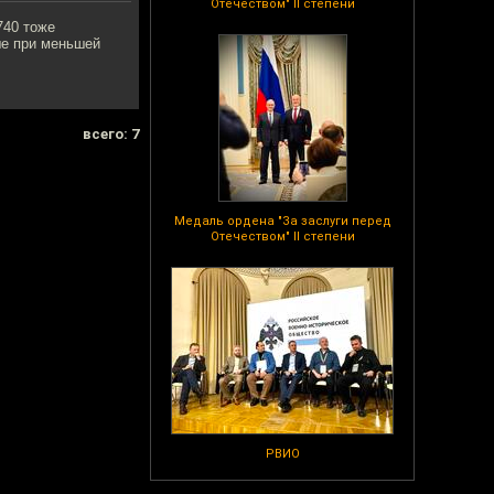
Отечеством" II степени
740 тоже
ше при меньшей
всего: 7
Медаль ордена "За заслуги перед
Отечеством" II степени
РВИО