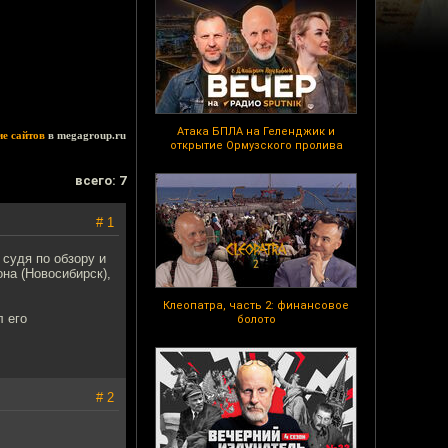
Атака БПЛА на Геленджик и
ие сайтов
в megagroup.ru
открытие Ормузского пролива
всего: 7
# 1
 судя по обзору и
она (Новосибирск),
Клеопатра, часть 2: финансовое
л его
болото
# 2