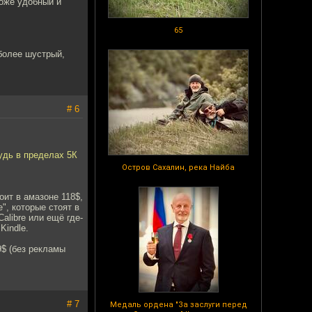
тоже удобный и
65
 более шустрый,
# 6
удь в пределах 5К
Остров Сахалин, река Найба
оит в амазоне 118$,
", которые стоят в
alibre или ещё где-
Kindle.
9$ (без рекламы
# 7
Медаль ордена "За заслуги перед