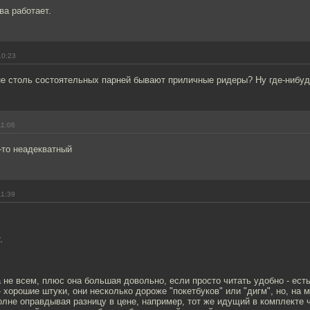
ва работает.
10:23
не столь состоятельных парней бывают приличные ридеры? Ну где-нибуд
11:06
-то неадекватный
11:39
.
 не всем, плюс она большая довольно, если просто читать удобно - ест
- хорошие штуки, они несколько дороже "покетбуков" или "дигм", но, на 
олне оправдывая разницу в цене, например, тот же идущий в комплекте 