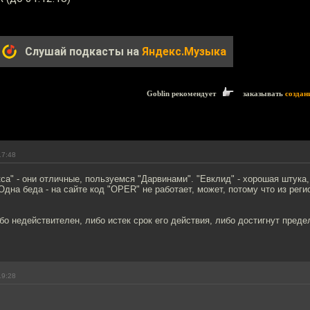
Слушай подкасты на
Яндекс.Музыка
Goblin рекомендует
заказывать
создан
17:48
са" - они отличные, пользуемся "Дарвинами". "Евклид" - хорошая штука,
Одна беда - на сайте код "OPER" не работает, может, потому что из реги
бо недействителен, либо истек срок его действия, либо достигнут преде
19:28