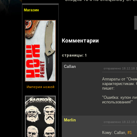
Магазин
Комментарии
cтраницы: 1
Callan
отправлено 18.12.18 
Аппараты от "Оник
характеристикам. 
Империя ножей
пишет:
"Ошибка: купон ли
использования!"
Merlin
отправлено 18.12.18 
Кому: Callan,
#1