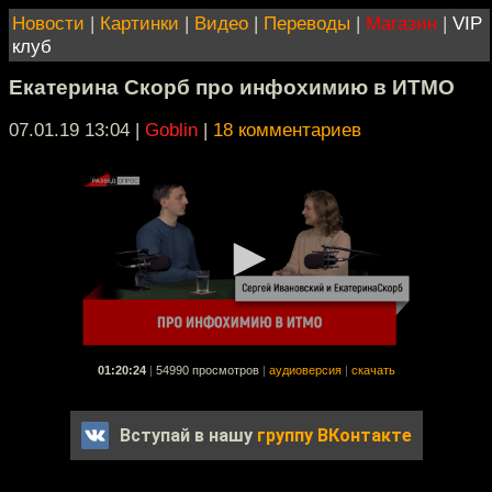
Новости
|
Картинки
|
Видео
|
Переводы
|
Магазин
|
VIP
клуб
Екатерина Скорб про инфохимию в ИТМО
07.01.19 13:04
|
Goblin
|
18 комментариев
01:20:24
|
54990 просмотров
|
аудиоверсия
|
скачать
Вступай в нашу
группу ВКонтакте