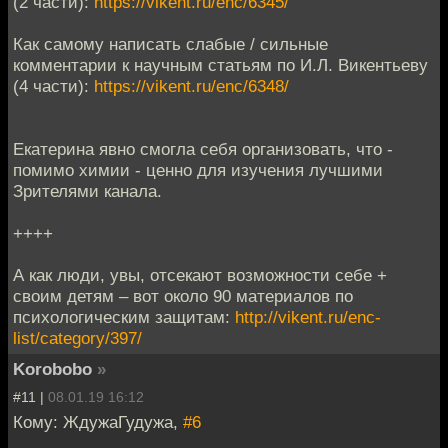
(2 части):
https://vikent.ru/enc/6345/
Как самому написать слабые / сильные
комментарии к научным статьям по И.Л. Викентьеву
(4 части):
https://vikent.ru/enc/6348/
Екатерина явно смогла себя организовать, что -
помимо химии - ценно для изучения лучшими
Зрителями канала.
++++
А как люди, увы, отсекают возможности себе +
своим детям – вот около 90 материалов по
психологическим защитам:
http://vikent.ru/enc-
list/category/397/
Korobobo
»
#11 |
08.01.19 16:12
Кому: ЖдужаГудужа,
#6