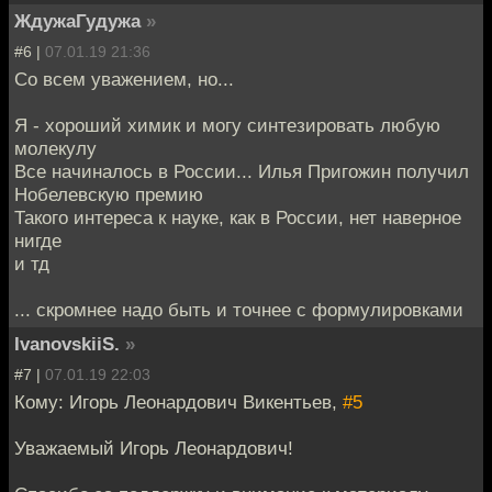
ЖдужаГудужа
»
#6 |
07.01.19 21:36
Cо всем уважением, но...
Я - хороший химик и могу синтезировать любую
молекулу
Все начиналось в России... Илья Пригожин получил
Нобелевскую премию
Такого интереса к науке, как в России, нет наверное
нигде
и тд
... скромнее надо быть и точнее с формулировками
IvanovskiiS.
»
#7 |
07.01.19 22:03
Кому: Игорь Леонардович Викентьев,
#5
Уважаемый Игорь Леонардович!