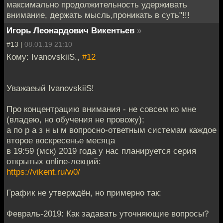
максимально продолжительность удерживать
внимание, держать мысль,проникать в суть"!!!
Игорь Леонардович Викентьев
»
#13 |
08.01.19 21:10
Кому: IvanovskiiS.,
#12
Уважаеый IvanovskiiS!
Про концентрацию внимания - не совсем ко мне
(владею, но обучения не провожу);
а по р а з н ы м вопросно-ответным системам каждое
второе воскресенье месяца
в 19:59 (мск) 2019 года у нас планируется серия
открытых online-лекций:
https://vikent.ru/w0/
График не утверждён, но примерно так:
Февраль-2019: Как задавать уточняющие вопросы?