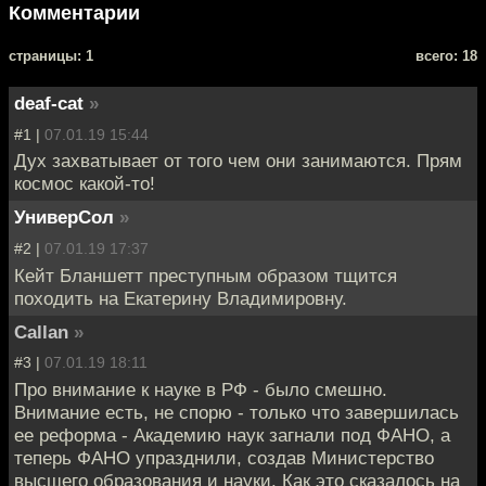
Комментарии
cтраницы: 1
всего: 18
deaf-cat
»
#1 |
07.01.19 15:44
Дух захватывает от того чем они занимаются. Прям
космос какой-то!
УниверСол
»
#2 |
07.01.19 17:37
Кейт Бланшетт преступным образом тщится
походить на Екатерину Владимировну.
Callan
»
#3 |
07.01.19 18:11
Про внимание к науке в РФ - было смешно.
Внимание есть, не спорю - только что завершилась
ее реформа - Академию наук загнали под ФАНО, а
теперь ФАНО упразднили, создав Министерство
высшего образования и науки. Как это сказалось на