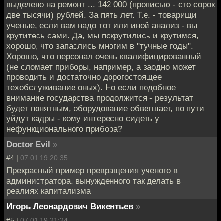
выделено на ремонт ... 142 000 (прописью - сто сорок
две тысячи) рублей. За пять лет. Т.е. - товарищи
ученые, если вам надо тот или иной анализ - вы
крутитесь сами. Да, мы покрутились и крутимся,
хорошо, что запаслись многим в "тучные годы".
Хорошо, что персонал очень квалифицированный
(не сломает приборы, например, а заодно может
проводить и достаточно дорогостоящее
техобслуживание оных). Но если подобное
внимание государства продолжится - результат
будет понятным, оборудование обветшает, по пути
уйдут кадры - кому интересно сидеть у
нефункционального прибора?
Doctor Evil
»
#4 |
07.01.19 20:35
Прекрасный пример превращения ученого в
администратора, вынужденного так делать в
реалиях капитализма
Игорь Леонардович Викентьев
»
#5 |
07.01.19 21:24