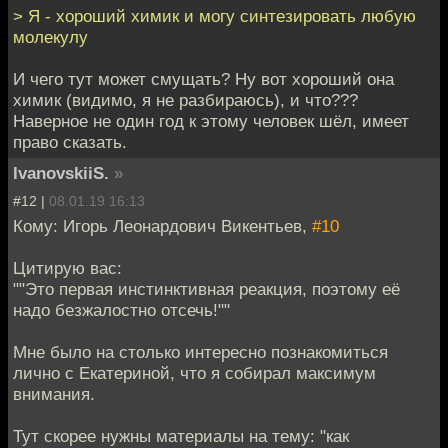
> Я - хороший химик и могу синтезировать любую
молекулу
И чего тут может смущать? Ну вот хороший она
химик (видимо, я не разбираюсь), и что???
Наверное не один год к этому человек шёл, имеет
право сказать.
IvanovskiiS.
»
#12 |
08.01.19 16:13
Кому: Игорь Леонардович Викентьев,
#10
Цитирую вас:
""Это первая инстинктивная реакция, поэтому её
надо безжалостно отсечь!""
Мне было на столько интересно познакомиться
лично с Екатериной, что я собирал максимум
внимания.
Тут скорее нужны материалы на тему: "как