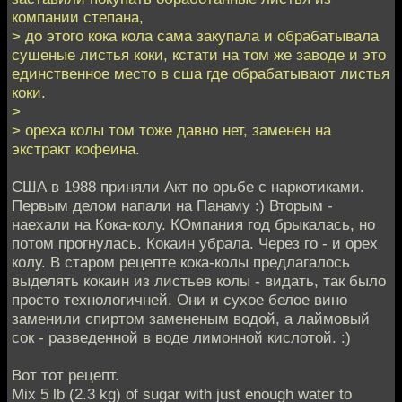
компании степана,
> до этого кока кола сама закупала и обрабатывала
сушеные листья коки, кстати на том же заводе и это
единственное место в сша где обрабатывают листья
коки.
>
> ореха колы том тоже давно нет, заменен на
экстракт кофеина.
США в 1988 приняли Акт по орьбе с наркотиками.
Первым делом напали на Панаму :) Вторым -
наехали на Кока-колу. КОмпания год брыкалась, но
потом прогнулась. Кокаин убрала. Через го - и орех
колу. В старом рецепте кока-колы предлагалось
выделять кокаин из листьев колы - видать, так было
просто технологичней. Они и сухое белое вино
заменили спиртом замененым водой, а лаймовый
сок - разведенной в воде лимонной кислотой. :)
Вот тот рецепт.
Mix 5 lb (2.3 kg) of sugar with just enough water to