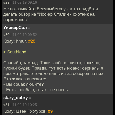
#29 |
11.02.19 09:16
Не показывайте Бекмамбетову - а то придётся
делать обзор на "Иосиф Сталин - охотник на
наркоманов"
УниверСол
»
#30 |
11.02.19 09:52
Кому: hmur,
#28
> Southland
Спасибо, камрад. Тоже занёс в список, конечно,
пускай будет. Правда, тут есть нюанс: сериалы я
просматриваю только лишь из-за обзоров на них.
Это ж как в анекдоте:
- Вы собак любите?
- Есть - люблю, а так - не очень.
stary_dobry
»
#31 |
11.02.19 10:25
Кому: Цзен ГУргуров,
#9