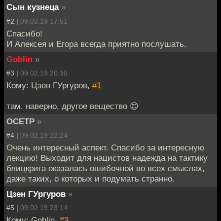
Сын кузнеца
»
#2 |
09.02.19 17:51
Спасибо!
И Алексея и Егора всегда приятно послушать.
Goblin
»
#3 |
09.02.19 20:30
Кому: Цзен ГУргуров,
#1
там, наверно, другое вещество 😊
OCETP
»
#4 |
09.02.19 22:24
Очень интересный аспект. Спасибо за интересную
лекцию! Выходит для нацистов надежда на тактику
блицкрига оказалась ошибочной во всех смыслах,
даже таких, о которых и подумать странно.
Цзен ГУргуров
»
#5 |
09.02.19 23:14
Кому: Goblin,
#3