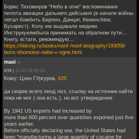
Борис Тихомиров "Небо в огне" воспоминания
пилота авиации дальнего дейсьвия (в начале войны
летал бомбить Берлин, Данциг, Кенинсбеог,
Бухарест). Колу им выдавали медики.
Инструкуиямбыла принимать на обралном пути...
Книгу, кстати, рекомендую...
https://libking.ru/books/nonf-/nonf-biography/193058-
boris-tihomolov-nebo-v-ogne.html
maxi
»
#38 |
12.02.19 06:56
Кому: Цзен ГУргуров,
#25
да скорее всего ленд лиз, ссылку на источник найти
пока не мог ( она есть ), но вот утверждение
By 1941 US exports had increased by
more than 600 percent over quantities exported just five
years earlier.
Before officially declaring war, the United States had
been “manufacturing a large quantity of cocaine for