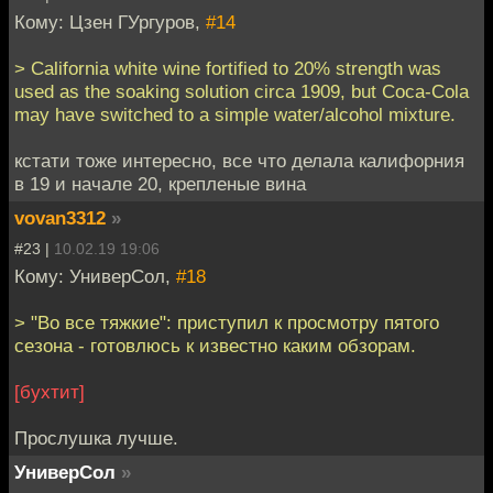
Кому: Цзен ГУргуров,
#14
> California white wine fortified to 20% strength was
used as the soaking solution circa 1909, but Coca-Cola
may have switched to a simple water/alcohol mixture.
кстати тоже интересно, все что делала калифорния
в 19 и начале 20, крепленые вина
vovan3312
»
#23 |
10.02.19 19:06
Кому: УниверСол,
#18
> "Во все тяжкие": приступил к просмотру пятого
сезона - готовлюсь к известно каким обзорам.
[бухтит]
Прослушка лучше.
УниверСол
»