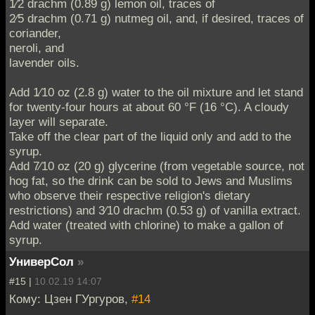
1⁄2 drachm (0.89 g) lemon oil, traces of
2⁄5 drachm (0.71 g) nutmeg oil, and, if desired, traces of
coriander,
neroli, and
lavender oils.
Add 1⁄10 oz (2.8 g) water to the oil mixture and let stand
for twenty-four hours at about 60 °F (16 °C). A cloudy
layer will separate.
Take off the clear part of the liquid only and add to the
syrup.
Add 7⁄10 oz (20 g) glycerine (from vegetable source, not
hog fat, so the drink can be sold to Jews and Muslims
who observe their respective religion's dietary
restrictions) and 3⁄10 drachm (0.53 g) of vanilla extract.
Add water (treated with chlorine) to make a gallon of
syrup.
УниверСол
»
#15 |
10.02.19 14:07
Кому: Цзен ГУргуров,
#14