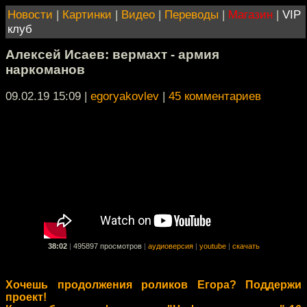
Новости
|
Картинки
|
Видео
|
Переводы
|
Магазин
|
VIP
клуб
Алексей Исаев: вермахт - армия
наркоманов
09.02.19 15:09
|
egoryakovlev
|
45 комментариев
38:02
|
495897 просмотров
|
аудиоверсия
|
youtube
|
скачать
Хочешь продолжения роликов Егора? Поддержи
проект!