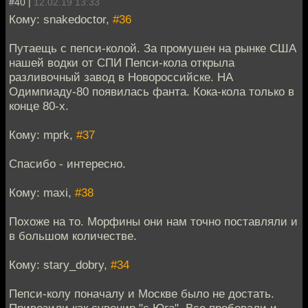
#40 |
12.02.19 13:33
Кому: snakedoctor,
#36
Путаещь с пепси-колой. За промушен на рынке США
нашей водки от СПИ Пепси-кола открыла
разливочный завод в Новороссийске. НА
Одимпиаду-80 появилась фанта. Кока-кола только в
конце 80-х.
Кому: mprk,
#37
Спасибо - интересно.
Кому: maxi,
#38
Похоже на то. Морфины они нам точно поставляли и
в большом количестве.
Кому: stary_dobry,
#34
Пепси-колу поначалу и Москве было не достать.
Привозили как сувенир "с Юга". Все пробовали и