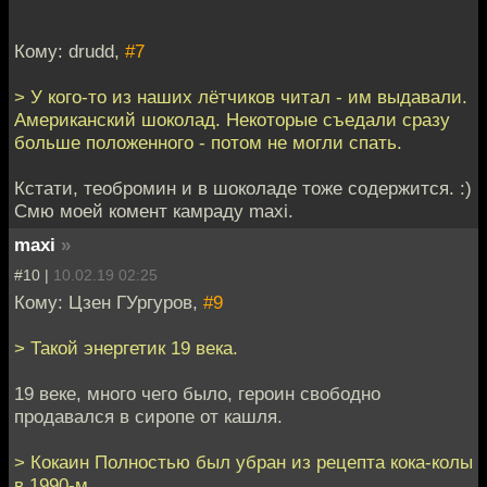
Кому: drudd,
#7
> У кого-то из наших лётчиков читал - им выдавали.
Американский шоколад. Некоторые съедали сразу
больше положенного - потом не могли спать.
Кстати, теобромин и в шоколаде тоже содержится. :)
Смю моей комент камраду maxi.
maxi
»
#10 |
10.02.19 02:25
Кому: Цзен ГУргуров,
#9
> Такой энергетик 19 века.
19 веке, много чего было, героин свободно
продавался в сиропе от кашля.
> Кокаин Полностью был убран из рецепта кока-колы
в 1990-м.