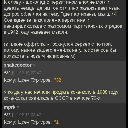
К слову - шоколад с первитином вполне могли
давать немцы детям, он отлично развязывает язык,
допрос облегчая на тему "где партизаны, малшик"
Совпадение пика приема первитина и
панциршиколада с разгромом партизанских отрядов
в 1942 году навевает мысли.
(в плане оффтопа, - грохнулся сервер с почтой,
потому нынче вашего емейла нету, а хотелось бы
похвастать новым написанным)
snakedoctor
»
#36 |
11.02.19 23:46
Кому: Цзен ГУргуров,
#33
> когда у нас начали продать кока-колу в 1988 году
кока-кола появилась в СССР в начале 70-х.
mprk
»
#37 |
11.02.19 23:46
Кому: Цзен ГУргуров,
#1