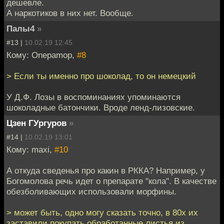
дешевле.
А наркотиков в них нет. Вообще.
Палы4
»
#13 |
10.02.19 12:45
Кому: Onepamop,
#8
> Если ты именно про шоколад, то он немецкий
У Д.Ф. Лозы в воспоминаниях упоминаются
шоколадные батончики. Вроде ленд-лизовские.
Цзен ГУргуров
»
#14 |
10.02.19 13:01
Кому: maxi,
#10
А откуда сведенья про какин в РККА? Например, у
Богомолова речь идет о препарате "кола". В качестве
обезболивающих использовали морфины.
> может быть, одно могу сказать точно, в 80х их
заставили покупать обработанные листья из