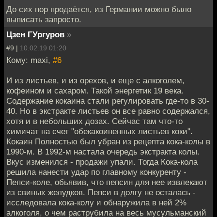
До сих пор продаётся, из Германии можно было
выписать запросто.
Цзен ГУргуров
»
#9 |
10.02.19 01:20
Кому: maxi,
#6
И из листьев, и из орехов, и еще с алкоголем,
кофеином и сахаром. Такой энергетик 19 века.
Содержание кокаина стали регулировать где-то в 30-
40. Но в экстракте листьев он все равно содержался,
хотя и в небольших дозах. Сейчас там что-то
химичат на счет "обекакоиненных листьев коки".
Кокаин Полностью был убран из рецепта кока-колы в
1990-м. В 1992-м настала очередь экстракта колы.
Вкус изменился - продажи упали. Тогда Кока-кола
решила нанести удар по главному конкуренту -
Пепси-коле, обьявив, что пепсин для нее извлекают
из свиных желудков. Пепси в долгу не осталась -
исследовала кока-колу и обнаружила в ней 2%
алкоголя, о чем раструбила на весь мусульманский