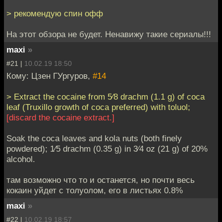
> рекомендую спин офф
На этот обзора не будет. Ненавижу такие сериалы!!!
maxi
»
#21 |
10.02.19 18:50
Кому: Цзен ГУргуров,
#14
> Extract the cocaine from 5⁄8 drachm (1.1 g) of coca
leaf (Truxillo growth of coca preferred) with toluol;
[discard the cocaine extract.]
Soak the coca leaves and kola nuts (both finely
powdered); 1⁄5 drachm (0.35 g) in 3⁄4 oz (21 g) of 20%
alcohol.
там возможно что то и останется, но почти весь
кокаин уйдет с толуолом, его в листьях 0.8%
maxi
»
#22 |
10.02.19 18:57