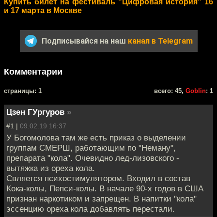
Купить билет на фестиваль "Цифровая история" 16
и 17 марта в Москве
Подписывайся на наш
канал в Telegram
Комментарии
cтраницы: 1
всего: 45,
Goblin
: 1
Цзен ГУргуров
»
#1 |
09.02.19 16:37
У Богомолова там же есть приказ о выделении
группам СМЕРШ, работающим по "Неману",
препарата "кола". Очевидно лед-лизовского -
вытяжка из ореха кола.
Свляется психостимулятором. Входил в состав
Кока-колы, Пепси-колы. В начале 90-х годов в США
признан наркотиком и запрещен. В напитки "кола"
эссенцию ореха кола добавлять перестали.