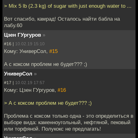
> Mix 5 lb (2.3 kg) of sugar with just enough water to ...
Вот спасибо, камрад! Осталось найти бабла на
лабу.60
Цзен ГУргуров
»
#16 |
10.02.19 15:10
Кому: УниверСол,
#15
А с коксом проблем не будет??? ;)
УниверСол
»
#17 |
10.02.19 17:57
Кому: Цзен ГУргуров,
#16
> А с коксом проблем не будет??? ;)
Проблема с коксом только одна - это определиться в
выборе вида: каменноугольный, нефтяной, пековый
или торфяной. Полукокс не предлагать!