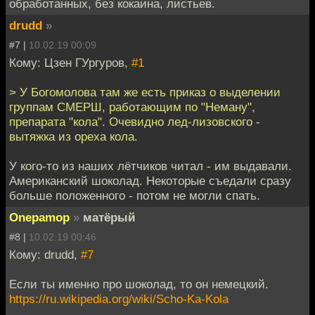
обработанных, без кокаина, листьев.
drudd
»
#7 |
10.02.19 00:09
Кому: Цзен ГУргуров,
#1
> У Богомолова там же есть приказ о выделении
группам СМЕРШ, работающим по "Неману",
препарата "кола". Очевидно лед-лизовского -
вытяжка из ореха кола.
У кого-то из наших лётчиков читал - им выдавали.
Американский шоколад. Некоторые съедали сразу
больше положенного - потом не могли спать.
Onepamop
»
матёрый
#8 |
10.02.19 00:46
Кому: drudd,
#7
Если ты именно про шоколад, то он немецкий.
https://ru.wikipedia.org/wiki/Scho-Ka-Kola