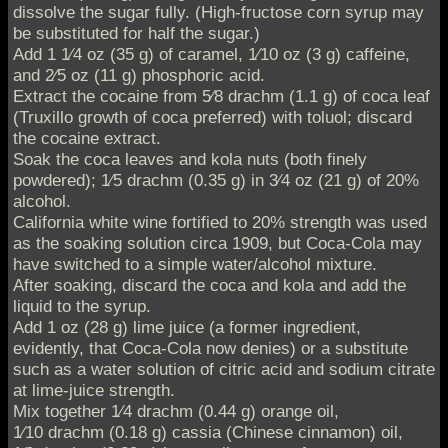
dissolve the sugar fully. (High-fructose corn syrup may
be substituted for half the sugar.)
Add 1 1⁄4 oz (35 g) of caramel, 1⁄10 oz (3 g) caffeine,
and 2⁄5 oz (11 g) phosphoric acid.
Extract the cocaine from 5⁄8 drachm (1.1 g) of coca leaf
(Truxillo growth of coca preferred) with toluol; discard
the cocaine extract.
Soak the coca leaves and kola nuts (both finely
powdered); 1⁄5 drachm (0.35 g) in 3⁄4 oz (21 g) of 20%
alcohol.
California white wine fortified to 20% strength was used
as the soaking solution circa 1909, but Coca-Cola may
have switched to a simple water/alcohol mixture.
After soaking, discard the coca and kola and add the
liquid to the syrup.
Add 1 oz (28 g) lime juice (a former ingredient,
evidently, that Coca-Cola now denies) or a substitute
such as a water solution of citric acid and sodium citrate
at lime-juice strength.
Mix together 1⁄4 drachm (0.44 g) orange oil,
1⁄10 drachm (0.18 g) cassia (Chinese cinnamon) oil,