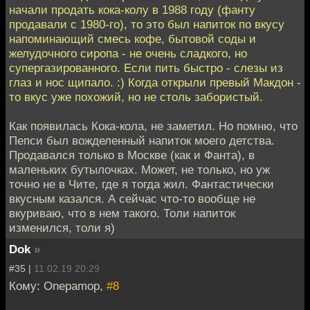
начали продать кока-колу в 1988 году (фанту
продавали с 1980-го), то это был напиток по вкусу
напоминающий смесь кофе, бытовой соды и
желудочного сиропа - не очень сладкого, но
супергазированного. Если пить быстро - слезы из
глаз и нос щипало. :) Когда открыли превый Макдон -
то вкус уже похожий, но не столь забористый.
Как появилась Кока-кола, не заметил. Но помню, что
Пепси был вожделенный напиток моего детства.
Продавался только в Москве (как и Фанта), в
маленьких бутылочках. Может, не только, но уж
точно не в Чите, где я тогда жил. Фантастически
вкусным казался. А сейчас что-то вообще не
вкуриваю, что в нем такого. Толи напиток
изменился, толи я)
Dok
»
#35 |
11.02.19 20:29
Кому: Onepamop,
#8