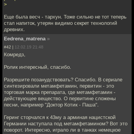
>
Еще была весч - тархун. Тоже сильно не тот теперь
стал напиток, утерян видимо секрет технологий
древних.
Eedrena_matrena
»
#42 |
12.02.19 21:48
Комредз,
Ролик интересный, спасибо.
Разрешите позанудствовать? Спасибо. В сериале
синтезировали метамфетамин, первитин - это
торговая марка препарата, где метамфетамин -
действующее вещество. О первитине сложены
песни, например "Доктор Котик - Паша".
Геринг сторчался к 43му а арминая нацистской
Германии наступала под метамфетамином? Вот это
поворот. Интересно, играло ли в танках немецкое