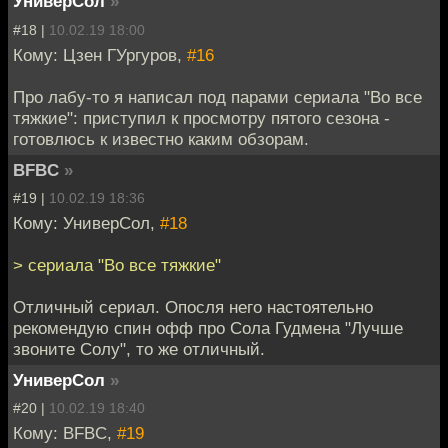
УниверСол
»
#18 |
10.02.19 18:00
Кому: Цзен ГУргуров,
#16
Про лабу-то я написал под парами сериала "Во все
тяжкие": приступил к просмотру пятого сезона -
готовлюсь к известно каким обзорам.
BFBC
»
#19 |
10.02.19 18:36
Кому: УниверСол,
#18
> сериала "Во все тяжкие"
Отличный сериал. Опосля него настоятельно
рекомендую спин офф про Сола Гудмена "Лучше
звоните Солу", то же отличный.
УниверСол
»
#20 |
10.02.19 18:40
Кому: BFBC,
#19