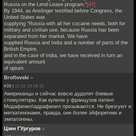
Russia on the Lend-Lease program.”
[47]
By 1944, as Anslinger testified before Congress, the
United States was
supplying “Russia with all her cocaine needs, both for
military and civilian use, because Russia has been
separated from her market. We have
supplied Russia and India and a number of parts of the
British Empire,
and in the case of India, we have received in turn an
equivalent amount
of opium.
Broflovski
»
#39 |
12.02.19 09:31
Американцы и сейчас вовсю дудолят боевые
стимуляторы. Как купили у французов патент.
Модафенил\адрафенил прозываются. Не брезгуют и
меткатинонами, правда, оне более эйфоретики и
эмпатогены.
Цзен ГУргуров
»