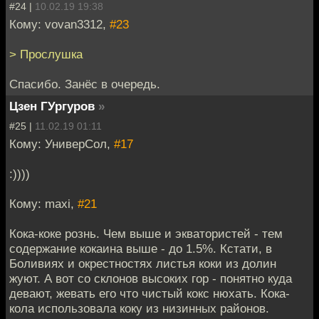
#24 |
10.02.19 19:38
Кому: vovan3312,
#23
> Прослушка
Спасибо. Занёс в очередь.
Цзен ГУргуров
»
#25 |
11.02.19 01:11
Кому: УниверСол,
#17
:))))
Кому: maxi,
#21
Кока-коке рознь. Чем выше и экватористей - тем
содержание кокаина выше - до 1.5%. Кстати, в
Боливиях и окрестностях листья коки из долин
жуют. А вот со склонов высоких гор - понятно куда
девают, жевать его что чистый кокс нюхать. Кока-
кола использовала коку из низинных районов.