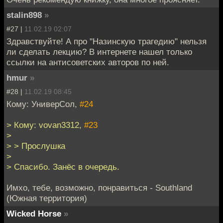
stalin898
»
#27 |
11.02.19 02:07
Здравствуйте! А про "Назинскую трагедию" нельзя
ли сделать лекцию? В интернете нашел только
ссылки на антисоветских авторов по ней.
hmur
»
#28 |
11.02.19 08:45
Кому: УниверСол,
#24
> Кому: vovan3312,
#23
>
> > Прослушка
>
> Спасибо. Занёс в очередь.
Имхо, тебе, возможно, понравиться - Southland
(Южная территория)
Wicked Horse
»