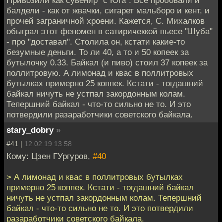
балдели - как от жвачки, сигарет мальборо и кент, и
прочей заграничной хроени. Кажется, С. Михалков
обыграл этот феномен в сатиричеккой пьесе "Шуба"
- про "доставал". Столила он, кстати какие-то
безумные деньги. То ли 40, а то и 50 копеек за
бутылочку 0.33. Байкал (и пиво) стоил 37 копеек за
поллитровую. А лимонад и квас в поллитровых
бутылках примерно 25 коппек. Кстати - тогдашний
байкал ничуть не устпал закордонным колам.
Тепершний байкал - что-то сильно не то. И это
потвердили разаработчики советского байкала.
stary_dobry
»
#41 |
12.02.19 13:58
Кому: Цзен ГУргуров,
#40
> А лимонад и квас в поллитровых бутылках
примерно 25 коппек. Кстати - тогдашний байкал
ничуть не устпал закордонным колам. Тепершний
байкал - что-то сильно не то. И это потвердили
разаработчики советского байкала.