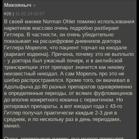
Микояныч
»
#26 |
11.02.19 02:07
В своей книжке Norman Ohler помимо использования
наркотиков массово очень подробно разбирает
Гитлера. В частности, он очень убедительно
показывает на расшифровке дневников доктора
Гитлера Морелля, что пациент торчал на юкодале
(вариант кодеина). Причина, почему это не выплыло
- у доктора был ужасный почерк, и в английской
транскрипции этот препарат значится как никому
неизвестный никодал. А сам Морелль про это не
шибко распространялся. Кроме того, он вкачивал в
Адольфыча до 80 разных препаратов одновременно
в определенные периоды, от всяких фуфломицинов
до вполне конкретного кокаина с первитином. Но
ротировал препараты, а вот юкодал года с 43-го
Гитлер получал практически каждые 2-3 дня в
среднем, и по нескольку раз в день периодами,
емнип.
Очень рекомендую книжку, она многое проясняет.