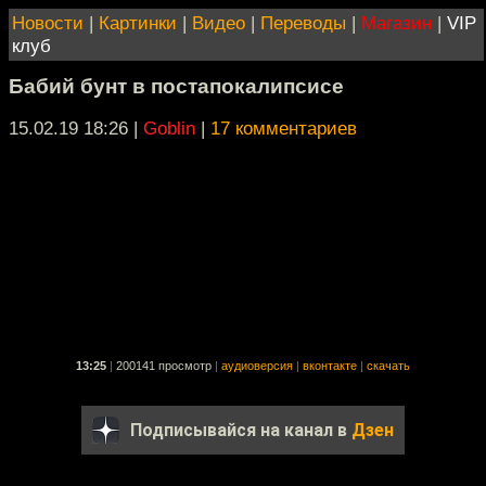
Новости
|
Картинки
|
Видео
|
Переводы
|
Магазин
|
VIP
клуб
Бабий бунт в постапокалипсисе
15.02.19 18:26
|
Goblin
|
17 комментариев
13:25
|
200141 просмотр
|
аудиоверсия
|
вконтакте
|
скачать
Подписывайся на канал в
Дзен