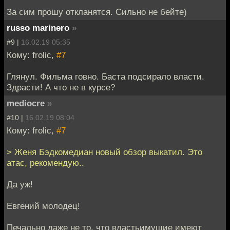
За сим прошу откланятся. Сильно не бейте)
russo marinero
»
#9 |
16.02.19 05:35
Кому: frolic,
#7
Глянул. Фильма говно. Баста подсирало власти.
Здрасти! А что не в курсе?
mediocre
»
#10 |
16.02.19 08:04
Кому: frolic,
#7
> Женя Бэдкомедиан новый обзор выкатил. Это
атас, рекомендую..
Да уж!
Евгений молодец!
Печально даже не то, что властьимущие имеют