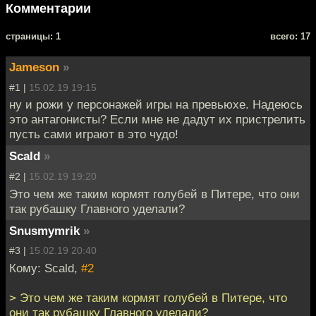
Комментарии
cтраницы: 1
всего: 17
Jameson
»
#1 |
15.02.19 19:15
ну и рожи у персонажей игры на превьюхе. Надеюсь
это антагонисты? Если мне не дадут их пристрелить
пусть сами играют в это чудо!
Scald
»
#2 |
15.02.19 19:20
Это чем же таким кормят голубей в Питере, что они
так рубашку Главного уделали?
Snusmymrik
»
#3 |
15.02.19 20:40
Кому: Scald,
#2
> Это чем же таким кормят голубей в Питере, что
они так рубашку Главного уделали?