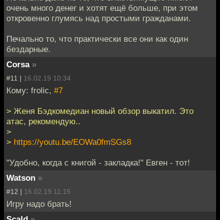
очень много денег и хотят ещё больше, при этом
откровенно глумясь над простыми гражданами.
Печально то, что практически все они как один
бездарные.
Corsa
»
#11 |
16.02.19 10:34
Кому: frolic,
#7
> Женя Бэдкомедиан новый обзор выкатил. Это
атас, рекомендую..
>
>
https://youtu.be/EOWa0fmSGs8
"Удобно, когда с книгой - закладка!" Евген - тот!
Watson
»
#12 |
16.02.19 11:15
Игру надо брать!
Scald
»