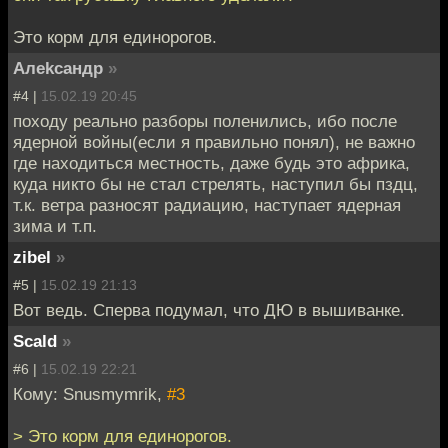
Это корм для единорогов.
Алеkсандр
»
#4 |
15.02.19 20:45
походу реально разборы поленились, ибо после
ядерной войны(если я правильно понял), не важно
где находиться местность, даже будь это африка,
куда никто бы не стал стрелять, наступил бы пздц,
т.к. ветра разносят радиацию, наступает ядерная
зима и т.п.
zibel
»
#5 |
15.02.19 21:13
Вот ведь. Сперва подумал, что ДЮ в вышиванке.
Scald
»
#6 |
15.02.19 22:21
Кому: Snusmymrik,
#3
> Это корм для единорогов.