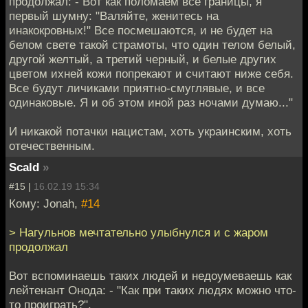
продолжал: - Вот как поломаем все границы, я
первый шумну: "Валяйте, женитесь на
инакокровных!" Все посмешаются, и не будет на
белом свете такой страмоты, что один телом белый,
другой желтый, а третий черный, и белые других
цветом ихней кожи попрекают и считают ниже себя.
Все будут личиками приятно-смуглявые, и все
одинаковые. Я и об этом иной раз ночами думаю..."
И никакой потачки нацистам, хоть украинским, хоть
отечественным.
Scald
»
#15 |
16.02.19 15:34
Кому: Jonah,
#14
> Нагульнов мечтательно улыбнулся и с жаром
продолжал
Вот вспоминаешь таких людей и недоумеваешь как
лейтенант Онода: - "Как при таких людях можно что-
то проиграть?".