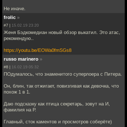
Не иначе.
frolic
»
#7 |
15.02.19 23:20
Женя Бэдкомедиан новый обзор выкатил. Это атас,
рекомендую..
https://youtu.be/EOWa0fmSGs8
russo marinero
»
#8 |
16.02.19 05:32
ПОдумалось, что знаменитого суперлоера с Питера.
Он, блин, так отжигает, повизгивая как девочка, что
похож 1 в 1.
Даю подсказку как птица секретарь, зовут на И,
фамилия на Р.
Главный, сток каментов и просмотров соберёте)