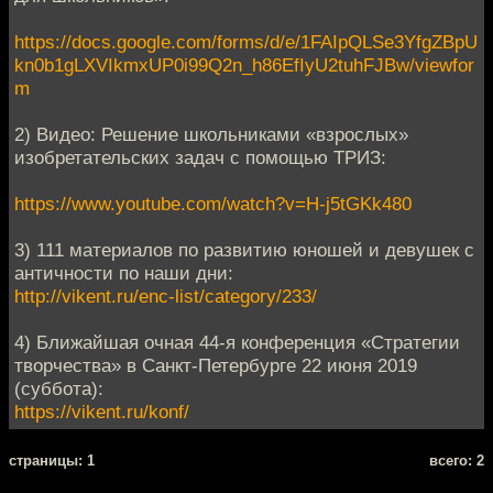
https://docs.google.com/forms/d/e/1FAIpQLSe3YfgZBpU
kn0b1gLXVIkmxUP0i99Q2n_h86EfIyU2tuhFJBw/viewfor
m
2) Видео: Решение школьниками «взрослых»
изобретательских задач с помощью ТРИЗ:
https://www.youtube.com/watch?v=H-j5tGKk480
3) 111 материалов по развитию юношей и девушек с
античности по наши дни:
http://vikent.ru/enc-list/category/233/
4) Ближайшая очная 44-я конференция «Стратегии
творчества» в Санкт-Петербурге 22 июня 2019
(суббота):
https://vikent.ru/konf/
cтраницы: 1
всего: 2