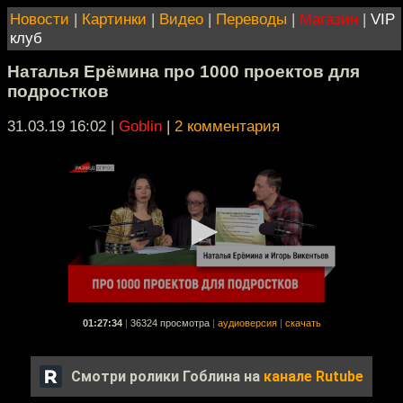
Новости
|
Картинки
|
Видео
|
Переводы
|
Магазин
|
VIP
клуб
Наталья Ерёмина про 1000 проектов для
подростков
31.03.19 16:02
|
Goblin
|
2 комментария
01:27:34
|
36324 просмотра
|
аудиоверсия
|
скачать
Смотри ролики Гоблина на
канале Rutube