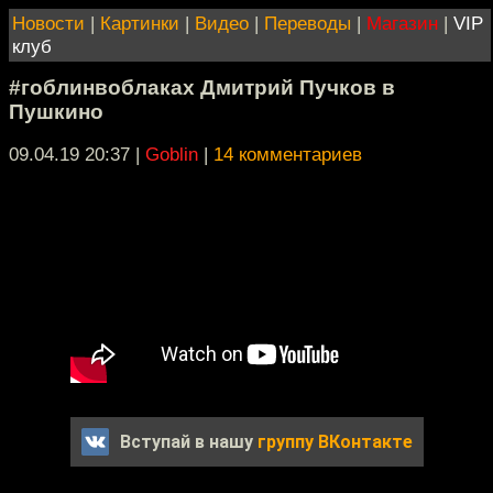
Новости
|
Картинки
|
Видео
|
Переводы
|
Магазин
|
VIP
клуб
#гоблинвоблаках Дмитрий Пучков в
Пушкино
09.04.19 20:37
|
Goblin
|
14 комментариев
Вступай в нашу
группу ВКонтакте