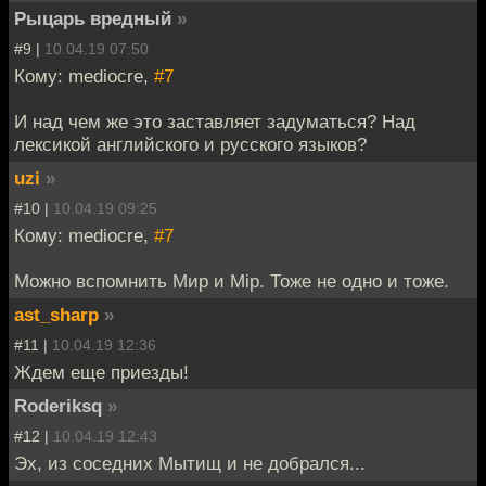
Рыцарь вредный
»
#9 |
10.04.19 07:50
Кому: mediocre,
#7
И над чем же это заставляет задуматься? Над
лексикой английского и русского языков?
uzi
»
#10 |
10.04.19 09:25
Кому: mediocre,
#7
Можно вспомнить Мир и Мiр. Тоже не одно и тоже.
ast_sharp
»
#11 |
10.04.19 12:36
Ждем еще приезды!
Roderiksq
»
#12 |
10.04.19 12:43
Эх, из соседних Мытищ и не добрался...