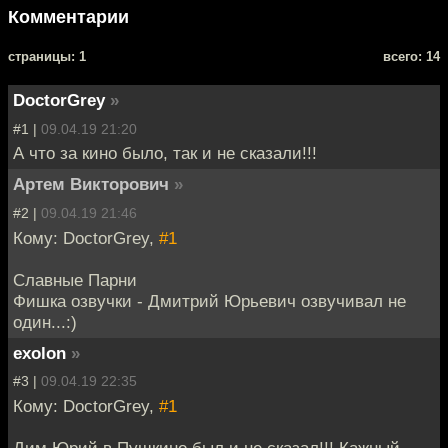
Комментарии
cтраницы: 1
всего: 14
DoctorGrey
»
#1 |
09.04.19 21:20
А что за кино было, так и не сказали!!!
Артем Викторович
»
#2 |
09.04.19 21:46
Кому: DoctorGrey,
#1
Славные Парни
Фишка озвучки - Дмитрий Юрьевич озвучивал не
один...:)
exolon
»
#3 |
09.04.19 22:35
Кому: DoctorGrey,
#1
Дим Юрий в Пушкино был и не сказал!!! Кажный