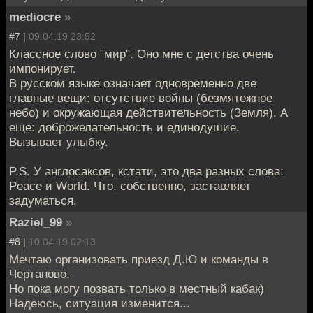
mediocre
»
#7 |
09.04.19 23:52
Классное слово "мир". Оно мне с детства очень
импонирует.
В русском языке означает одновременно две
главные вещи: отсутствие войны (безмятежное
небо) и окружающая действительность (Земля). А
еще: доброжелательность и единодушие.
Вызывает улыбку.
P.S. У англосаксов, кстати, это два разных слова:
Peace и World. Что, собственно, заставляет
задуматься.
Raziel_99
»
#8 |
10.04.19 02:13
Мечтаю организовать приезд Д.Ю и команды в
Чертаново.
Но пока могу позвать только в местный кабак)
Надеюсь, ситуация изменится...