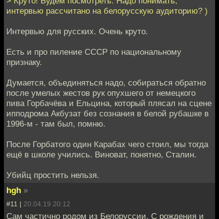
> Круто! Будем посмотреть. Надо понимать,
интервью рассчитано на белорусскую аудиторию? )
Интервью для русских. Очень круто.
Есть и про пиление СССР по национальному
признаку.
Думается, объединяться надо, собираться обратно
после умелых жестов рук опухшего от немецкого
пива Горбачёва и Ельцина, который плясал на сцене
ипподрома Акбузат без сознания в белой рубашке в
1996-м - там был, помню.
После Горбатого один Карабах чего стоил, мы тогда
ещё в школе учились. Виноват, понятно, Сталин.
Убийц простить нельзя.
hgh
»
#11 |
20.04.19 20:12
Сам частично родом из Белоруссии. С рождения и