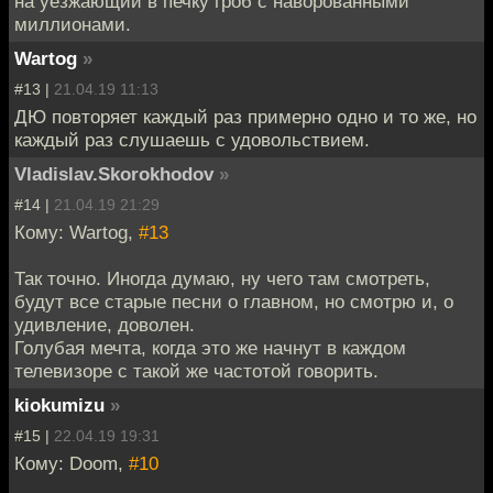
на уезжающий в печку гроб с наворованными
миллионами.
Wartog
»
#13 |
21.04.19 11:13
ДЮ повторяет каждый раз примерно одно и то же, но
каждый раз слушаешь с удовольствием.
Vladislav.Skorokhodov
»
#14 |
21.04.19 21:29
Кому: Wartog,
#13
Так точно. Иногда думаю, ну чего там смотреть,
будут все старые песни о главном, но смотрю и, о
удивление, доволен.
Голубая мечта, когда это же начнут в каждом
телевизоре с такой же частотой говорить.
kiokumizu
»
#15 |
22.04.19 19:31
Кому: Doom,
#10