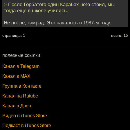
> После Горбатого один Карабах чего стоил, мы
тогда ещё в школе учились.
Не после, камрад. Это началось в 1987-м году.
cтраницы: 1
всего: 15
полезные ссылки
Канал в Telegram
Канал в MAX
Группа в Контакте
Канал на Rutube
Канал в Дзен
Видео в iTunes Store
Подкаст в iTunes Store