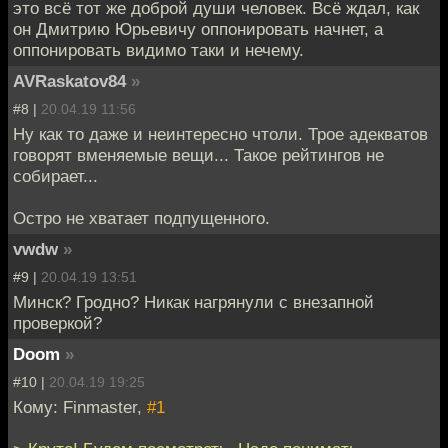
это всё тот же доброй души человек. Всё ждал, как
он Дмитрию Юрьевичу оппонировать начнет, а
оппонировать видимо таки и нечему.
AVRaskatov84
»
#8 |
20.04.19 11:56
Ну как то даже и неинтересно чтоли. Трое адекватов
говорят вменяемые вещи... Такое рейтингов не
собирает...
Остро не хватает подпущенного.
vwdw
»
#9 |
20.04.19 13:51
Минск? Гродно? Никак нагрянули с внезапной
проверкой?
Doom
»
#10 |
20.04.19 19:25
Кому: Finmaster,
#1