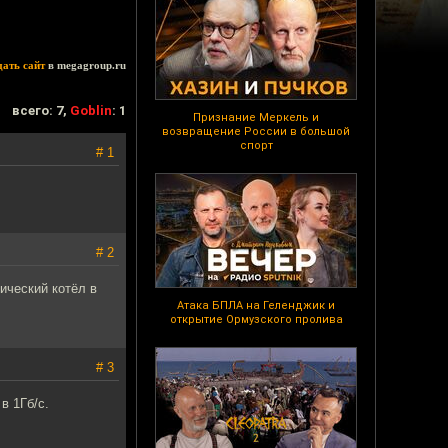
дать сайт
в megagroup.ru
всего: 7,
Goblin
: 1
Признание Меркель и
возвращение России в большой
спорт
# 1
# 2
тический котёл в
Атака БПЛА на Геленджик и
открытие Ормузского пролива
# 3
в 1Гб/с.