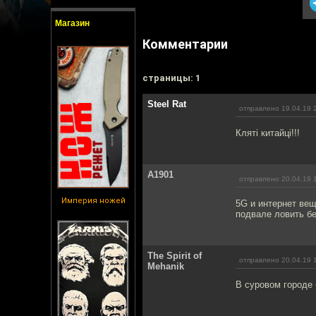
Магазин
Комментарии
cтраницы: 1
Steel Rat
отправлено 19.04.19 
Кляті китайці!!!
A1901
отправлено 20.04.19 
Империя ножей
5G и интернет вещ
подвале ловить б
The Spirit of
отправлено 20.04.19 
Mehanik
В суровом городе 