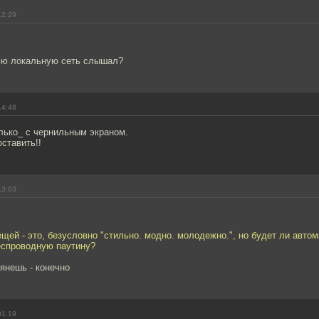
12:29
юю локальную сеть слышал?
14:48
лько_ с чернильным экраном.
ставить!!
13:03
ещей - это, безусловно "стильно. модно. молодежно.", но будет ли автом
еспроводную паутину?
янешь - конечно
01:19