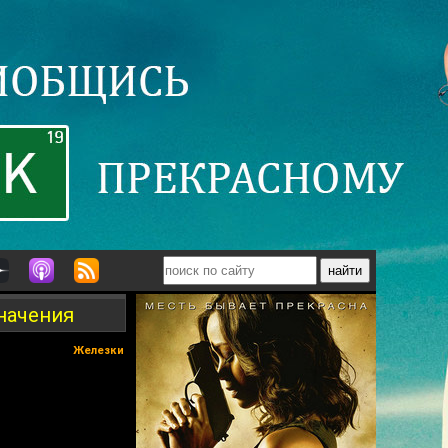
значения
Железки