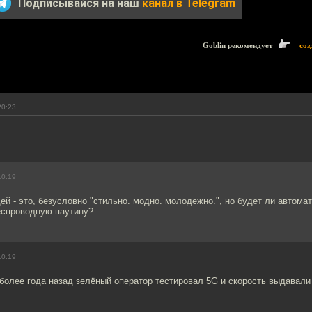
Подписывайся на наш
канал в Telegram
Goblin рекомендует
соз
20:23
10:19
ей - это, безусловно "стильно. модно. молодежно.", но будет ли автома
еспроводную паутину?
10:19
более года назад зелёный оператор тестировал 5G и скорость выдавали 