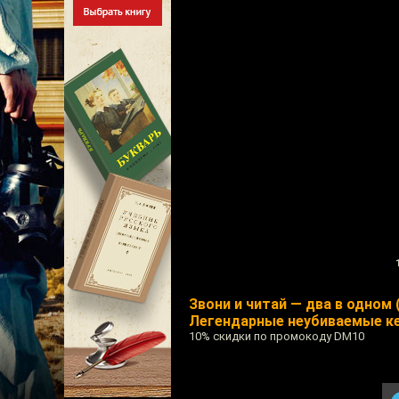
Звони и читай — два в одном 
Легендарные неубиваемые кед
10% скидки по промокоду DM10