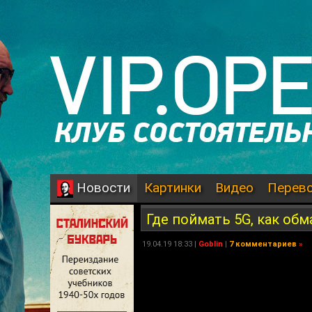
Картинки
Видео
Перев
Новости
Где поймать 5G, как обм
19.04.19 18:33 |
Goblin
|
7 комментариев
»