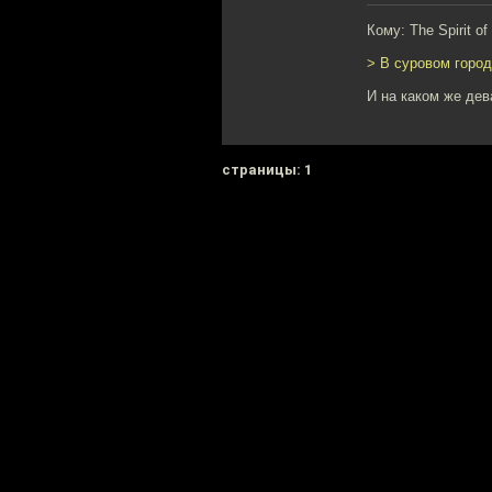
Кому: The Spirit o
> В суровом город
И на каком же дев
cтраницы: 1