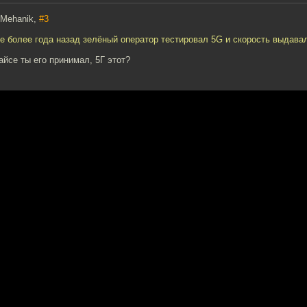
f Mehanik,
#3
е более года назад зелёный оператор тестировал 5G и скорость выдавал
айсе ты его принимал, 5Г этот?