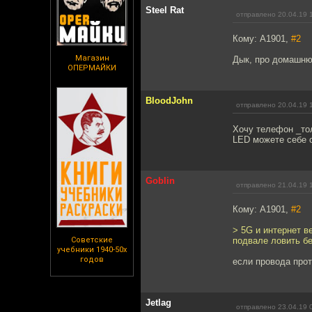
Steel Rat
отправлено 20.04.19 
Кому: A1901,
#2
Магазин
Дык, про домашн
ОПЕРМАЙКИ
BloodJohn
отправлено 20.04.19 
Хочу телефон _то
LED можете себе о
Goblin
отправлено 21.04.19 
Кому: A1901,
#2
> 5G и интернет в
Советские
подвале ловить б
учебники 1940-50х
годов
если провода прот
Jetlag
отправлено 23.04.19 