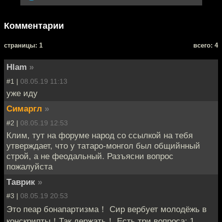
Комментарии
cтраницы: 1
всего: 4
Hlam
»
#1 |
08.05.19 11:13
уже иду
Симаргл
»
#2 |
08.05.19 12:53
Клим, тут на форуме народ со ссылкой на тебя
утверждает, что у татаро-монгол был общийнный
строй, а не феодальный. Разъясни вопрос
пожалуйста
Таврик
»
#3 |
08.05.19 20:53
Это пеар бонапартизма！ Сир вербует молодёжь в
конскрипты！Так держать！ Есть три вопроса: 1.