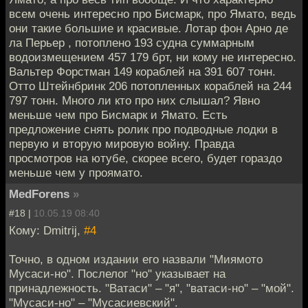
всем очень интересно про Бисмарк, про Ямато, ведь
они такие большие и красивые. Лотар фон Арно де
ла Перьер , потоплено 193 судна суммарным
водоизмещением 457 179 брт, ни кому не интересно.
Вальтер Форстман 149 кораблей на 391 607 тонн.
Отто Штейнбринк 206 потопленных кораблей на 244
797 тонн. Много ли кто про них слышал? Явно
меньше чем про Бисмарк и Ямато. Есть
предложение снять ролик про подводные лодки в
первую и вторую мировую войну. Правда
просмотров на ютубе, скорее всего, будет гораздо
меньше чем у проямато.
MedForens
»
#18 |
10.05.19 08:40
Кому: Dmitrij,
#4
Точно, в одном издании его назвали "Миямото
Мусаси-но". Послелог "но" указывает на
принадлежность. "Ватаси" – "я", "ватаси-но" – "мой".
"Мусаси-но" – "Мусасиевский".