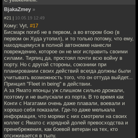
BjakaZmey
»
#21 |
10.05.19 12:49
Кому: Vyt,
#17
Бисмарк погиб не в первом, а во втором бою (в
первом он Худа утопил), и то только потому, что ему,
находящемуся в полной автономке нанесли
повреждение, которое он не мог исправить своими
силами. Тирпиц да, простоял почти всю войну в
порту. Но с другой стороны, союзники при
планировании своих действий всегда должны были
учитывать возможность того, что он оттуда выйдет...
Принцип "Fleet in being" в действии.
А за Ямато японцы уж слишком сильно дрожали,
поэтому и не выпускали из порта. В то время как
Конги с Нагатами очень даже плавали, воевали и
хорошо себя показали. Где-то даже мелькала
информация, что моряки с них смотрели на своих
коллег с Ямато с изрядной долей превосходства и
пренебрежения, как боевой ветеран на тех, кто
отсиживается в тылу.