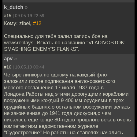
k_dutch
»
#15 |
09.05.19 22:59
Кому: zibel,
#12
Специально для тебя залил запись боя на
wowsreplays. Искать по названию "VLADIVOSTOK:
SMASHING ENEMY'S FLANKS".
apv
»
#16 |
10.05.19 00:44
Четыре линкора по одному на каждый флот
заложили после подписания англо-советского
морсого соглашения 17 июля 1937 года в
Лондоне.Работы над этими дорогущими кораблями
вооруженными каждый 9 406 мм орудиями в трех
орудийных башнях,о остальном вооружении велась
не законченная до 1941 года дискусия,о чем
писалось еще конце 80-годов прошлого века в очень
компетентном ведомственном журнале
"Судостроение".Но работы на стапелях начались