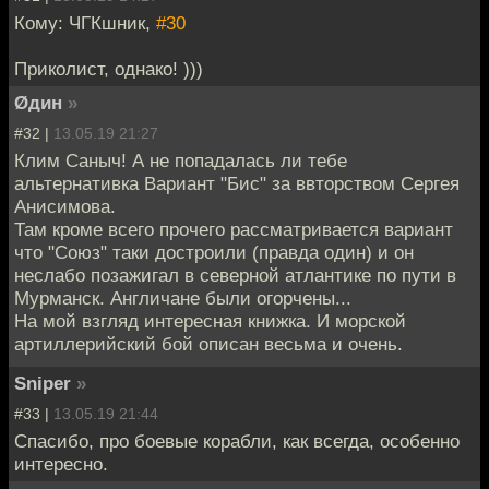
Кому: ЧГКшник,
#30
Приколист, однако! )))
Øдин
»
#32 |
13.05.19 21:27
Клим Саныч! А не попадалась ли тебе
альтернативка Вариант "Бис" за ввторством Сергея
Анисимова.
Там кроме всего прочего рассматривается вариант
что "Союз" таки достроили (правда один) и он
неслабо позажигал в северной атлантике по пути в
Мурманск. Англичане были огорчены...
На мой взгляд интересная книжка. И морской
артиллерийский бой описан весьма и очень.
Sniper
»
#33 |
13.05.19 21:44
Спасибо, про боевые корабли, как всегда, особенно
интересно.