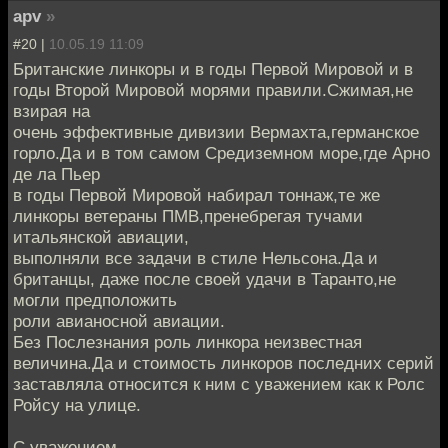
apv
»
#20 |
10.05.19 11:09
Британские линкоры и в годы Первой Мировой и в
годы Второй Мировой морями правили.Сжимая,не
взирая на
очень эффективные дивизии Вермахта,германское
горло.Да и в том самом Средиземном море,где Арно
де ла Пьер
в годы Первой Мировой набирал тоннаж,те же
линкоры ветераны ПМВ,пренебрегая тучами
итальянской авиации,
выполняли все задачи в стиле Нельсона.Да и
британцы, даже после своей удачи в Таранто,не
могли предположить
роли авианосной авиации.
Без Послезнания роль линкора неизвестная
величина.Да и стоимость линкоров последних серий
заставляла относится к ним с уважением как к Ролс
Ройсу на улице.
С уважением.