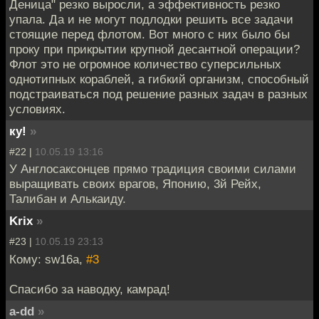
Деница" резко выросли, а эффективность резко
упала. Да и не могут подлодки решить все задачи
стоящие перед флотом. Вот много с них было бы
проку при прикрытии крупной десантной операции?
Флот это не огромное количество суперсильных
однотипных кораблей, а гибкий организм, способный
подстраиваться под решение разных задач в разных
условиях.
ку!
»
#22 |
10.05.19 13:16
У Англосаксонцев прямо традиция своими силами
выращивать своих врагов, Японию, 3й Рейх,
Талибан и Алькаиду.
Krix
»
#23 |
10.05.19 23:13
Кому: sw16a,
#3
Спасибо за наводку, камрад!
a-dd
»