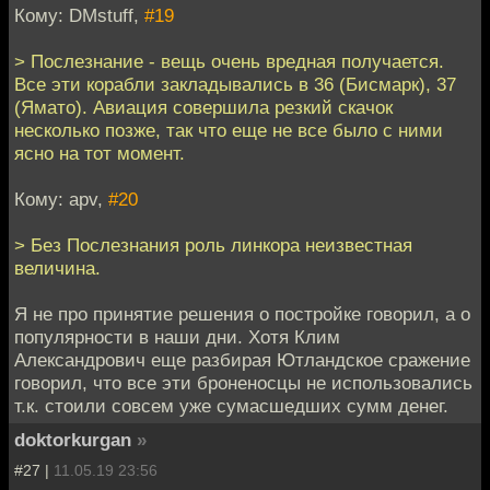
Кому: DMstuff,
#19
> Послезнание - вещь очень вредная получается.
Все эти корабли закладывались в 36 (Бисмарк), 37
(Ямато). Авиация совершила резкий скачок
несколько позже, так что еще не все было с ними
ясно на тот момент.
Кому: apv,
#20
> Без Послезнания роль линкора неизвестная
величина.
Я не про принятие решения о постройке говорил, а о
популярности в наши дни. Хотя Клим
Александрович еще разбирая Ютландское сражение
говорил, что все эти броненосцы не использовались
т.к. стоили совсем уже сумасшедших сумм денег.
doktorkurgan
»
#27 |
11.05.19 23:56