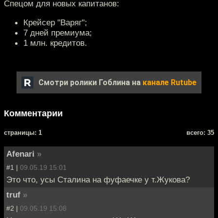
Спецом для новых капитанов:
Крейсер "Варяг";
7 дней премиума;
1 млн. кредитов.
Смотри ролики Гоблина на
канале Rutube
Комментарии
cтраницы: 1
всего: 35
Afenari
»
#1 |
09.05.19 15:01
Это что, усы Сталина на фуфаечке у т.Жукова?
truf
»
#2 |
09.05.19 15:08