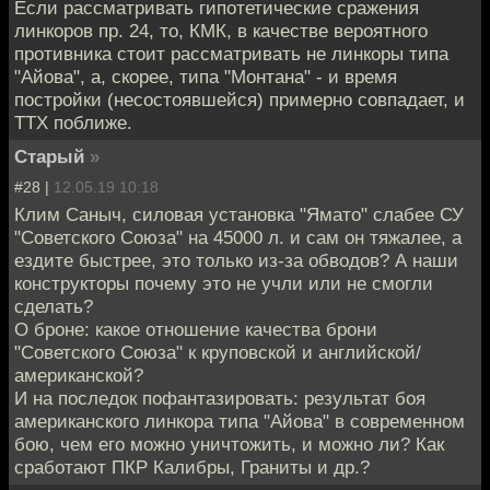
Если рассматривать гипотетические сражения
линкоров пр. 24, то, КМК, в качестве вероятного
противника стоит рассматривать не линкоры типа
"Айова", а, скорее, типа "Монтана" - и время
постройки (несостоявшейся) примерно совпадает, и
ТТХ поближе.
Старый
»
#28 |
12.05.19 10:18
Клим Саныч, силовая установка "Ямато" слабее СУ
"Советского Союза" на 45000 л. и сам он тяжалее, а
ездите быстрее, это только из-за обводов? А наши
конструкторы почему это не учли или не смогли
сделать?
О броне: какое отношение качества брони
"Советского Союза" к круповской и английской/
американской?
И на последок пофантазировать: результат боя
американского линкора типа "Айова" в современном
бою, чем его можно уничтожить, и можно ли? Как
сработают ПКР Калибры, Граниты и др.?