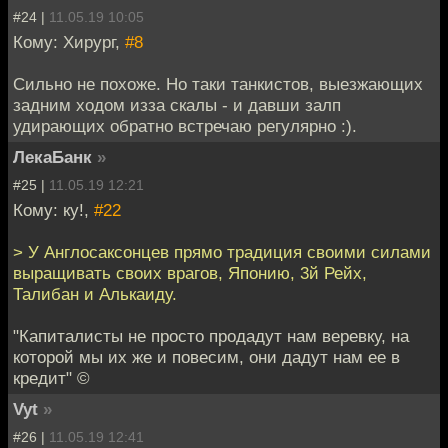
#24 |
11.05.19 10:05
Кому: Хирург,
#8
Сильно не похоже. Но таки танкистов, выезжающих
задним ходом изза скалы - и давши залп
удирающих обратно встречаю регулярно :).
ЛекаБанк
»
#25 |
11.05.19 12:21
Кому: ку!,
#22
> У Англосаксонцев прямо традиция своими силами
выращивать своих врагов, Японию, 3й Рейх,
Талибан и Алькаиду.
"Капиталисты не просто продадут нам веревку, на
которой мы их же и повесим, они дадут нам ее в
кредит" ©
Vyt
»
#26 |
11.05.19 12:41