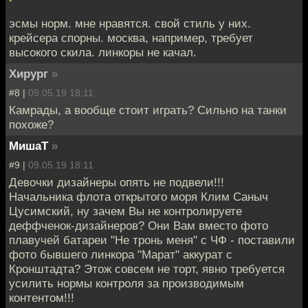
эсмы норм. мне нравятся. свой стиль у них.
крейсера спорны. москва, например, требует
высокого скила. линкоры не качал.
Хирург
»
#8 |
09.05.19 18:11
Камрады, а вообще стоит играть? Сильно на танки
похоже?
МишаТ
»
#9 |
09.05.19 18:11
Девочки дизайнеры опять не подвели!!!
Начальника флота открытого моря Клим Саныч
Цусимский, ну зачем Вы не контролируете
деффченок-дизайнеров? Они Вам вместо фото
плавучей батареи "Не тронь меня" с ЧФ - поставили
фото бывшего линкора "Марат" аккурат с
Кронштадта? Этож совсем не торт, явно требуется
усилить нормы контроля за производимым
контентом!!!