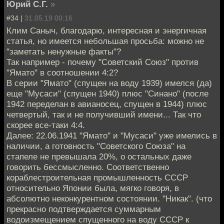
Юрий С.Г.
»
#34 |
31.05.19 00:16
Клим Саныч, благодарю, интересная и энергичная
статья, но имеется небольшая просьба: можно не
"заметать ненужные факты"?
Так например - почему "Советский Союз" против
"Ямато" в соотношении 4:2?
В серии "Ямато" (спущен на воду 1939) имелся (да)
еще "Мусаси" (спущен 1940) плюс "Синано" (после
1942 переделан в авианосец, спущен в 1944) плюс
четвертый, так и не получивший имени... Так что
скорее все-таки 4:4.
Далее: 22.06.1941 "Ямато" и "Мусаси" уже имелись в
наличии, а готовность "Советского Союза" на
стапеле не превышала 20%, о остальных даже
говорить бессмысленно. Соответственно
кораблестроительная промышленность СССР
относительно Японии была, мягко говоря, в
абсолютно неконкурентном состоянии. "Никак". (что
прекрасно подтверждается суммарным
водоизмещением спущенного на воду СССР к