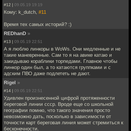
#12 |
09.05.19 19:19
Кому: k_dutch,
#11
Время тех самых историй? :)
REDhanD
»
#13 |
09.05.19 22:51
А я люблю линкоры в WoWs. Они медленные и не
такие маневренные. Сам то я на авике катаю и
закидываю кораблики торпедами. Главное чтобы
линкор один был, а то катаются группками и с
адским ПВО даже подлететь не дают.
Rigel
»
#14 |
09.05.19 22:51
Удивлен произнесенной цифрой протяженности
береговой линии ссср. Вроде еще со школьной
географии помню, что такого значения просто
невозможно дать, посколько в зависимости от
точности карт береговая линия может стремиться к
бесконечности.