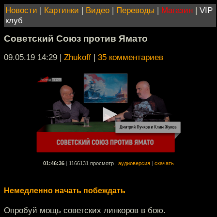
Новости
|
Картинки
|
Видео
|
Переводы
|
Магазин
|
VIP
клуб
Советский Союз против Ямато
09.05.19 14:29
|
Zhukoff
|
35 комментариев
01:46:36
|
1166131 просмотр
|
аудиоверсия
|
скачать
Немедленно начать побеждать
Опробуй мощь советских линкоров в бою.