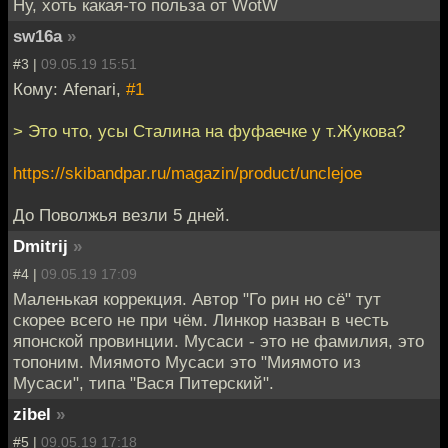
Ну, хоть какая-то польза от WotW
sw16a
»
#3 |
09.05.19 15:51
Кому: Afenari,
#1
> Это что, усы Сталина на фуфаечке у т.Жукова?
https://skibandpar.ru/magazin/product/unclejoe
До Поволжья везли 5 дней.
Dmitrij
»
#4 |
09.05.19 17:09
Маленькая коррекция. Автор "Го рин но сё" тут
скорее всего не при чём. Линкор назван в честь
японской провинции. Мусаси - это не фамилия, это
топоним. Миямото Мусаси это "Миямото из
Мусаси", типа "Вася Питерский".
zibel
»
#5 |
09.05.19 17:18