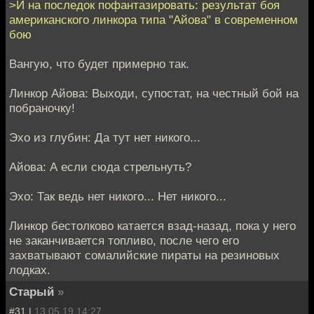
>И на последок пофантазировать: результат боя
американского линкора типа "Айова" в современном
бою
Вангую, что будет примерно так.
Линкор Айова: Выходи, супостат, на честный бой на
побраночку!
Эхо из глубин: Да тут нет никого...
Айова: А если сюда стрельнуть?
Эхо: Так ведь нет никого... Нет никого...
Линкор бестолково катается взад-назад, пока у него
не заканчивается топливо, после чего его
захватывают сомалийские пираты на резиновых
лодках.
Старый
»
#31 |
13.05.19 14:27