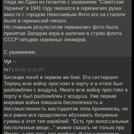
тогда же.Один из гигантов с названием "Советская
Украина" в 1941 году оказался в германских руках
вместе с городом Николаевым.Фото его на стапеле
были в германской печати.
Но главным результатом германских фото была
принятая Западом вера в наличие в строю флота
СССР четырех огромных линкоров.
С уважением.
Vyt
»
#17 |
10.05.19 01:27
Бисмарк погиб в первом же бою. Его систершип
Тирпиц всю войну простоял в порту и в итоге был
разбомблен с воздуха. Ямато всю войну простоял в
порту и был разбомблен с воздуха. Уже первая
мировая война показала бесполезность и
бессмысленность мастодонтов типа броненосец, но
все равно все продолжили вбухивать безумные
суммы в этот тип кораблей. "Есть три колоссальные
бесполезные вещи..." можно сказать не только про
Ямато, а про весь тип вообще. И что характерно