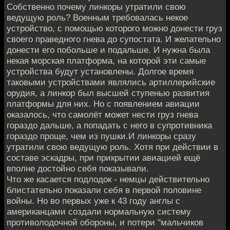
Собственно почему линкоры утратили свою
ведущую роль? Военным требовалась некое
устройство, с помощью которого можно донести груз
своего праведного гнева до супостата. И желательно
донести его побольше и подальше. И нужна была
некая морская платформа, на которой эти самые
устройства будут установлены. Долгое время
таковыми устройствами являлись артиллерийские
орудия, а линкор был высшей ступенью развития
платформы для них. Но с появлением авиации
оказалось, что самолёт может нести груз гнева
гораздо дальше, а попадать с него в супротивника
гораздо проще, чем из пушки.И линкоры сразу
утратили свою ведущую роль. Хотя при действии в
составе эскадры, при прикрытии авиацией ещё
вполне достойно себя показывали.
Что же касается подлодок - немцы действительно
блистательно показали себя в первой половине
войны. Но во первых уже к 43 году англы с
американцами создали нормальную систему
противолодочной обороны, и потери "мальчиков