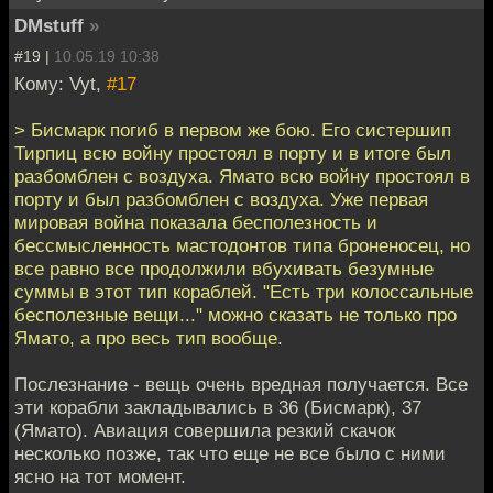
DMstuff
»
#19 |
10.05.19 10:38
Кому: Vyt,
#17
> Бисмарк погиб в первом же бою. Его систершип
Тирпиц всю войну простоял в порту и в итоге был
разбомблен с воздуха. Ямато всю войну простоял в
порту и был разбомблен с воздуха. Уже первая
мировая война показала бесполезность и
бессмысленность мастодонтов типа броненосец, но
все равно все продолжили вбухивать безумные
суммы в этот тип кораблей. "Есть три колоссальные
бесполезные вещи..." можно сказать не только про
Ямато, а про весь тип вообще.
Послезнание - вещь очень вредная получается. Все
эти корабли закладывались в 36 (Бисмарк), 37
(Ямато). Авиация совершила резкий скачок
несколько позже, так что еще не все было с ними
ясно на тот момент.