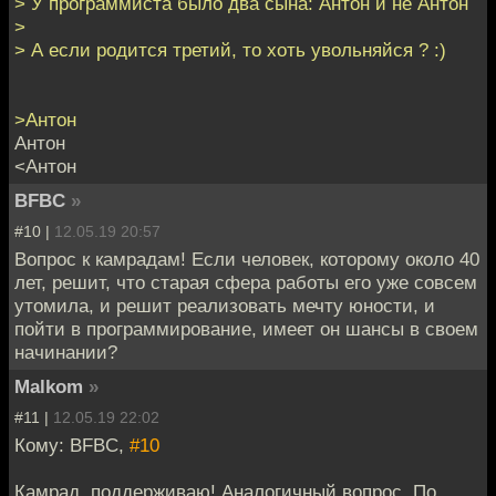
> У программиста было два сына: Антон и не Антон
>
> А если родится третий, то хоть увольняйся ? :)
>Антон
Антон
<Антон
BFBC
»
#10 |
12.05.19 20:57
Вопрос к камрадам! Если человек, которому около 40
лет, решит, что старая сфера работы его уже совсем
утомила, и решит реализовать мечту юности, и
пойти в программирование, имеет он шансы в своем
начинании?
Malkom
»
#11 |
12.05.19 22:02
Кому: BFBC,
#10
Камрад, поддерживаю! Аналогичный вопрос. По