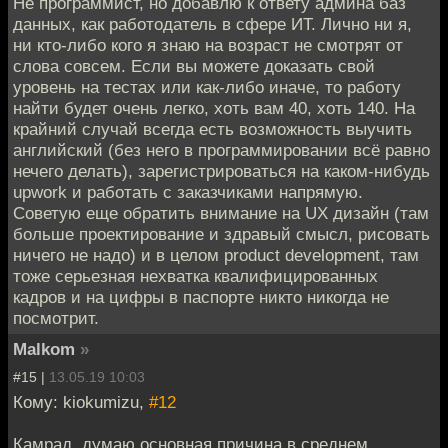
Не программист, но добавлю к ответу админа баз
данных, как работодатель в сфере ИТ. Лично ни я,
ни кто-либо кого я знаю на возраст не смотрят от
слова совсем. Если вы можете доказать свой
уровень на тестах или как-либо иначе, то работу
найти будет очень легко, хоть вам 40, хоть 140. На
крайний случай всегда есть возможность выучить
английский (без него в программировании всё равно
нечего делать), зарегистрироваться на каком-нибудь
upwork и работать с заказчиками напрямую.
Советую еще обратить внимание на UX дизайн (там
больше проектирование и здравый смысл, рисовать
ничего не надо) и в целом product development, там
тоже серьезная нехватка квалифицированных
кадров и на цифры в паспорте никто никогда не
посмотрит.
Malkom
»
#15 |
13.05.19 10:03
Кому: kiokumizu,
#12
Камрад, думаю основная причина в среднем