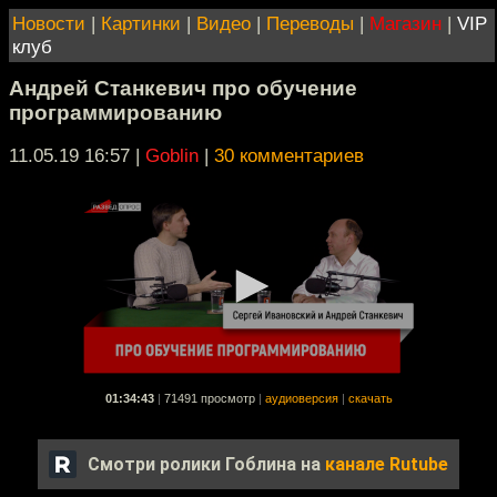
Новости
|
Картинки
|
Видео
|
Переводы
|
Магазин
|
VIP
клуб
Андрей Станкевич про обучение
программированию
11.05.19 16:57
|
Goblin
|
30 комментариев
01:34:43
|
71491 просмотр
|
аудиоверсия
|
скачать
Смотри ролики Гоблина на
канале Rutube