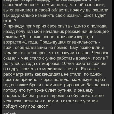
взрослый человек, семья, дети, есть образование,
вы специалист в своей области, почему вы решили
так радикально изменить свою жизнь? Каков будет
ответ?
Я приведу пример из свое опыта - где-то с полгода
назад получил мой начальник резюме начинающего
админа БД, только после окончания курса, в
возрасте 41 года. Предыдущая специальность -
врач, специализацию не помню. Ему позвонили и
задали тот же вопрос, что я озвучил выше. Человек
сказал - мне стало скучно работать врачом, после 7
лет учебы, года стажировки, 10 лет работы врачом
он вдруг понял что медицина - не его. Его даже
рассматривать как кандидата не стали, по одной
простой причине - через полгода, максимум через
год он также бросит администрирование баз данных,
потому что тут тоже будет рутина, и она ему
надоест. Зачем тратить время на обучение такого
человека, возиться с ним и в итоге все усилия
пойдут коту под хвост?
m0csk
»