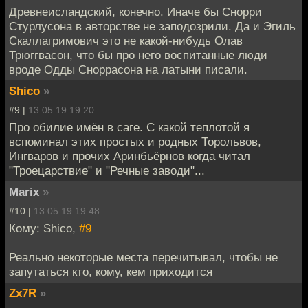
Древнеисландский, конечно. Иначе бы Снорри
Стурлусона в авторстве не заподозрили. Да и Эгиль
Скаллагримович это не какой-нибудь Олав
Трюггвасон, что бы про него воспитанные люди
вроде Одды Сноррасона на латыни писали.
Shico
»
#9 |
13.05.19 19:20
Про обилие имён в саге. С какой теплотой я
вспоминал этих простых и родных Торольвов,
Ингваров и прочих Аринбьёрнов когда читал
"Троецарствие" и "Речные заводи"...
Marix
»
#10 |
13.05.19 19:48
Кому: Shico,
#9
Реально некоторые места перечитывал, чтобы не
запутаться кто, кому, кем приходится
Zx7R
»