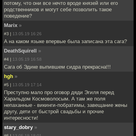
потому, что они все нечто вроде князей или его
родственников и могут себе позволить такое
поведение?
Marix
»
#3 |
13.05.19 16:26
А на каком языке впервые была записана эта сага?
DeathSquirell
»
#4 |
13.05.19 16:58
Сага об Эдике выпившем сидра прекрасна!!!
hgh
»
#5 |
13.05.19 17:14
Преступно мало про оговор дяди Эгиля перед
Харальдом Космоволосым. А там же поля
непаханные - викинги-побратимы, завещание жены
другу, дети от быстрой свадьбы и прочие
интересности!
stary_dobry
»
#6 |
13.05.19 18:01