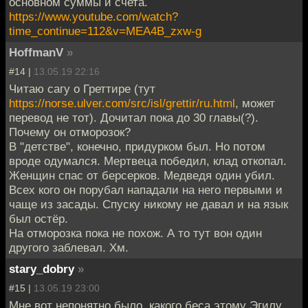
основном суммы и счета.
https://www.youtube.com/watch?
time_continue=112&v=MEA4B_zxw-g
HoffmanV
»
#14 |
13.05.19 22:16
Читаю сагу о Греттире (тут
https://norse.ulver.com/src/isl/grettir/ru.html
, может
перевод не тот). Дочитал пока до 30 главы(?).
Почему он отморозок?
В "детстве", конечно, придурком был. Но потом
вроде одумался. Мертвеца победил, клад откопал.
Женщин спас от берсерков. Медведя один убил.
Всех кого он порубал нападали на него первыми и
чаще из засады. Спуску никому не давал и на язык
был остёр.
На отморозка пока не похож. А то тут вон один
другого заблевал. Хм.
stary_dobry
»
#15 |
13.05.19 23:00
Мне вот непонятно было, какого беса этому Эгилу