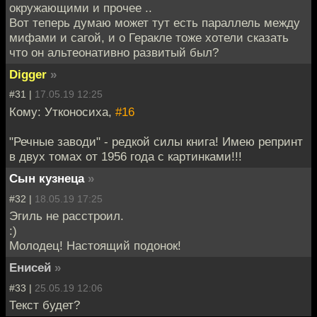
окружающими и прочее ..
Вот теперь думаю может тут есть параллель между
мифами и сагой, и о Геракле тоже хотели сказать
что он альтеонативно развитый был?
Digger
»
#31 |
17.05.19 12:25
Кому: Утконосиха,
#16
"Речные заводи" - редкой силы книга! Имею репринт
в двух томах от 1956 года с картинками!!!
Сын кузнеца
»
#32 |
18.05.19 17:25
Эгиль не расстроил.
:)
Молодец! Настоящий подонок!
Енисей
»
#33 |
25.05.19 12:06
Текст будет?