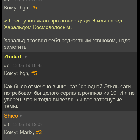
Кому: hgh,
#5
> Преступно мало про оговор дяди Эгиля перед
Харальдом Космоволосым.
Харальд проявил себя редкостным говнюком, надо
заметить
Zhukoff
»
#7 |
13.05.19 18:45
Кому: hgh,
#5
Как было отмечено выше, разбор одной Эгиль саги
потребовал бы целого сериала роликов из 10. И я не
уверен, что и тогда вывезли бы все затронутые
темы.
Shico
»
#8 |
13.05.19 19:02
Кому: Marix,
#3