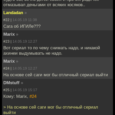
отмазывал деньгами от всяких косяков..
Landadan
»
#22 |
14.05.19 11:38
Сага об ИГИЛе???
Marix
»
#23 |
14.05.19 12:27
Вот сериал то по чему снимать надо, и никакой
ахинеи выдумывать не надо.
Marix
»
#24 |
14.05.19 12:27
На основе сей саги мог бы отличный сериал выйти
DMstuff
»
#25 |
14.05.19 15:17
Кому: Marix,
#24
> На основе сей саги мог бы отличный сериал
выйти