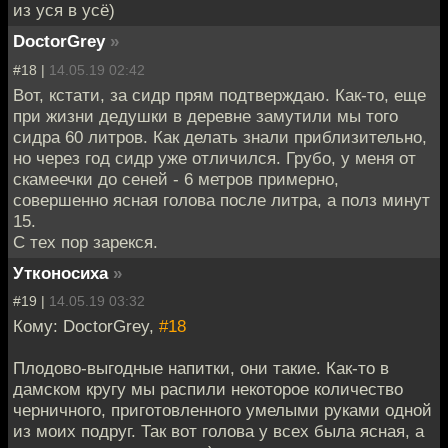
из уся в усё)
DoctorGrey
»
#18 |
14.05.19 02:42
Вот, кстати, за сидр прям подтверждаю. Как-то, еще
при жизни дедушки в деревне замутили мы того
сидра 60 литров. Как делать знали приблизительно,
но через год сидр уже отличился. Грубо, у меня от
скамеечки до сеней - 6 метров примерно,
совершенно ясная голова после литра, а полз минут
15.
С тех пор зарекся.
Утконосиха
»
#19 |
14.05.19 03:32
Кому: DoctorGrey,
#18
Плодово-выгодные напитки, они такие. Как-то в
дамском кругу мы распили некоторое количество
черничного, приготовленного умелыми руками одной
из моих подруг. Так вот голова у всех была ясная, а