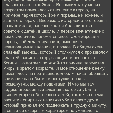
славного парня как Эгиль. Вспомнил как у меня с
возрастом поменялось отношение к герою, на
примере парня который жил пораньше и южнее, и
звали его Геракл. Впервые с историей этого героя я
познакомился, наверное, как и большинство
советских детей, в школе. И первое впечатление о
нём было очень положительное, такой хороший
парень, побеждает чудовищ, выполняет
невыполнимые задания, и прочее. В общем очень
славный вьюнош, который столкнулся с произволом
властей, завистью окружающих, и ревностью
богини. Но потом я по какой-то причине перечитал
мифы в зрелом возрасте. И моё отношение к нему
поменялось на противоположное. Я начал обращать
внимание на события и поступки героя в
промежутках между подвигами. И что мы там
видим, агрессивный алканавт, который убил в
пьяном угаре собственных детей, так же во время
распития спиртных напитков убил своего друга,
который приехал его поддержать в трудную минуту,
в связи со скверным характером не уживался с