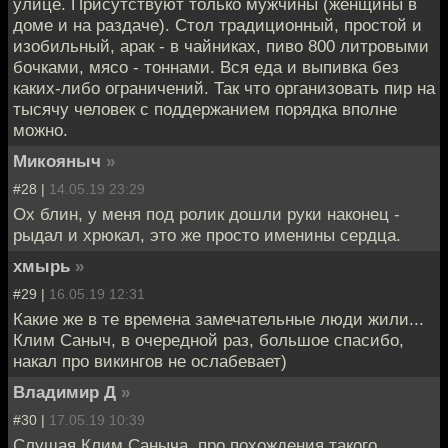
улице. Присутствуют только мужчины (женщины в
доме и на раздаче). Стол традиционный, простой и
изобильный, арак - в чайниках, пиво 800 литровыми
бочками, мясо - тоннами. Вся еда и выпивка без
каких-либо ограничений. Так что организовать пир на
тысячу человек с поддержанием порядка вполне
можно.
Микояныч
»
#28 |
14.05.19 23:29
Ох блин, у меня под ролик дошли руки наконец -
рыдал и хрюкал, это же просто именины сердца.
хмырь
»
#29 |
16.05.19 12:31
Какие же в те времена замечательные люди жили...
Клим Саныч, в очередной раз, большое спасибо,
накал про викингов не ослабевает)
Владимир Д
»
#30 |
17.05.19 10:39
Слушая Клим Саныча, про похождения такого