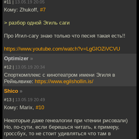
#11 |
13.05.19 20:05
Кому: Zhukoff,
#7
> разбор одной Эгиль саги
Про Игил-сагу знаю только что песня такая есть!!
https://www.youtube.com/watch?v=LgGIOZiVCVU
Optimizer
»
#12 |
13.05.19 20:34
Спорткомплекс с кинотеатром имени Эгиля в
Рейкьявике:
https://www.egilshollin.is/
Shico
»
#13 |
13.05.19 20:49
Кому: Marix,
#10
Некоторые даже генеалогии при чтении рисовали)
Но, по-сути, если берешься читать, к примеру,
гроссбух, то не стоит удивляться что там в