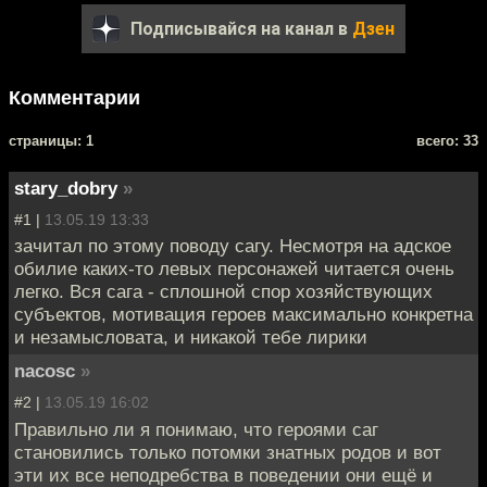
Подписывайся на канал в
Дзен
Комментарии
cтраницы: 1
всего: 33
stary_dobry
»
#1 |
13.05.19 13:33
зачитал по этому поводу сагу. Несмотря на адское
обилие каких-то левых персонажей читается очень
легко. Вся сага - сплошной спор хозяйствующих
субъектов, мотивация героев максимально конкретна
и незамысловата, и никакой тебе лирики
nacosc
»
#2 |
13.05.19 16:02
Правильно ли я понимаю, что героями саг
становились только потомки знатных родов и вот
эти их все неподребства в поведении они ещё и