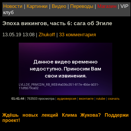
Новости
|
Картинки
|
Видео
|
Переводы
|
Магазин
|
VIP
клуб
Эпоха викингов, часть 6: сага об Эгиле
13.05.19 13:08
|
Zhukoff
|
33 комментария
01:41:44
|
763503 просмотра
|
аудиоверсия
|
вконтакте
|
rutube
|
скачать
Ждёшь новых лекций Клима Жукова? Поддержи
проект!