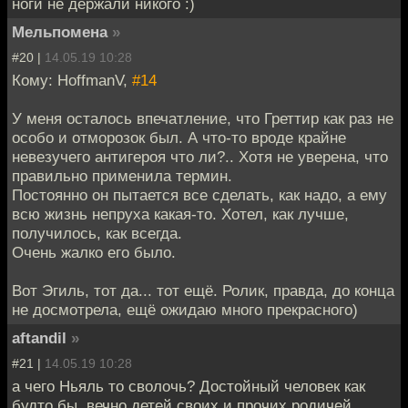
ноги не держали никого :)
Мельпомена
»
#20 |
14.05.19 10:28
Кому: HoffmanV,
#14
У меня осталось впечатление, что Греттир как раз не
особо и отморозок был. А что-то вроде крайне
невезучего антигероя что ли?.. Хотя не уверена, что
правильно применила термин.
Постоянно он пытается все сделать, как надо, а ему
всю жизнь непруха какая-то. Хотел, как лучше,
получилось, как всегда.
Очень жалко его было.
Вот Эгиль, тот да... тот ещё. Ролик, правда, до конца
не досмотрела, ещё ожидаю много прекрасного)
aftandil
»
#21 |
14.05.19 10:28
а чего Ньяль то сволочь? Достойный человек как
будто бы, вечно детей своих и прочих родичей