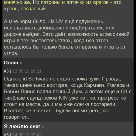
конечно же. Но патроны и аптечки из врагов - это
хрень, согласный.
А мне норм было. На UV ещё подумаешь,
использовать добивание и подбирать их, или
дороже выйдет. Зато даёт возможность агрессивной
игры в тех обстоятельствах, кода без этого
оставалось бы только бегать от врагов и играть от
углов.
Doom
»
#5 |
13.05.19 20:21
Однако id Software не сидят сложа руки. Правда,
такого щенячьего восторга, когда Кармаки, Ромера и
Бобби Принс ваяли первый Дум, а потом ещё и Q1 с
тяжёлым саундтреком NIN уже нет, но, прогресс не
стоит на месте, да и мы уже слегка постарели.
Взлетит, не взлетит - будем посмотреть, как
говорится.
Я люблю снег
»
#6 |
14.05.19 07:42