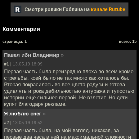
Смотри ролики Гоблина на
канале Rutube
Комментарии
cтраницы: 1
всего: 15
Павел ибн Владимир
»
#1 |
13.05.19 18:09
Первая часть была преизрядно плоха во всём кроме
стрельбы, коей было не так много как хотелось бы.
Вторая покрасилась во все цвета радуги и готова
удивлять игрока дебильностью антуража и тупостью
истории ещё сильнее первой. Не взлетит. Но дети
купят благодаря рекламе.
Я люблю снег
»
#2 |
13.05.19 19:52
Первая часть была, на мой взгляд. никакая, за
первые два часа в ней на максимальной сложности