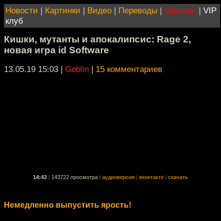
Новости
|
Картинки
|
Видео
|
Переводы
|
Магазин
|
VIP
клуб
Кишки, мутанты и апокалипсис: Rage 2,
новая игра id Software
13.05.19 15:03
|
Goblin
|
15 комментариев
14:42
|
143722 просмотра
|
аудиоверсия
|
вконтакте
|
скачать
Немедленно выпустить ярость!