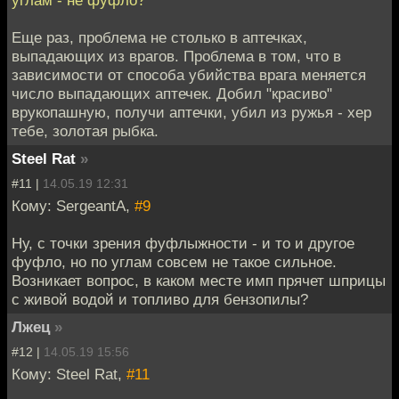
углам - не фуфло?
Еще раз, проблема не столько в аптечках,
выпадающих из врагов. Проблема в том, что в
зависимости от способа убийства врага меняется
число выпадающих аптечек. Добил "красиво"
врукопашную, получи аптечки, убил из ружья - хер
тебе, золотая рыбка.
Steel Rat
»
#11 |
14.05.19 12:31
Кому: SergeantA,
#9
Ну, с точки зрения фуфлыжности - и то и другое
фуфло, но по углам совсем не такое сильное.
Возникает вопрос, в каком месте имп прячет шприцы
с живой водой и топливо для бензопилы?
Лжец
»
#12 |
14.05.19 15:56
Кому: Steel Rat,
#11