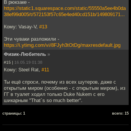
В рюкзаке -
https://static1.squarespace.com/static/55550a5ee4b0da
38ef99d005/t/572153f57c65e4ed40cd151b/149809171...
Кому: Vasay-V,
#13
Эти чуваки разложили -
https://i.ytimg.com/vi/8FJyh3tOtDg/maxresdefault.jpg
Физик-Любитель
»
#15 |
16.05.19 01:38
Кому: Steel Rat,
#11
Ты ещё спроси, почему из всех шутеров, даже с
открытым миром (особенно - с открытым миром), из
ГГ в туалет ходил только Duke Nukem с его
шикарным "That`s so much better".
cтраницы: 1
всего: 15