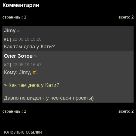
Комментарии
cтраницы: 1
всего: 2
Jimy
»
#1 |
22.05.19 15:20
Как там дела у Кати?
Олег Зотов
»
#2 |
22.05.19 16:47
Кому: Jimy,
#1
> Как там дела у Кати?
Давно не видел - у нее свои проекты)
cтраницы: 1
всего: 2
полезные ссылки