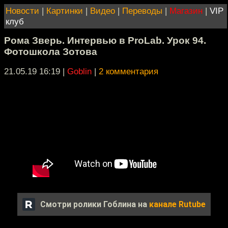
Новости
|
Картинки
|
Видео
|
Переводы
|
Магазин
|
VIP
клуб
Рома Зверь. Интервью в ProLab. Урок 94.
Фотошкола Зотова
21.05.19 16:19
|
Goblin
|
2 комментария
Смотри ролики Гоблина на
канале Rutube