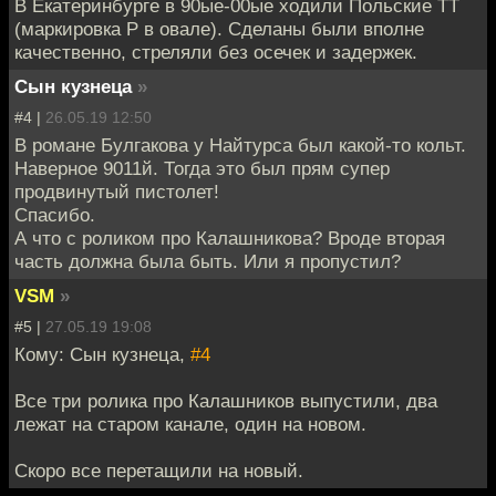
В Екатеринбурге в 90ые-00ые ходили Польские ТТ
(маркировка Р в овале). Сделаны были вполне
качественно, стреляли без осечек и задержек.
Сын кузнеца
»
#4 |
26.05.19 12:50
В романе Булгакова у Найтурса был какой-то кольт.
Наверное 9011й. Тогда это был прям супер
продвинутый пистолет!
Спасибо.
А что с роликом про Калашникова? Вроде вторая
часть должна была быть. Или я пропустил?
VSM
»
#5 |
27.05.19 19:08
Кому: Сын кузнеца,
#4
Все три ролика про Калашников выпустили, два
лежат на старом канале, один на новом.
Скоро все перетащили на новый.