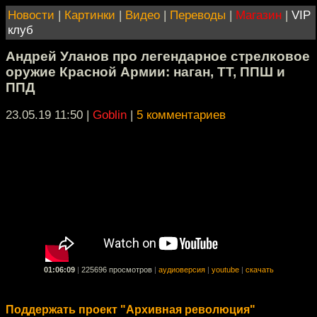
Новости
|
Картинки
|
Видео
|
Переводы
|
Магазин
|
VIP
клуб
Андрей Уланов про легендарное стрелковое
оружие Красной Армии: наган, ТТ, ППШ и
ППД
23.05.19 11:50
|
Goblin
|
5 комментариев
01:06:09
|
225696 просмотров
|
аудиоверсия
|
youtube
|
скачать
Поддержать проект "Архивная революция"