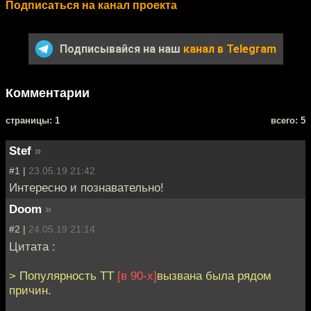
Подписаться на канал проекта
Подписывайся на наш
канал в Telegram
Комментарии
cтраницы: 1
всего: 5
Stef
»
#1 |
23.05.19 21:42
Интересно и познавательно!
Doom
»
#2 |
24.05.19 21:14
Цитата :
> Популярность ТТ
[в 90-х]
вызвана была рядом
причин.