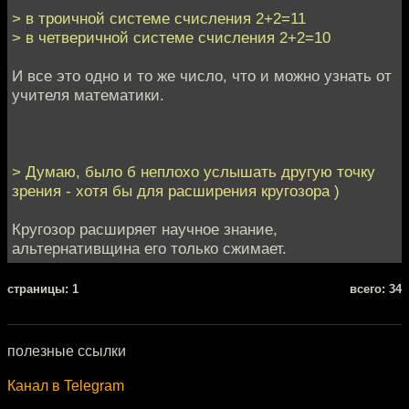
> в троичной системе счисления 2+2=11
> в четверичной системе счисления 2+2=10
И все это одно и то же число, что и можно узнать от
учителя математики.
> Думаю, было б неплохо услышать другую точку
зрения - хотя бы для расширения кругозора )
Кругозор расширяет научное знание,
альтернативщина его только сжимает.
cтраницы: 1
всего: 34
полезные ссылки
Канал в Telegram