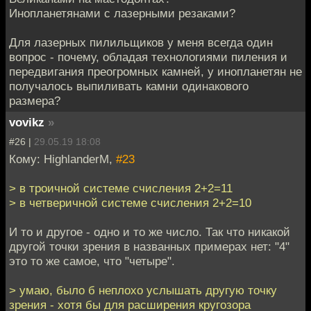
Инопланетянами с лазерными резаками?
Для лазерных пилильщиков у меня всегда один
вопрос - почему, обладая технологиями пиления и
передвигания преогромных камней, у инопланетян не
получалось выпиливать камни одинакового
размера?
vovikz
»
#26 |
29.05.19 18:08
Кому: HighlanderM,
#23
> в троичной системе счисления 2+2=11
> в четверичной системе счисления 2+2=10
И то и другое - одно и то же число. Так что никакой
другой точки зрения в названных примерах нет: "4"
это то же самое, что "четыре".
> умаю, было б неплохо услышать другую точку
зрения - хотя бы для расширения кругозора