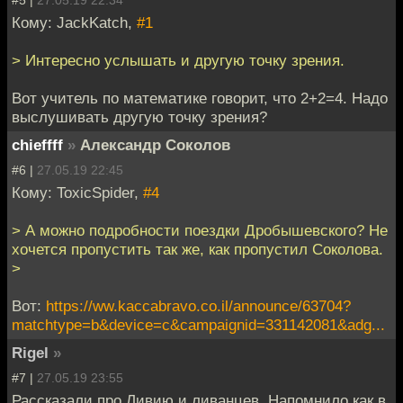
Кому: JackKatch,
#1
> Интересно услышать и другую точку зрения.
Вот учитель по математике говорит, что 2+2=4. Надо
выслушивать другую точку зрения?
chieffff
»
Александр Соколов
#6 |
27.05.19 22:45
Кому: ToxicSpider,
#4
> А можно подробности поездки Дробышевского? Не
хочется пропустить так же, как пропустил Соколова.
>
Вот:
https://ww.kaccabravo.co.il/announce/63704?
matchtype=b&device=c&campaignid=331142081&adg...
Rigel
»
#7 |
27.05.19 23:55
Рассказали про Ливию и ливанцев. Напомнило как в