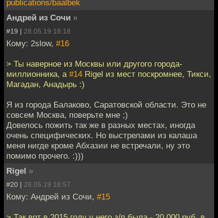
publications/baalbek
Андрей из Сочи
»
#19 |
28.05.19 18:18
Кому: 2slow,
#16
> Ты наверное из Москвы или другого города-
миллионника, а
#14
Rigel из мест поскромнее, Тикси,
Магадан, Анадырь :)
Я из города Балаково, Саратовской области. Это не
совсем Москва, поверьте мне ;)
Довелось пожить так же в разных местах, иногда
очень специфических. Но выстрелами из калаша
меня нигде кроме Абхазии не встречали, ну это
помимо прочего. :)))
Rigel
»
#20 |
28.05.19 18:57
Кому: Андрей из Сочи,
#15
> Так вот в 2015 году у него з/п была - 20 000 руб. в