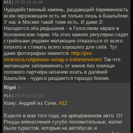
#13 |
28.05.19 11:46
Чудодейственный камень, раздающий беременность
всем окружающим есть не только лишь в Баальбеке.
У нас в Москве такой тоже есть. И даже 2!
Находятся оба рядышком - в Голосовом овраге в
Коломенском парке. На этих камнях регулярно сидят
стройными рядами желающие отказаться от всего
плохого и стяжать всего хорошего для себя. Тут
даже фотографии имеются:
http://pro-
stranstva.ru/golosov-ovrag-v-kolomenskom/
Так что
желающим забеременеть от камня без помощи
полового партнёра незачем ехать в далёкий
Баальбек - чудеса раздаются гораздо ближе.
Rigel
»
#14 |
28.05.19 12:53
Кому: Андрей из Сочи,
#12
Ездили в мае того года, на арендованном авто. От
Риццы впечатления сугубо положительные, жалко
было туристов, которые на автобусах и