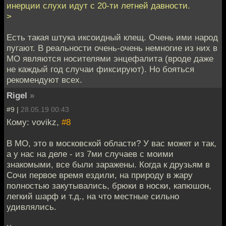
инерции слухи идут с 20-ти летней давности.
>
Есть такая штука иксоидный клещ. Очень ими народ
пугают. В реальности очень-очень немногие из них в
МО являются носителями энцефалита (вроде даже
не каждый год случаи фиксируют). Но бояться
рекомендуют всех.
Rigel
»
#9 |
28.05.19 00:43
Кому: vovikz,
#8
В МО, это в московской области? У вас может и так,
а у нас на деле - из 7ми случаев с моими
знакомыми, все были заражены. Когда к друзьям в
Сочи первое время ездили, на природу в жару
полностью закутывались, брюки в носки, капюшон,
легкий шарф и т.д., на что местные сильно
удивлялись.