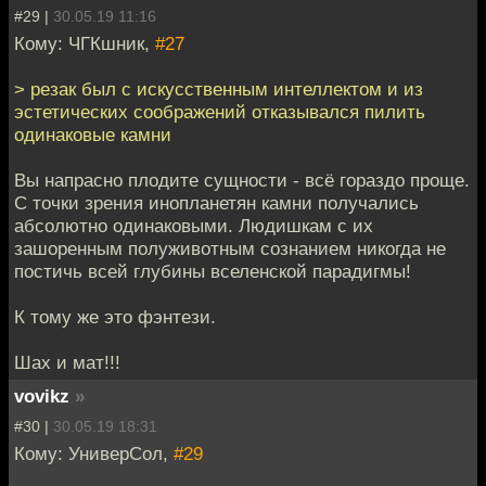
#29 |
30.05.19 11:16
Кому: ЧГКшник,
#27
> резак был с искусственным интеллектом и из
эстетических соображений отказывался пилить
одинаковые камни
Вы напрасно плодите сущности - всё гораздо проще.
С точки зрения инопланетян камни получались
абсолютно одинаковыми. Людишкам с их
зашоренным полуживотным сознанием никогда не
постичь всей глубины вселенской парадигмы!
К тому же это фэнтези.
Шах и мат!!!
vovikz
»
#30 |
30.05.19 18:31
Кому: УниверСол,
#29