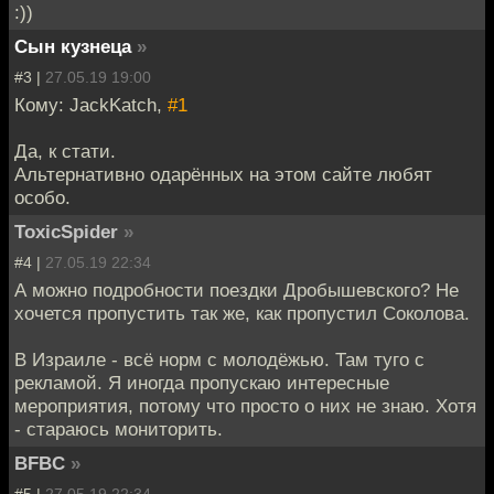
:))
Сын кузнеца
»
#3 |
27.05.19 19:00
Кому: JackKatch,
#1
Да, к стати.
Альтернативно одарённых на этом сайте любят
особо.
ToxicSpider
»
#4 |
27.05.19 22:34
А можно подробности поездки Дробышевского? Не
хочется пропустить так же, как пропустил Соколова.
В Израиле - всё норм с молодёжью. Там туго с
рекламой. Я иногда пропускаю интересные
мероприятия, потому что просто о них не знаю. Хотя
- стараюсь мониторить.
BFBC
»
#5 |
27.05.19 22:34