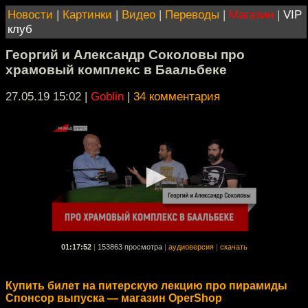
Новости
|
Картинки
|
Видео
|
Переводы
|
Магазин
|
VIP
клуб
Георгий и Александр Соколовы про
храмовый комплекс в Баальбеке
27.05.19 15:02
|
Goblin
|
34 комментария
01:17:52
|
153863 просмотра
|
аудиоверсия
|
скачать
Купить билет на питерскую лекцию про пирамиды
Спонсор выпуска — магазин OperShop