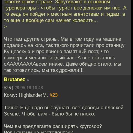
экзотической стране. Запугивают в основном
туроператоры - чтобы турист все денежки им нес. А
то ведь он пойдет к местным агентствам и гидам, а
то еще и вообще сам начнет колесить...
>
Что там другие страны. Мы в том году на машине
подались на юга, так такого прочитали про станицу
Кущевскую и про присно памятный пост, что
памперсы меняли каждый час. А все оказалось
сАААААААААвсем иначе. Даже обидно стало, мы
так готовились, мы так дрожали!!!
Brutanez
»
#25 |
29.05.19 16:48
Кому: HighlanderM,
#23
Точно! Ещё надо выслушать все доводы о плоской
Земле. Чтобы вам - было бы не плохо.
Чем вы предлагаете расширять кругозор?
Великанами на мастодонтах?