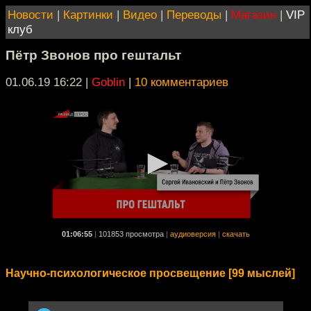
Новости
|
Картинки
|
Видео
|
Переводы
|
Магазин
|
VIP
клуб
Пётр Звонов про гештальт
01.06.19 16:22
|
Goblin
|
10 комментариев
01:06:55
|
101853 просмотра
|
аудиоверсия
|
скачать
Научно-психологическое просвещение [99 мыслей]