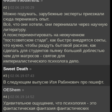
Физик-Любитель
»
#2 |
02.06.19 00:29
Можно подумать, зарубежные эксперты приезжали
сюда перенимать опыт.
Всё, что они хотели, они перенимали через научную
литературу.
А поэкспериментировать на неокученном
"постсоветском стаде", как быстро внедрятся секты,
что нужно, чтобы раздуть бытовой расизм, как
сделать для студентов пьянку большей доблестью
чем для матросов - святое для
империалистического психолога дело.
Sweet Death
»
#3 |
02.06.19 07:43
В следующем выпуске Изя Рабинович про гешефт.
OEShem
»
#4 |
02.06.19 14:52
Удивительное ощущение, что психология - это
фантастическая фантазия фантастических