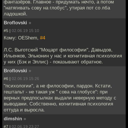
фантазёров. Главное - придумать нечто, а потом
"натягивать сову на глобус", утирая пот со лба
ладошкой.
Broflovski
»
#5 |
02.06.19 15:10
Кому: OEShem,
#4
Л.С. Выготский "Моцарт философии", Давыдов,
Ильенков, Эльконин у нас и когнитивная психология
у них (Бэк и Эллис) - показывают обратное.
Broflovski
»
#6 |
02.06.19 15:26
"психологии", а не философии, пардон. Кстати,
гештальт - не такая уж " сова на глобусе": при
верных предпосылках выдали неверную методу с
выводами. Собственно, когнитивная психология
оттуда и выросла.
dimshin
»
#7 |
02.06.19 23:27