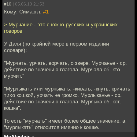
#10 |
05.06.19 21:53
Кому: Симаргл,
#1
> Мурчание - это с южно-русских и украинских
говоров
У Даля (по крайней мере в первом издании
словаря):
"Мурчать, урчать, ворчать, о звере. Мурчанье - ср.
действие по значению глагола. Мурчала об. кто
мурчит."
"Мурлыкать или мурныкать, -кивать, -кнуть, кричать
тихо кошкой, урчать не громко. Мурлыканье - ср.
действие по значению глагола. Мурлыка об. кот,
кошка".
То есть "мурчать" имеет более общее значение, а
"мурлыкать" относится именно к кошке.
McAlastair
»