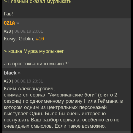
> Главный сказал мурлыкать
Гав!
021й
»
#28 |
06.06.19 20:01
Кому: Goblin,
#16
> кошка Мурка мурлыкает
а в простоквашино мычит!!!
black
»
#29 |
06.06.19 20:31
Клим Александрович,
снимается сериал "Американские боги" (снято 2
сезона) по одноименному роману Нила Геймана, в
котором одним из центральных персонажей
выступает Один. Было бы очень интересно
послушать Ваш разбор сериала, особенно его не
очевидных смыслов. Если такое возможно.