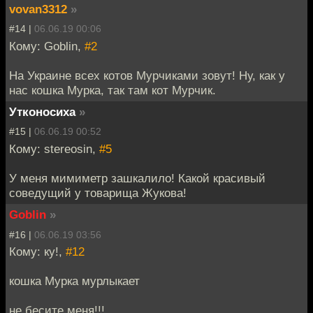
vovan3312
»
#14 |
06.06.19 00:06
Кому: Goblin,
#2
На Украине всех котов Мурчиками зовут! Ну, как у
нас кошка Мурка, так там кот Мурчик.
Утконосиха
»
#15 |
06.06.19 00:52
Кому: stereosin,
#5
У меня мимиметр зашкалило! Какой красивый
соведущий у товарища Жукова!
Goblin
»
#16 |
06.06.19 03:56
Кому: ку!,
#12
кошка Мурка мурлыкает
не бесите меня!!!