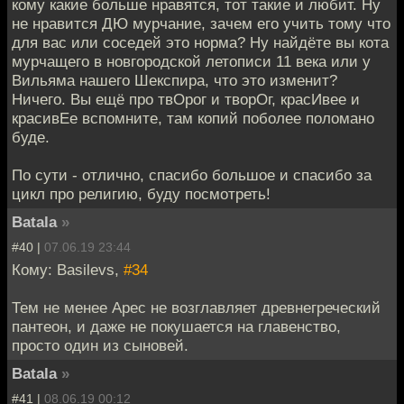
кому какие больше нравятся, тот такие и любит. Ну
не нравится ДЮ мурчание, зачем его учить тому что
для вас или соседей это норма? Ну найдёте вы кота
мурчащего в новгородской летописи 11 века или у
Вильяма нашего Шекспира, что это изменит?
Ничего. Вы ещё про твОрог и творОг, красИвее и
красивЕе вспомните, там копий поболее поломано
буде.
По сути - отлично, спасибо большое и спасибо за
цикл про религию, буду посмотреть!
Batala
»
#40 |
07.06.19 23:44
Кому: Basilevs,
#34
Тем не менее Арес не возглавляет древнегреческий
пантеон, и даже не покушается на главенство,
просто один из сыновей.
Batala
»
#41 |
08.06.19 00:12