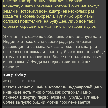
шестой аватар Вишну появился в образе
воинствующего брахмана, который обошёл вокруг
земли и истребил всех кшатриев несколько раз,
когда те в корень оборзели. Тут либо брахманы
соломки подстелили на будущее, либо всё таки
слоны и хороший климат ничего не гарантируют.
Я читал, что само по себе появление вишнуизма в
Индии это тоже была своего рода религиозная
революция, и связана как раз с тем, что кшатрии
постепенно отжимали власть у брахманов, и вообще
государство становилось более централизованным
и светским. И буддизм подхватили по той же
причине.
stary_dobry
»
#23 |
06.06.19 10:53
Кстати насчет общей мифологии индоевропейцев у
индийцев есть миф о том, как сотворили мир,
принеся в жертву первочеловека Пурушу. Тут еще
более выпукло общий мотив прослеживается