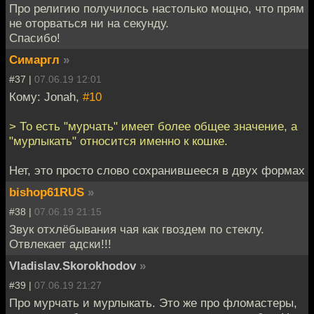
Про религию получилось настолько мощно, что прям
не оторваться ни на секунду.
Спасибо!
Симаргл
»
#37 |
07.06.19 12:01
Кому: Jonah,
#10
> То есть "мурчать" имеет более общее значение, а
"мурлыкать" относится именно к кошке.
Нет, это просто слово сохранившееся в двух формах
bishop61RUS
»
#38 |
07.06.19 21:15
Звук отхлёбывания чая как гвоздем по стеклу.
Отвлекает адски!!!
Vladislav.Skorokhodov
»
#39 |
07.06.19 21:27
Про мурчать и мурлыкать. Это же про фломастеры,