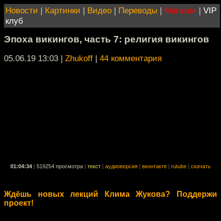
Новости
|
Картинки
|
Видео
|
Переводы
|
Магазин
|
VIP
клуб
Эпоха викингов, часть ​7: ​религия викингов
05.06.19 13:03
|
Zhukoff
|
44 комментария
01:04:34
|
519254 просмотра
|
текст
|
аудиоверсия
|
вконтакте
|
rutube
|
скачать
Ждёшь новых лекций Клима Жукова? Поддержи
проект!