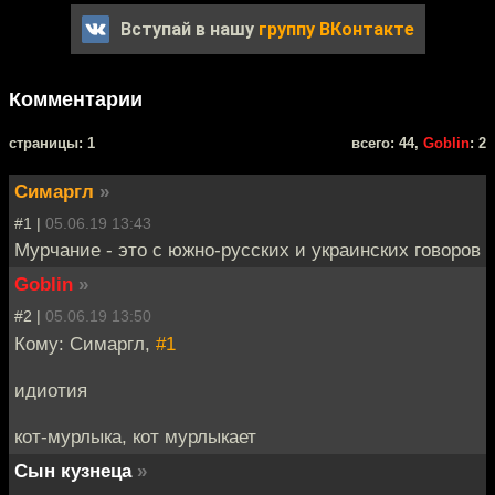
Вступай в нашу
группу ВКонтакте
Комментарии
cтраницы: 1
всего: 44,
Goblin
: 2
Симаргл
»
#1 |
05.06.19 13:43
Мурчание - это с южно-русских и украинских говоров
Goblin
»
#2 |
05.06.19 13:50
Кому: Симаргл,
#1
идиотия
кот-мурлыка, кот мурлыкает
Сын кузнеца
»