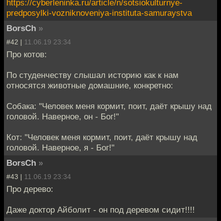
https://cyberleninka.ru/article/n/sotsiokulturnye-
predposylki-vozniknoveniya-instituta-samuraystva
BorsCh
»
#42 |
11.06.19 23:34
Про котов:
По студенчеству слышал историю как к нам
относятся животные домашние, конкретно:
Собака: "Человек меня кормит, поит, даёт крышу над
головой. Наверное, он - Бог!"
Кот: "Человек меня кормит, поит, даёт крышу над
головой. Наверное, я - Бог!"
BorsCh
»
#43 |
11.06.19 23:34
Про дерево:
Даже доктор Айболит - он под деревом сидит!!!!