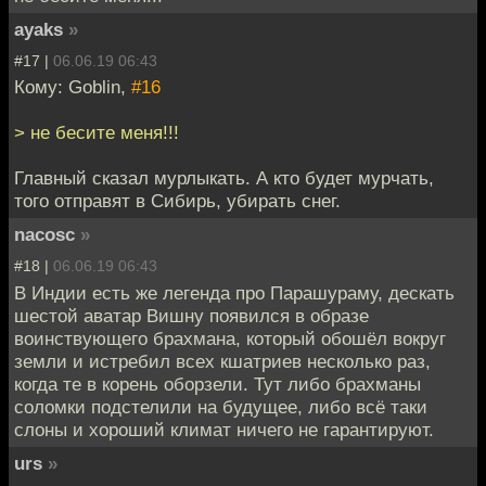
ayaks
»
#17 |
06.06.19 06:43
Кому: Goblin,
#16
> не бесите меня!!!
Главный сказал мурлыкать. А кто будет мурчать,
того отправят в Сибирь, убирать снег.
nacosc
»
#18 |
06.06.19 06:43
В Индии есть же легенда про Парашураму, дескать
шестой аватар Вишну появился в образе
воинствующего брахмана, который обошёл вокруг
земли и истребил всех кшатриев несколько раз,
когда те в корень оборзели. Тут либо брахманы
соломки подстелили на будущее, либо всё таки
слоны и хороший климат ничего не гарантируют.
urs
»