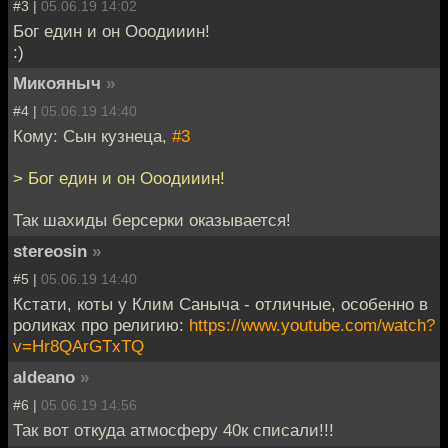
#3 |
05.06.19 14:02
Бог един и он Ооодииин!
:)
Микояныч
»
#4 |
05.06.19 14:40
Кому: Сын кузнеца,
#3
> Бог един и он Ооодииин!
Так шахиды берсерки оказывается!
stereosin
»
#5 |
05.06.19 14:40
Кстати, коты у Клим Саныча - отличные, особенно в
роликах про религию:
https://www.youtube.com/watch?
v=Hr8QArGTxTQ
aldeano
»
#6 |
05.06.19 14:56
Так вот откуда атмосферу 40к списали!!!