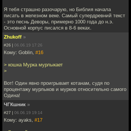
Я тебя страшно разочарую, но Библия начала
писать в железном веке. Самый супердревний текст
- это песнь Деворы, примерно 1000 года до н.э.
Основной корпус писался в 8-6 веках.
Zhukoff
»
#26 |
06.06.19 17:26
Кому: Goblin,
#16
> кошка Мурка мурлыкает
>
Вот! Один явно проигрывает котанам, судя по
процентажу мурлыков и мурков относительно самого
Одина!
ЧГКшник
»
#27 |
06.06.19 19:14
Кому: ayaks,
#17