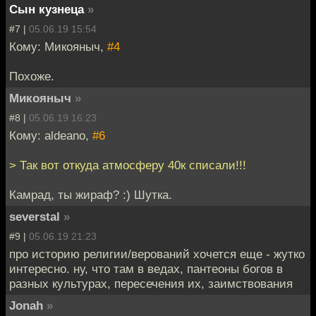
Сын кузнеца
»
#7 |
05.06.19 15:54
Кому: Микояныч,
#4
Похоже.
Микояныч
»
#8 |
05.06.19 16:23
Кому: aldeano,
#6
> Так вот откуда атмосферу 40к списали!!!
Камрад, ты жираф? :) Шутка.
severstal
»
#9 |
05.06.19 21:23
про историю религии/верований хочется еще - жутко
интересно. ну, что там в ведах, пантеоны богов в
разных культурах, пересечения их, заимствования
Jonah
»