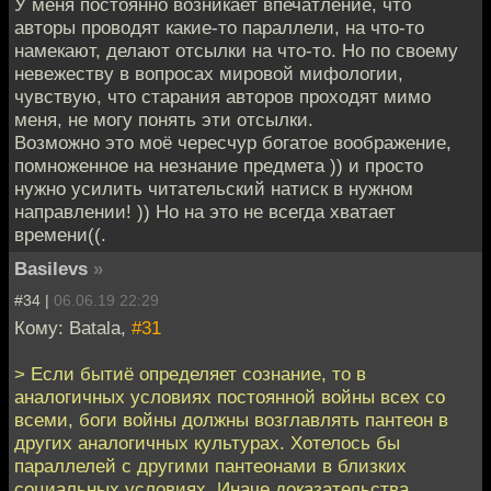
У меня постоянно возникает впечатление, что
авторы проводят какие-то параллели, на что-то
намекают, делают отсылки на что-то. Но по своему
невежеству в вопросах мировой мифологии,
чувствую, что старания авторов проходят мимо
меня, не могу понять эти отсылки.
Возможно это моё чересчур богатое воображение,
помноженное на незнание предмета )) и просто
нужно усилить читательский натиск в нужном
направлении! )) Но на это не всегда хватает
времени((.
Basilevs
»
#34 |
06.06.19 22:29
Кому: Batala,
#31
> Если бытиё определяет сознание, то в
аналогичных условиях постоянной войны всех со
всеми, боги войны должны возглавлять пантеон в
других аналогичных культурах. Хотелось бы
параллелей с другими пантеонами в близких
социальных условиях. Иначе доказательства