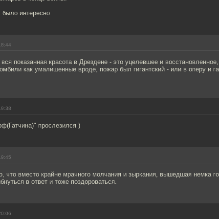
, было интересно
18:44
 вся показанная красота в Дрездене - это уцелевшее и восстановленное,
омбили как умалишенные вроде, пожар был гигантский - или в оперу и г
19:38
ф(Гатчина)" прослезился )
19:45
то, что вместо крайне мрачного молчания и зыркания, вышедшая немка го
бнуться в ответ и тоже поздороваться.
20:06