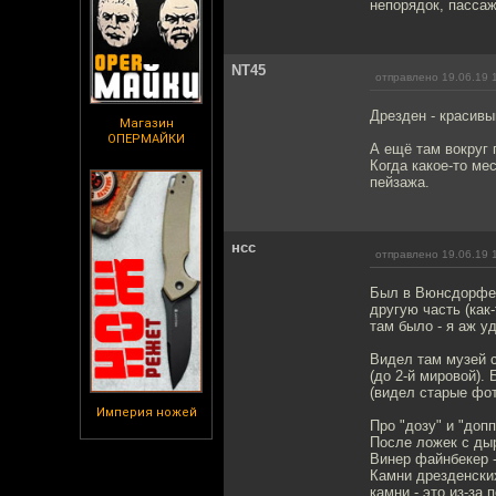
непорядок, пассаж
NT45
отправлено 19.06.19 
Дрезден - красивы
Магазин
ОПЕРМАЙКИ
А ещё там вокруг 
Когда какое-то ме
пейзажа.
нсс
отправлено 19.06.19 
Был в Вюнсдорфе п
другую часть (как
там было - я аж у
Видел там музей с
(до 2-й мировой).
(видел старые фот
Империя ножей
Про "дозу" и "допп
После ложек с дыр
Винер файнбекер -
Камни дрезденских
камни - это из-за 