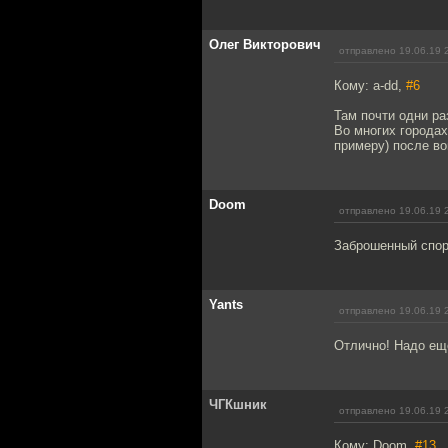
Олег Викторович
отправлено 19.06.19 
Кому: a-dd,
#6
Там почти одни р
Во многих городах
примеру) после во
Doom
отправлено 19.06.19 
Заброшенный спор
Yants
отправлено 19.06.19 
Отлично! Надо ещ
ЧГКшник
отправлено 19.06.19 
Кому: Doom,
#13