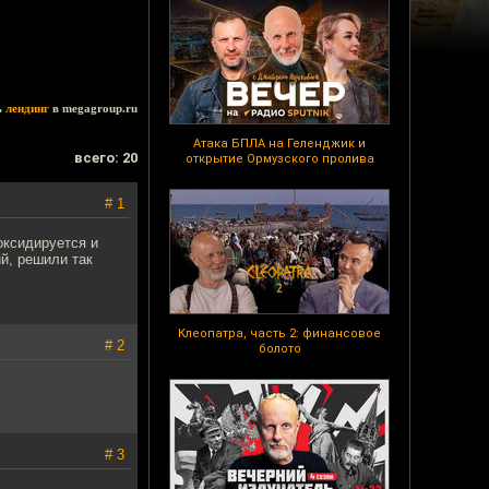
ь
лендинг
в megagroup.ru
Атака БПЛА на Геленджик и
всего: 20
открытие Ормузского пролива
# 1
оксидируется и
й, решили так
Клеопатра, часть 2: финансовое
# 2
болото
# 3