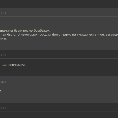
21:49
азвалины были после бомбежек.
 так было. В некоторых городах фото прямо на улицах есть - как выгляд
йны.
22:07
тзал впечатлил.
22:29
ё.
23:21