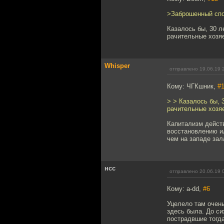
>Заброшенный спо
Казалось бы, 30 л
рачительные хозяе
Whisper
отправлено 19.06.19 
Кому: ЧГКшник,
#
> > Казалось бы, 
рачительные хозяе
Капитализм действ
восстановлению ил
чем на западе за
нсс
отправлено 20.06.19 
Кому: a-dd,
#6
Уцелело там очен
здесь была. До си
пострадвшие тогда