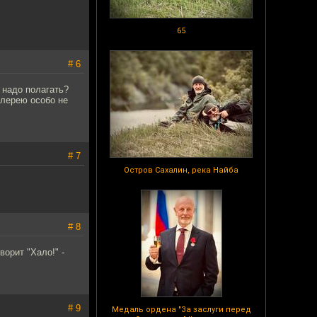
65
# 6
 надо полагать?
алерею особо не
# 7
Остров Сахалин, река Найба
# 8
ворит "Хало!" -
# 9
Медаль ордена "За заслуги перед