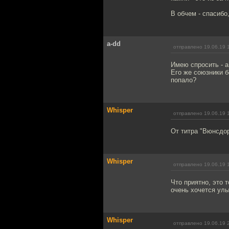
В обчем - спасибо
a-dd
отправлено 19.06.19 
Имею спросить - а
Его же союзники б
попало?
Whisper
отправлено 19.06.19 
От титра "Вюнсдор
Whisper
отправлено 19.06.19 
Что приятно, это 
очень хочется улы
Whisper
отправлено 19.06.19 