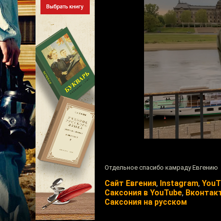
Отдельное спасибо камраду Евгению
Сайт Евгения
,
Instagram
,
YouT
Саксония в YouTube
,
Вконтак
Саксония на русском