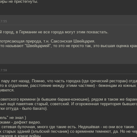
иры не пристегнуты.
17:55
й город, в Германии не все города могут этим похвастать.
потрясающая природа, т.н. Саксонская Швейцария.
сто называют "Швейцарией", то это не просто так, это высшая оценка к
17:59
ару лет назад. Помню, что часть городка (где греческий ресторан) отд
-то в отдалении, расстояние между этими частями) - беженцам из южных 
дивился.
оветского времени (в бывшем бараке-конюшне), рядом в таком же барак
 Был ещё памятник старый, советский. И огороженная территория бывше
ки оттуда - было бахато).
ель" не знал )
ками - дефект видео.
 сетевая булочная, много где такие есть. Недешёвая - но они все такие.
 старых зданий (эльбский песчаник) со временем темнеют, да. Но не ч
пожаров в конце войны.