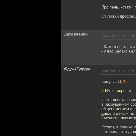
Про пень, кстати,
От ложки прослези
шаховчанин
отправлено 19.06.19 
- Какого цвета эт
- у вас баланс бел
ЖдужаГудужа
отправлено 19.06.19 
Кому: a-dd,
#6
> Имею спросить -
часть восстановил
в разрушенном сос
общенемецким фет
давали деньги, дл
съездить, посмотр
Кстати, в ролике 
потеряла статус un