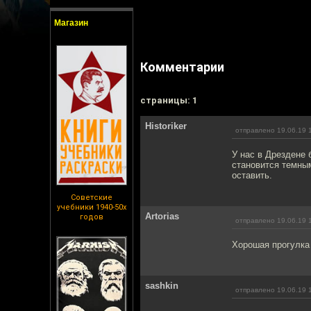
Магазин
Комментарии
cтраницы: 1
Historiker
отправлено 19.06.19 
У нас в Дрездене 
становится темны
оставить.
Советские
учебники 1940-50х
Artorias
годов
отправлено 19.06.19 
Хорошая прогулка 
sashkin
отправлено 19.06.19 