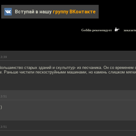
Вступай в нашу
группу ВКонтакте
Goblin рекомендует
заказат
13:39
большинство старых зданий и скульптур- из песчаника. Он со временем 
м. Раньше чистили пескоструйными машинами, но камень слишком мягки
13:51
)
13:51