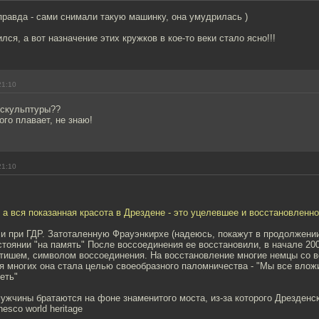
 правда - сами снимали такую машинку, она умудрилась )
лся, а вот назначение этих кружков в кое-то веки стало ясно!!!
21:10
и скульптуры??
ого плавает, не знаю!
21:10
 а вся показанная красота в Дрездене - это уцелевшее и восстановленно
и при ГДР. Затоталенную Фрауэнкирхе (надеюсь, покажут в продолжени
тоянии "на память" После воссоединения ее восстановили, в начале 20
ишем, символом воссоединения. На восстановление многие немцы со в
я многих она стала целью своеобразного паломничества - "Мы все влож
еть"
мужчины братаются на фоне знаменитого моста, из-за которого Дрезденс
esco world heritage