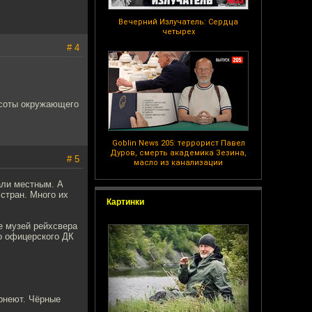
Вечерний Излучатель: Сердца
четырех
# 4
расоты окружающего
Goblin News 205: террорист Павел
Дуров, смерть академика Зезина,
# 5
масло из канализации
али местным. А
стран. Много их
Картинки
е музей рейхсвера
го офицерского ДК
ернеют. Чёрные