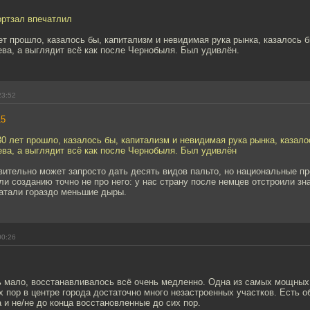
ртзал впечатлил
ет прошло, казалось бы, капитализм и невидимая рука рынка, казалось б
ва, а выглядит всё как после Чернобыля. Был удивлён.
23:52
15
30 лет прошло, казалось бы, капитализм и невидимая рука рынка, казало
ва, а выглядит всё как после Чернобыля. Был удивлён
ительно может запросто дать десять видов пальто, но национальные пр
и созданию точно не про него: у нас страну после немцев отстроили зн
латали гораздо меньшие дыры.
00:26
ь мало, восстанавливалось всё очень медленно. Одна из самых мощны
х пор в центре города достаточно много незастроенных участков. Есть о
 и не/не до конца восстановленные до сих пор.