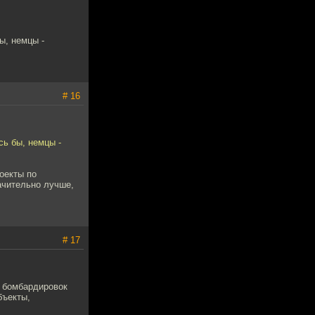
ы, немцы -
# 16
сь бы, немцы -
оекты по
ачительно лучше,
# 17
х бомбардировок
бъекты,