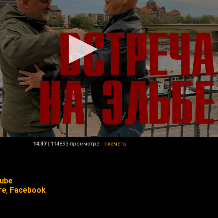
14:37
|
114893 просмотра
|
скачать
ube
те
,
Facebook