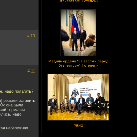
Отечеством" II степени
# 10
Медаль ордена "За заслуги перед
Отечеством" II степени
# 11
е, надо полагать?
и) решили оставить
00х она была
сей Германии
ились, надо
РВИО
кая набережная