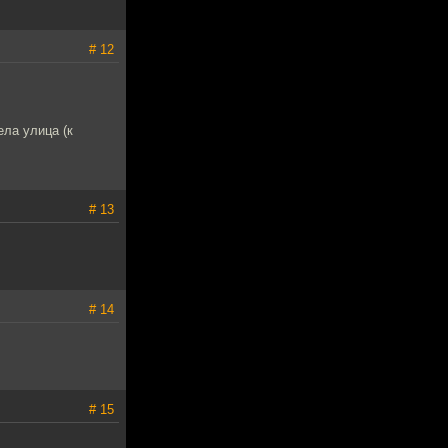
# 12
ела улица (к
# 13
# 14
# 15