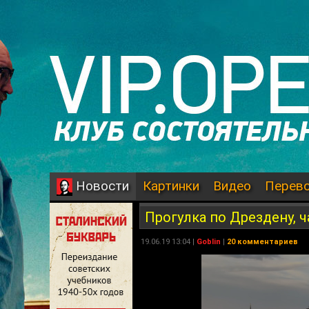
Картинки
Видео
Перев
Новости
Прогулка по Дрездену, ч
19.06.19 13:04 |
Goblin
|
20 комментариев