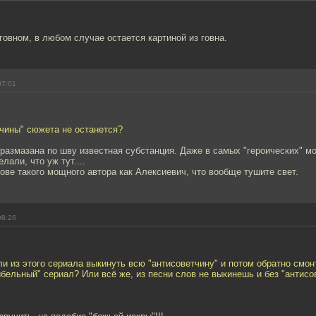
говном, в любом случае остается картиной из говна.
07:01
тчины" сюжета не останется?
размазана по шву известная субстанция. Даже в самых "героических" м
али, что уж тут....
нове такого мощного автора как Алексиевич, что вообще тушите свет.
08:26
ли из этого сериала выкинуть всю "антисоветчину" и потом обратно смон
бельный" сериал? Или всё же, из песни слов не выкинешь и без "антис