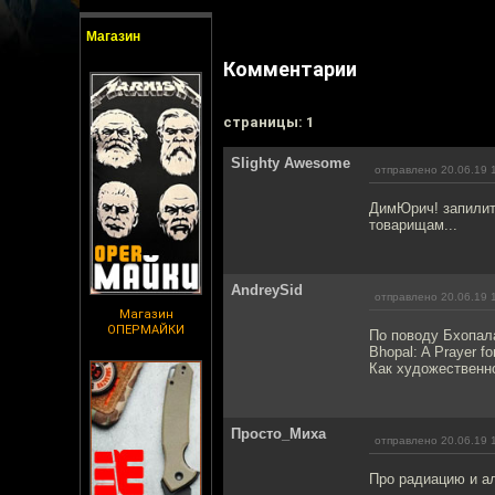
Магазин
Комментарии
cтраницы: 1
Slighty Awesome
отправлено 20.06.19 
ДимЮрич! запилит
товарищам...
AndreySid
отправлено 20.06.19 
Магазин
ОПЕРМАЙКИ
По поводу Бхопал
Bhopal: A Prayer f
Как художественно
Просто_Миха
отправлено 20.06.19 
Про радиацию и ал