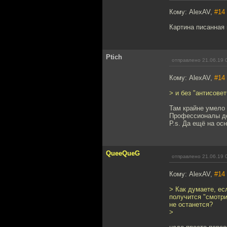
Кому: AlexAV,
#14
Картина писанная 
Ptich
отправлено 21.06.19 
Кому: AlexAV,
#14
> и без "антисове
Там крайне умело 
Профессионалы дел
P.s. Да ещё на ос
QueeQueG
отправлено 21.06.19 
Кому: AlexAV,
#14
> Как думаете, ес
получится "смотри
не останется?
>