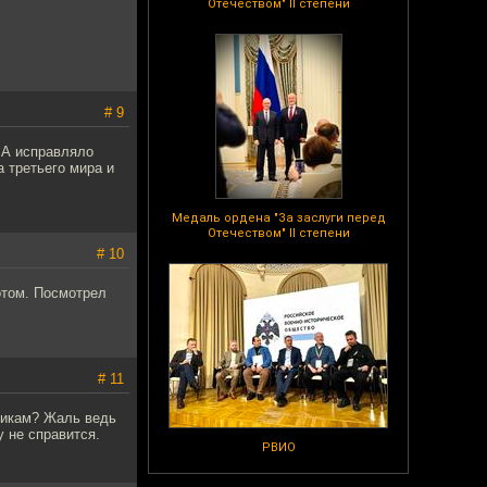
Отечеством" II степени
# 9
ША исправляло
а третьего мира и
Медаль ордена "За заслуги перед
Отечеством" II степени
# 10
отом. Посмотрел
# 11
ликам? Жаль ведь
у не справится.
РВИО