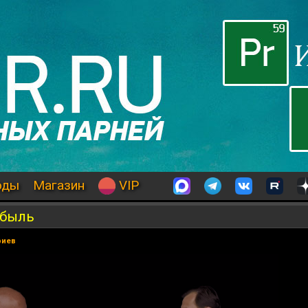
оды
Магазин
VIP
обыль
риев