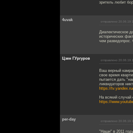
зритель любит бор
4uvak
отправлено 20.06.19 
Диалектическое до
исторических факт
чем разведопрос. 
Цзен ГУргуров
отправлено 20.06.19 
Ваш верный камрад
свое время кварти
пытается дать "на
ликвидаторов никт
https://tv.yandex.
На всякий случай
https://www.youtu
per-day
отправлено 20.06.19 
"Наши" в 2011 год