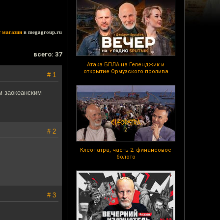
т магазин
в megagroup.ru
всего: 37
Атака БПЛА на Геленджик и
открытие Ормузского пролива
# 1
м заокеанским
# 2
Клеопатра, часть 2: финансовое
болото
# 3