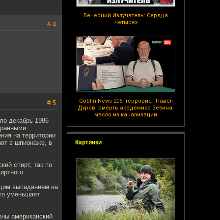
Вечерний Излучатель: Сердца
четырех
# 4
Goblin News 205: террорист Павел
# 5
Дуров, смерть академика Зезина,
масло из канализации
по декабрь 1986
транными
ния на территории
ют в шпионаже, в
Картинки
кий спирт, так по
иртного.
ющим выпаданием на
что уменьшает
оны американский