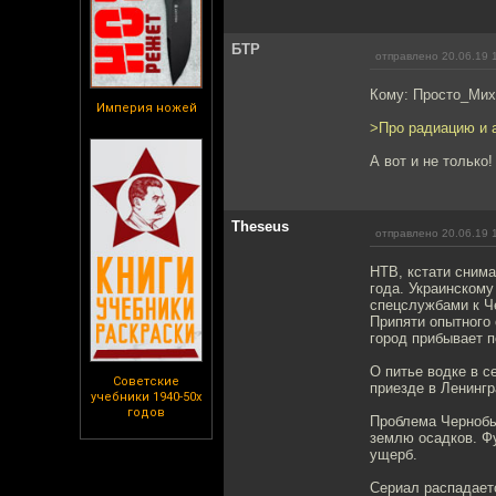
БТР
отправлено 20.06.19 
Кому: Просто_Ми
Империя ножей
>Про радиацию и а
А вот и не только
Theseus
отправлено 20.06.19 
НТВ, кстати снима
года. Украинском
спецслужбами к Ч
Припяти опытного 
город прибывает п
О питье водке в с
Советские
приезде в Ленингр
учебники 1940-50х
годов
Проблема Чернобы
землю осадков. Фу
ущерб.
Сериал распадаетс