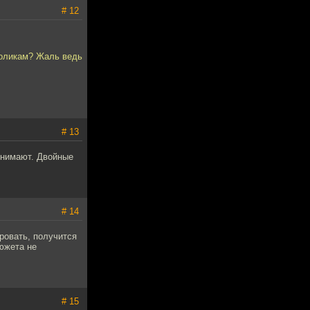
# 12
роликам? Жаль ведь
# 13
снимают. Двойные
# 14
ровать, получится
сюжета не
# 15