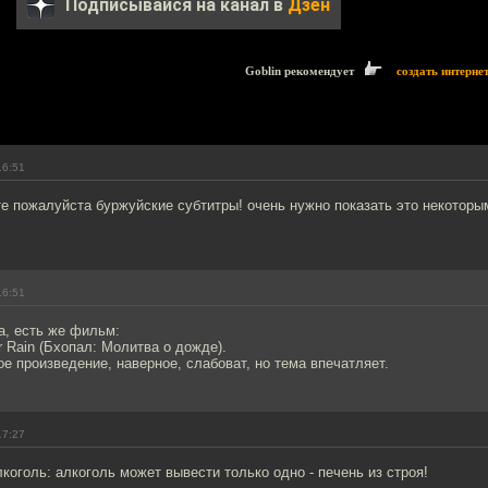
Подписывайся на канал в
Дзен
Goblin рекомендует
создать интерне
16:51
е пожалуйста буржуйские субтитры! очень нужно показать это некоторы
16:51
а, есть же фильм:
or Rain (Бхопал: Молитва о дожде).
е произведение, наверное, слабоват, но тема впечатляет.
17:27
коголь: алкоголь может вывести только одно - печень из строя!