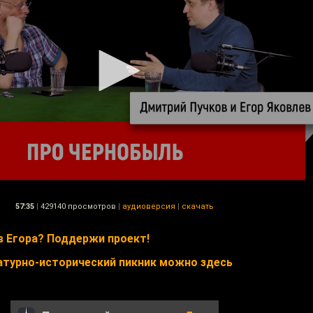
57:35
|
429140 просмотров
|
аудиоверсия
|
скачать
 Егора? Поддержи проект!
атурно-исторический пикник можно здесь