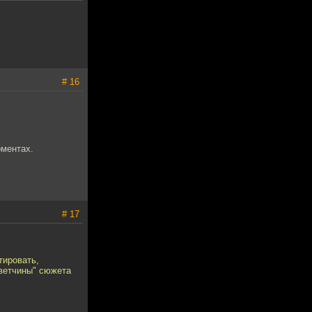
# 16
оментах.
# 17
тировать,
оветчины" сюжета