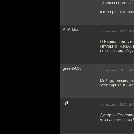
- фильм не менее 
и кто про этот ф
P_Mikhail
отправлено 20.06.19 
О Бхопале есть се
ситуацию (никак),
кто такие индийцы
green5896
отправлено 20.06.19 
Мой дед ликвидат
этот сериал и был
ку!
отправлено 20.06.19 
Дмитрий Юрьевич, 
что например про 