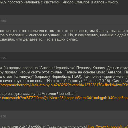
ьбу простого человека с системой. Число штампов и ляпов - много.
17:58
стоинство этого сериала в том, что, скорее всего, мы бы не услышали 
ов о трагедии и многого не узнали бы. Но, к сожалению, больше людей 
Спасибо, что делаете то, что в ваших силах.
18:22
 (я) продал права на "Ангелы Чернобыля" Первому Каналу. Деньги отд
ру продал, чтобы снять этот фильм. Теперь на основе моих "Ангелов" 
ш ответ Голливуду" (сериалу Чернобыль НБО). Как понял - кроме меня (н
о ничего путного не снял. "Наш ответ" Покажут 22 июня (10:15). Символи
ru/program/chernobyl-kak-eto-bylo-4243282?eventId=137238170&fbclid=IwAR3o
 еще раз даю ссылку на Ангелов Чернобыля.
be.com/watch?v=BFZFl0mbQzI&lc=z23fcpqprub5cjrat04t1aokgprb1t40mqd5hp
18:51
у запилили Хф "В субботу" *ссылка на кинопоиск:
https://www.kinopoisk.ru/