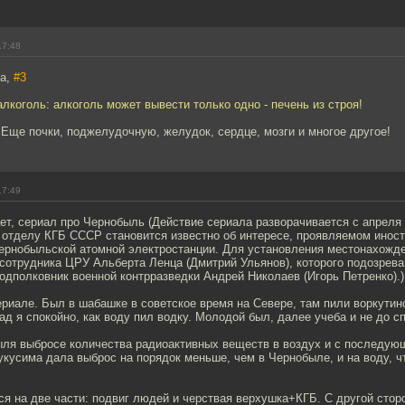
17:48
ха,
#3
лкоголь: алкоголь может вывести только одно - печень из строя!
! Еще почки, поджелудочную, желудок, сердце, мозги и многое другое!
17:49
ет, сериал про Чернобыль (Действие сериала разворачивается с апреля 
у отделу КГБ СССР становится известно об интересе, проявляемом инос
ернобыльской атомной электростанции. Для установления местонахожде
сотрудника ЦРУ Альберта Ленца (Дмитрий Ульянов), которого подозрева
одполковник военной контрразведки Андрей Николаев (Игорь Петренко).)
ериале. Был в шабашке в советское время на Севере, там пили воркутинс
ад я спокойно, как воду пил водку. Молодой был, далее учеба и не до сп
ля выбросе количества радиоактивных веществ в воздух и с последу
кусима дала выброс на порядок меньше, чем в Чернобыле, и на воду, 
я на две части: подвиг людей и черствая верхушка+КГБ. С другой стор