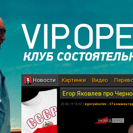
Картинки
Видео
Перев
Новости
Егор Яковлев про Черн
20.06.19 16:02 |
egoryakovlev
|
37 коммента