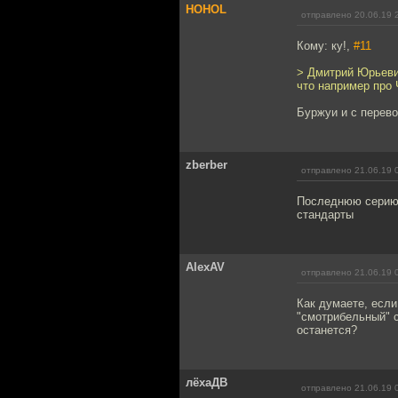
HOHOL
отправлено 20.06.19 
Кому: ку!,
#11
> Дмитрий Юрьевич
что например про 
Буржуи и с перево
zberber
отправлено 21.06.19 
Последнюю серию 
стандарты
AlexAV
отправлено 21.06.19 
Как думаете, если
"смотрибельный" с
останется?
лёхаДВ
отправлено 21.06.19 