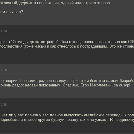
отличный, держит в напряжении, эдакий индастриал хоррор
ильм слышал?
19:19
рия в "Секунды до катастрофы". Там в конце очень показательно как С
 последствия (тоже никак) и как отнеслось к пострадавшим. Это же стран
.
19:19
ор аварии. Проводил радиоразведку в Припяти и был тем самым биороб
 очень раздосадован показанным. Спасибо, Егор Николаевич, за обзор!
20:58
нет ли у вас планов у вас планов выпускать английские переводы к ро
Чернобыль и многое другое буржуи правду так и не узнают. RT водиночк