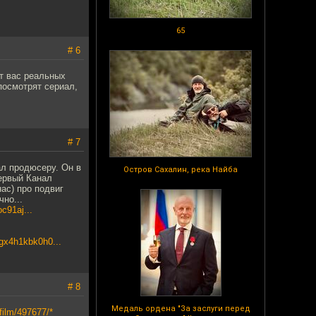
65
# 6
от вас реальных
посмотрят сериал,
# 7
ал продюсеру. Он в
Остров Сахалин, река Найба
Первый Канал
ас) про подвиг
чно...
c91aj...
gx4h1kbk0h0...
# 8
Медаль ордена "За заслуги перед
film/497677/*