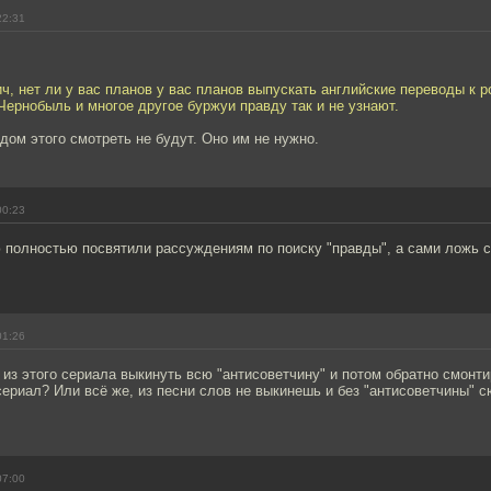
22:31
, нет ли у вас планов у вас планов выпускать английские переводы к 
Чернобыль и многое другое буржуи правду так и не узнают.
дом этого смотреть не будут. Оно им не нужно.
00:23
полностью посвятили рассуждениям по поиску "правды", а сами ложь 
01:26
 из этого сериала выкинуть всю "антисоветчину" и потом обратно смонти
ериал? Или всё же, из песни слов не выкинешь и без "антисоветчины" 
07:00