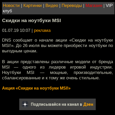
Новости
|
Картинки
|
Видео
|
Переводы
|
Магазин
|
VIP
клуб
Скидки на ноутбуки MSI
01.07.19 10:07
|
реклама
DNS сообщает о начале акции «Скидки на ноутбуки
MSI!». До 26 июля вы можете приобрести ноутбуки по
выгодным ценам.
В акции представлены различные модели от бренда
MSI — одного из лидеров игровой индустрии.
Ноутбуки MSI — мощные, производительные,
сбалансированные и к тому же очень стильные.
Акция «Скидки на ноутбуки MSI!»
Подписывайся на канал в
Дзен