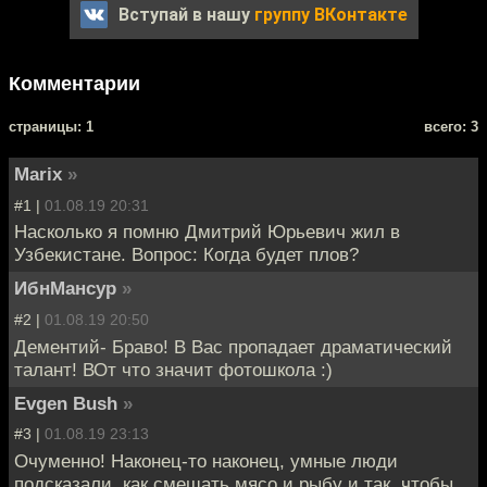
Вступай в нашу
группу ВКонтакте
Комментарии
cтраницы: 1
всего: 3
Marix
»
#1 |
01.08.19 20:31
Насколько я помню Дмитрий Юрьевич жил в
Узбекистане. Вопрос: Когда будет плов?
ИбнМансур
»
#2 |
01.08.19 20:50
Дементий- Браво! В Вас пропадает драматический
талант! ВОт что значит фотошкола :)
Evgen Bush
»
#3 |
01.08.19 23:13
Очуменно! Наконец-то наконец, умные люди
подсказали, как смешать мясо и рыбу и так, чтобы