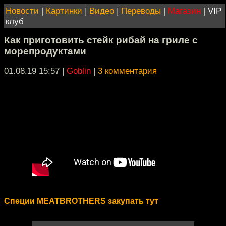
Новости
|
Картинки
|
Видео
|
Переводы
|
Магазин
|
VIP
клуб
Как приготовить стейк рибай на гриле с
морепродуктами
01.08.19 15:57
|
Goblin
|
3 комментария
Специи MEATBROTHERS закупать тут