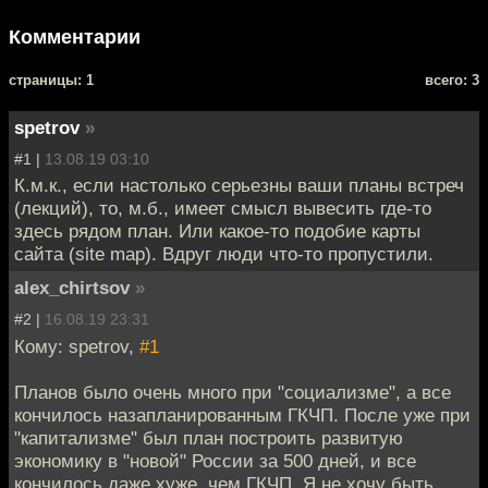
Комментарии
cтраницы: 1
всего: 3
spetrov
»
#1 |
13.08.19 03:10
К.м.к., если настолько серьезны ваши планы встреч
(лекций), то, м.б., имеет смысл вывесить где-то
здесь рядом план. Или какое-то подобие карты
сайта (site map). Вдруг люди что-то пропустили.
alex_chirtsov
»
#2 |
16.08.19 23:31
Кому: spetrov,
#1
Планов было очень много при "социализме", а все
кончилось назапланированным ГКЧП. После уже при
"капитализме" был план построить развитую
экономику в "новой" России за 500 дней, и все
кончилось даже хуже, чем ГКЧП. Я не хочу быть