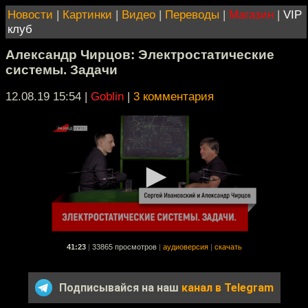
Новости
|
Картинки
|
Видео
|
Переводы
|
Магазин
|
VIP
клуб
Александр Чирцов: Электростатические
системы. Задачи
12.08.19 15:54
|
Goblin
|
3 комментария
41:23
|
33865 просмотров
|
аудиоверсия
|
скачать
Подписывайся на наш
канал в Telegram