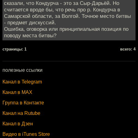
сказали, что Кондурча - это за Сыр-Дарьёй. Но
считается вроде бы, что речь про р. Кондурча в
Самарской области, за Волгой. Точное место битвы
- предмет дискуссий.
Ошибка, оговорка или принципиальная позиция по
поводу места битвы?
cтраницы: 1
всего: 4
полезные ссылки
Канал в Telegram
Канал в MAX
Группа в Контакте
Канал на Rutube
Канал в Дзен
Видео в iTunes Store