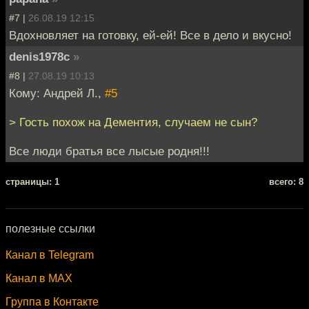
#7 |
26.08.19 12:15
Вдохновляет на готовку, ей-ей! Все в дело и вкусно!
denis1978c
»
#8 |
27.08.19 10:13
Кому: Андрей Л.,
#5
> Гость похож на Дементия, случаем не сын?
Все люди братья все лысые родня!!!
cтраницы: 1
всего: 8
полезные ссылки
Канал в Telegram
Канал в MAX
Группа в Контакте