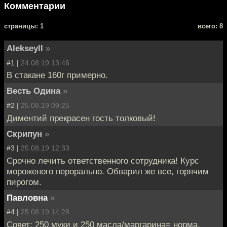
Комментарии
cтраницы: 1
всего: 8
Alekseyll
»
#1 |
24.08.19 13:46
В стакане 160г примерно.
Весть Одина
»
#2 |
25.08.19 09:25
Диментий прекрасен гость толковый!
Скрипун
»
#3 |
25.08.19 12:33
Срочно лечить ответственного сотрудника! Курс
мороженого перорально. Обварил же все, горячим
пирогом.
Павловна
»
#4 |
25.08.19 14:28
Совет: 250 муки и 250 масла/маргарина= норма.