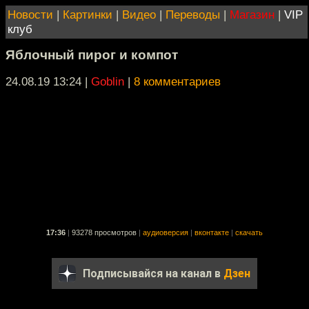
Новости
|
Картинки
|
Видео
|
Переводы
|
Магазин
|
VIP
клуб
Яблочный пирог и компот
24.08.19 13:24
|
Goblin
|
8 комментариев
17:36
|
93278 просмотров
|
аудиоверсия
|
вконтакте
|
скачать
Подписывайся на канал в
Дзен