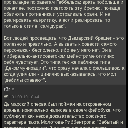
пропаганде по заветам Геббельса: врать побольше и
понаглее, постоянно повторять эту брехню, почаще
обвинять противника и устраивать срачи. И не
реагировать на критику, а если реагировать, то
только в стиле "сам дурак".
Вот людей просвещать, что Дымарский брешет - это
полезно и правильно. А вызвать к совести самого
персонажа - бесполезно, ибо её у него нет. Он в
либерально-антисоветском мейнстриме отлично
себя чувствует. Это типа тех же пабликов типа
"Декоммунизации", что сразу начала с фальшивок, а
когда уличили - цинично высказывалась, что мол
"дебилы схавают".
r3r
»
#5 |
01.09.19 10:44
Дымарский сперва был пойман на откровенном
вранье, изначально написав в своем фейсбуке, что
публикует как некое доказательство союзного
характера пакта Молотова-Риббентропа: "Забытый и
старательно изъятый из всех архивов плакат