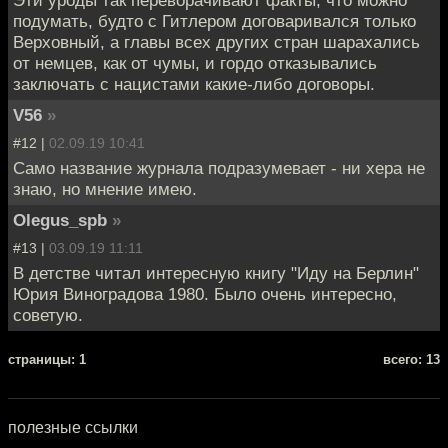
Эти уроды так переворачивают факты, что можно
подумать, будто с Гитлером договаривался только
Верховный, а главы всех других стран шарахались
от немцев, как от чумы, и гордо отказывались
заключать с нацистами какие-либо договоры.
V56
»
#12 |
02.09.19 10:41
Само название журнала подразумевает - ни хера не
знаю, но мнение имею.
Olegus_spb
»
#13 |
03.09.19 11:11
В детстве читал интересную книгу "Иду на Берлин"
Юрия Виноградова 1980. Было очень интересно,
советую.
cтраницы: 1
всего: 13
полезные ссылки