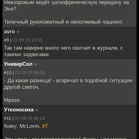
Невзоровым ведёт шизофреническую передачу на
Эхе?
Типичный рукопожатный и неполживый пациент.
avro
»
#9 |
01.09.19 19:55
Так там наверно много чего хватает в журнале, с
такими задвигами.
УниверСол
»
#10 |
02.09.19 08:06
- Да какая разница! - вскричал в подобной ситуации
другой светоч.
Мрази.
Утконосиха
»
#11 |
02.09.19 08:24
Кому: McLovin,
#7