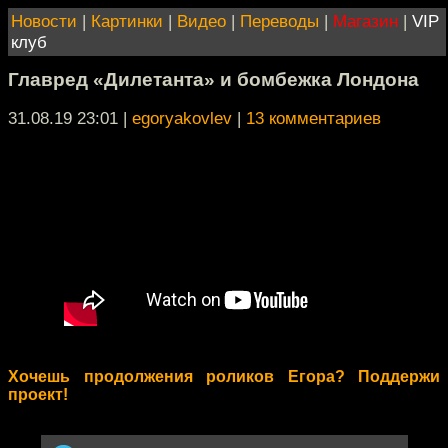
Новости
|
Картинки
|
Видео
|
Переводы
|
Магазин
|
VIP
клуб
Главред «Дилетанта» и бомбежка Лондона
31.08.19 23:01
|
egoryakovlev
|
13 комментариев
Хочешь продолжения роликов Егора? Поддержи
проект!