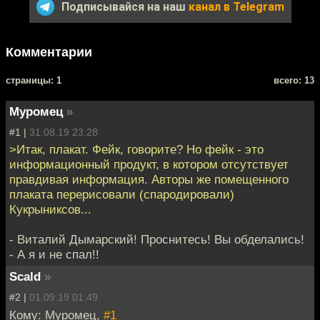
Подписывайся на наш
канал в Telegram
Комментарии
cтраницы: 1
всего: 13
Муромец
»
#1 |
31.08.19 23:28
>Итак, плакат. Фейк, говорите? Но фейк - это
информационный продукт, в котором отсутствует
правдивая информация. Авторы же помещенного
плаката перерисовали (спародировали)
Кукрыниксов...
- Виталий Дымарский! Проснитесь! Вы обделались!
- А я и не спал!!
Scald
»
#2 |
01.09.19 01:49
Кому: Муромец,
#1