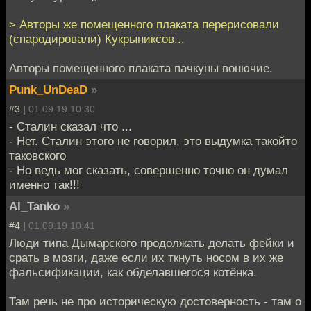
> Авторы же помещенного плаката перерисовали
(спародировали) Кукрыниксов...
Авторы помещенного плаката пачкуны вонючие.
Punk_UnDeaD
»
#3 |
01.09.19 10:30
- Сталин сказал что ...
- Нет. Сталин этого не говорил, это выдумка такойто
таковского
- Но ведь мог сказать, совершенно точно он думал
именно так!!!
Al_Tanko
»
#4 |
01.09.19 10:41
Люди типа Дымарского продолжать делать фейки и
срать в мозги, даже если их ткнуть носом в их же
фальсификации, как обделавшегося котёнка.
Там речь не про историческую достоверность - там о