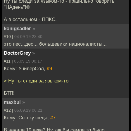
Ну ты следи за языком-то - правильно говорить
"НАдень"!©
А в остальном - ППКС.
konigsadler
»
#10 |
04.09.19 23:40
это пес...дес... большевики националисты...
DoctorGrey
»
#11 |
05.09.19 00:17
Кому: УниверСол,
#9
> Ну ты следи за языком-то
БТП!
maxbul
»
#12 |
05.09.19 06:21
Кому: Сын кузнеца,
#7
В начале 19 века? Ну как бы самое то было.