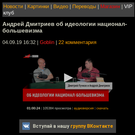
Новости
|
Картинки
|
Видео
|
Переводы
|
Магазин
|
VIP
клуб
Андрей Дмитриев об идеологии национал-
большевизма
04.09.19 16:32
|
Goblin
|
22 комментария
01:00:24
|
105384 просмотра
|
аудиоверсия
|
скачать
Вступай в нашу
группу ВКонтакте