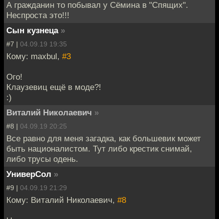
А гражданин то побывал у Сёмина в "Спящих".
Неспроста это!!!
Сын кузнеца
»
#7 |
04.09.19 19:35
Кому: maxbul,
#3
Ого!
Клаузевиц ещё в моде?!
:)
Виталий Николаевич
»
#8 |
04.09.19 20:25
Все равно для меня загадка, как большевик может
быть националистом. Тут либо крестик снимай,
либо трусы одень.
УниверСол
»
#9 |
04.09.19 21:29
Кому: Виталий Николаевич,
#8