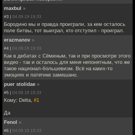
maxbul
»
#3 |
04.09.19 19:33
Бородино мы и правда проиграли, за кем осталось
поле битвы, тот выиграл, кто отступил - проиграл.
erazmanov
»
#4 |
04.09.19 19:33
Как в дебатах с Сёминым, так и при просмотре этого
видео - так и осталось для меня непонятным, что же
такое национал-большевизм. Всё на каких-то
эмоциях и патетике замешано.
puer stolidae
»
#5 |
04.09.19 19:33
Кому: Delta,
#1
Да
Fenol
»
#6 |
04.09.19 19:33