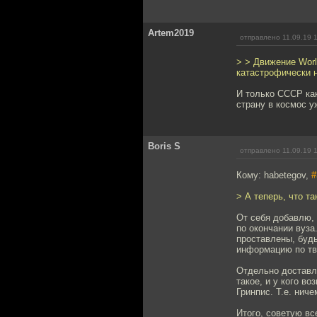
Artem2019
отправлено 11.09.19 
> > Движение World
катастрофически 
И только СССР как
страну в космос у
Boris S
отправлено 11.09.19 
Кому: habetegov,
#
> А теперь, что та
От себя добавлю, 
по окончании вуза
проставлены, будь
информацию по тво
Отдельно доставля
такое, и у кого в
Гринпис. Т.е. нич
Итого, советую вс