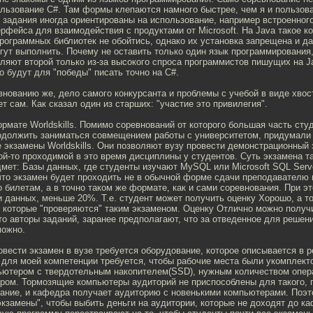
ользование C#. Там формы клепаются намного быстрее, чем я и пользов
 задания иногда ориентированы на использование, например встроенного
рфейса для взаимодействия с продуктами от Microsoft. На Java такое ко
ограммных библиотек не обойтись, однако их установка запрещена и д
гут выполнить. Почему не оставить только один язык программирования
вляют второй только из-за высокого спроса программистов пишущих на J
то будут для "победы" писать точно на C#.
внованию же, дело самого конкурсанта и проблемы с учебой в виде хвос
т сам. Как сказал один из старших: "участие это привилегия".
рмате Worldskills. Помимо соревнований от которого большая часть сту
родолжить заниматься совмещением работы с университетом, придумали
экзамены Worldskills. Они позволяют вузу провести демонстрационный 
кой-то проходимой в это время дисциплины у студентов. Суть экзамена та
мет: Базы данных, где студенты изучают MySQL или Microsoft SQL Serve
что экзамен будет проходить не в обычной форме сдачи преподавателю
 билетам, а в точно таком же формате, как и сами соревнования. При э
и данных, меньше 20%. Т.е. студент может получить оценку Хорошо, а то
 которые "проверяются" таким экзаменом. Оценку Отлично можно получ
то авторы заданий, заранее предполагают, что за отведенное для решен
можно.
овести экзамен в вузе требуется оборудование, которое описывается в 
. для моей компетенции требуется, чтобы рабочие места были укомплект
ьютером с твердотельным накопителем(SSD), нужным количеством опер
ром. Тормозящие компьютеры аудиторий не приспособлены для такого, 
вание, и кафедра получает аудиторию с новенькими компьютерами. Поэт
экзамены", чтобы выбить деньги на аудитории, которые не доходят до к