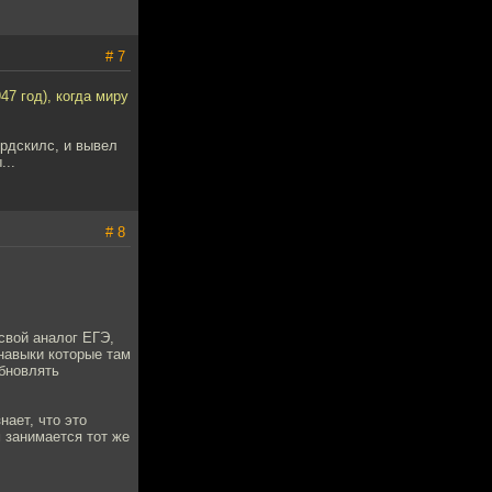
# 7
47 год), когда миру
ордскилс, и вывел
...
# 8
свой аналог ЕГЭ,
 навыки которые там
обновлять
нает, что это
м занимается тот же