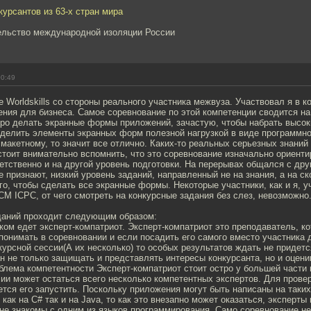
курсантов из 63-х стран мира
ельство международной изоляции России
00:49
ое Worldskills cо стороны реального участника межвуза. Участвовал я в 
ния для бизнеса. Самое соревнование по этой компетенции сводится на
тро делать экранные формы приложений, зачастую, чтобы набрать высок
аделить элементы экранных форм полезной нагрузкой в виде программно
 макетному, то значит все отлично. Каких-то реальных серьезных знаний
стоит внимательно вспомнить, что это соревнование изначально ориент
етственно и на другой уровень подготовки. На перерывах общался с дру
е признают, низкий уровень заданий, направленный не на знания, а на ск
го, чтобы сделать все экранные формы. Некоторые участники, как и я, 
CM ICPC, от чего смотреть на конкурсные задания без слез, невозможно
даний проходит следующим образом:
ом едет эксперт-компатриот. Эксперт-компатриот это преподаватель, к
понимать в соревновании и если посадить его самого вместо участника
курсной сессии(А их несколько) то особых результатов ждать не придетс
н не только защищать и представлять интересы конкурсанта, но и оцени
блема компетентности Эксперт-компатриот стоит остро у большей части в
ии может остаться всего несколько компетентных экспертов. Для прове
тся его запустить. Поскольку приложения могут быть написаны на таких
как на C# так и на Java, то как это внезапно может оказаться, эксперты 
 не знакомы с одним из языков программирования. Само соревнование не