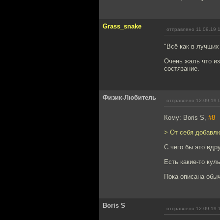
Grass_snake
отправлено 11.09.19 
"Всё как в лучших
Очень жаль что и
состязание.
Физик-Любитель
отправлено 12.09.19 
Кому: Boris S,
#8
> От себя добавлю
С чего бы это вдр
Есть какие-то кул
Пока описана обыч
Boris S
отправлено 12.09.19 