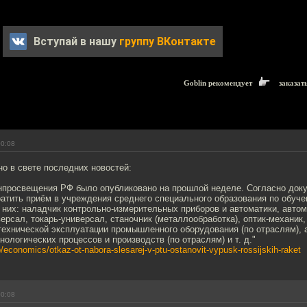
Вступай в нашу
группу ВКонтакте
Goblin рекомендует
заказат
00:08
о в свете последних новостей:
просвещения РФ было опубликовано на прошлой неделе. Согласно доку
ратить приём в учреждения среднего специального образования по обуч
них: наладчик контрольно-измерительных приборов и автоматики, автом
рсал, токарь-универсал, станочник (металлообработка), оптик-механик,
ехнической эксплуатации промышленного оборудования (по отраслям), а
нологических процессов и производств (по отраслям) и т. д."
/economics/otkaz-ot-nabora-slesarej-v-ptu-ostanovit-vypusk-rossijskih-raket
00:08