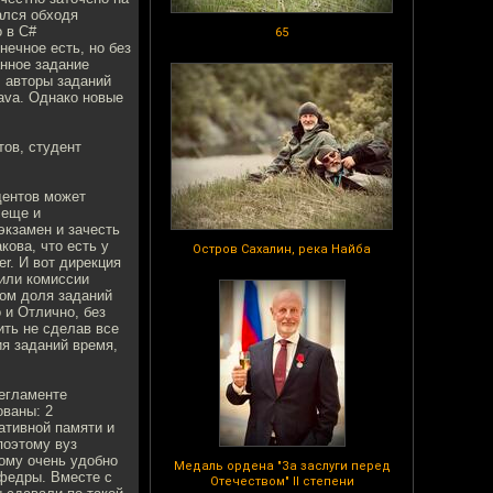
ался обходя
 в C#
65
нечное есть, но без
анное задание
, авторы заданий
ava. Однако новые
тов, студент
дентов может
 еще и
экзамен и зачесть
кова, что есть у
Остров Сахалин, река Найба
r. И вот дирекция
 или комиссии
том доля заданий
 и Отлично, без
ить не сделав все
ия заданий время,
регламенте
ованы: 2
ативной памяти и
поэтому вуз
ому очень удобно
Медаль ордена "За заслуги перед
афедры. Вместе с
Отечеством" II степени