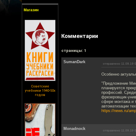
Магазин
Комментарии
cтраницы: 1
SumanDark
отправлено 11.09.19 
Особенно актуальн
"Предложение Мин
Советские
планируется прек
учебники 1940-50х
профессий. Среди 
годов
фрезеровщик-униве
сфере монтажа и т
автоматизации тех
https://news.ru/amp
Monadnock
отправлено 11.09.19 