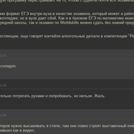
ую программу перестраивают на то, чтобы студенты почти все экзамены
ем формат ЕГЭ внутри вуза в качестве экзамена, который может и рабо
колледже, но в вузе дает сбой. Как и в базовом ЕГЭ по математике мож
редней школы, так и экзамен по Worldskills можно сдать без знаний пре
чатляющие, еще говорят коктейли алкогольные делали в компетенции "Р
11:43
 солидно.
12:55
ельно потрогать руками и попробовать, но нельзя. Жаль.
12:58
еров нужно высаживать в степи, там они ловко строят выставочный ко
авыки как в видео.