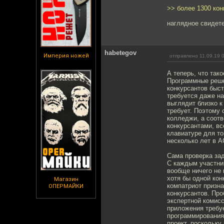
>> более 1300 кон
наглядное свидет
habetegov
Империя ножей
отправлено 11.09.19 
А теперь, что так
Программные реше
конкурсантов быс
требуется даже н
выглядит близко к
требует. Поэтому 
колледжи, а соотв
конкурсантами, вс
клавиатуре для то
несколько лет в A
Сама проверка за
С каждым участник
вообще ничего не 
хотя бы одной кон
Магазин
компатриот призна
ОПЕРМАЙКИ
конкурсантов. Про
экспертной комисс
приложения требуе
программирования 
проект, поскольку