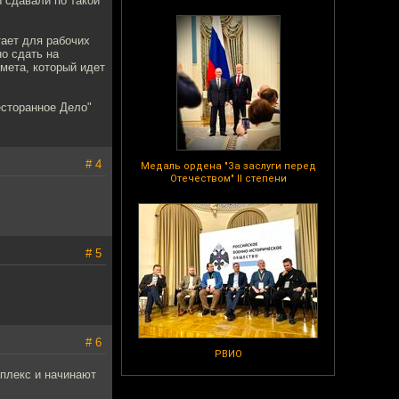
 сдавали по такой
тает для рабочих
но сдать на
дмета, который идет
есторанное Дело"
# 4
Медаль ордена "За заслуги перед
Отечеством" II степени
# 5
# 6
РВИО
мплекс и начинают