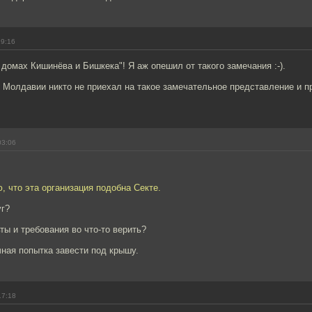
19:16
 домах Кишинёва и Бишкека"! Я аж опешил от такого замечания :-).
з Молдавии никто не приехал на такое замечательное представление и 
03:06
, что эта организация подобна Секте.
уг?
ьты и требования во что-то верить?
ная попытка завести под крышу.
17:18