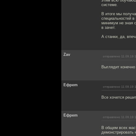
этим всю обучающ
системе.
В итоге мы получа
специальностей в 
минимум не зная с
в зачет.
А станки, да, впе
Zav
отправлено 11.09.19 
Выглядит конечно
Ефреm
отправлено 11.09.19 
Все хочется решит
Ефреm
отправлено 11.09.19 
В общем всех маст
демонстрировать н