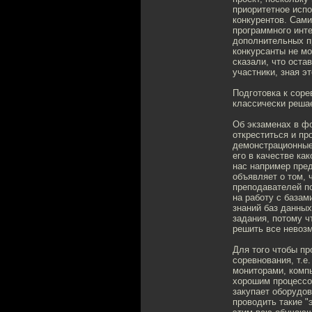
приоритетное исп
конкурентов. Сами
программного инте
дополнительных пр
конкурсанты не мо
сказали, что оста
участники, зная э
Подготовка к соре
классически решае
Об экзаменах в фо
откреститься и п
демонстрационные 
его в качестве ка
нас например пред
объявляет о том, 
преподавателей по
на работу с базам
знаний баз данных
задания, потому ч
решить все невоз
Для того чтобы пр
соревнования, т.е
мониторами, комп
хорошим процессо
закупает оборудо
проводить такие "