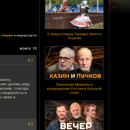
О предстоящем Турнире Святого
ь
лендинг
в megagroup.ru
Георгия
всего: 13
# 1
менту,
ению целому ряду
Признание Меркель и
еханик, слесарь,
возвращение России в большой
 специалисты в
спорт
 также в
# 2