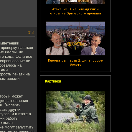
Атака БПЛА на Геленджик и
открытие Ормузского пролива
# 3
компетенции
 проверку навыков
ие баллы, не
го кода. Если все
 соревнование не
Клеопатра, часть 2: финансовое
болото
ировалось на
гими
орость печати на
участвовали
Картинки
.
оторый может
 для выполнения
я. Эксперт-
вать других
узов, и в итоге в
рки работы
 языках
не могут запустить
честно заточено на