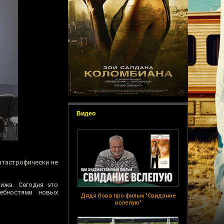
Видео
катастрофически не
ижа. Сегодня это
ебностями новых
Дядя Вова про фильм "Свидание
вслепую"