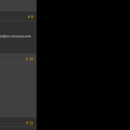
# 9
профессиональное
# 10
# 11