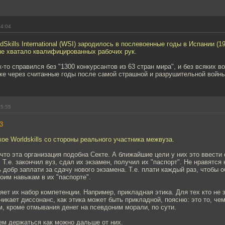
14:04
Skills International (WSI) зародилось в послевоенные годы в Испании (19
не хватало квалифицированных рабочих рук.
-то справился без "1300 конкурсантов из 63 стран мира", и без всяких в
же через считанные годы после самой страшной и разрушительной войны
15:55
3
кое Worldskills cо стороны реального участника межвуза.
что эта организация подобна Секте. А ближайшие цели у них это ввести 
. Т.е. закончил вуз, сдал их экзамен, получил их "паспорт". Не нравятся
 добр заплати за сдачу нового экзамена. Т.е. плати каждый раз, чтобы 
им навыкам в их "паспорте".
ет их набор компетенции. Например, прикладная этика. Для тех кто не з
озникает диссонанс, как этика может быть прикладной, поясню: это то, че
ем, кроме отмывания денег на псевдоним морали, по сути.
ем держаться как можно дальше от них.