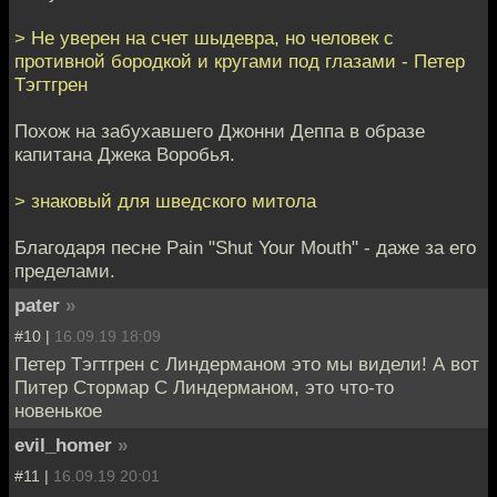
> Не уверен на счет шыдевра, но человек с
противной бородкой и кругами под глазами - Петер
Тэгтгрен
Похож на забухавшего Джонни Деппа в образе
капитана Джека Воробья.
> знаковый для шведского митола
Благодаря песне Pain "Shut Your Mouth" - даже за его
пределами.
pater
»
#10 |
16.09.19 18:09
Петер Тэгтгрен c Линдерманом это мы видели! А вот
Питер Стормар С Линдерманом, это что-то
новенькое
evil_homer
»
#11 |
16.09.19 20:01