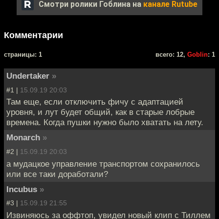
Смотри ролики Гоблина на
канале Rutube
Комментарии
cтраницы: 1
всего: 12,
Goblin
: 1
Undertaker
»
#1 |
15.09.19 20:03
Там еще, если отключить фичу с адаптацией
уровня, и лут будет общий, как в старые лобрые
времена. Когда пушки нужно было хватать на лету.
Monarch
»
#2 |
15.09.19 20:03
а мудацкое управление транспортом сохранилось
или все таки доработали?
Incubus
»
#3 |
15.09.19 21:55
Извиняюсь за оффтоп, увидел новый клип с Тиллем