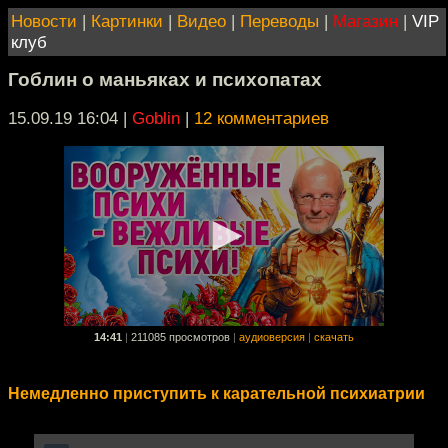
Новости
|
Картинки
|
Видео
|
Переводы
|
Магазин
|
VIP
клуб
Гоблин о маньяках и психопатах
15.09.19 16:04
|
Goblin
|
12 комментариев
14:41
|
211085 просмотров
|
аудиоверсия
|
скачать
Немедленно приступить к карательной психиатрии