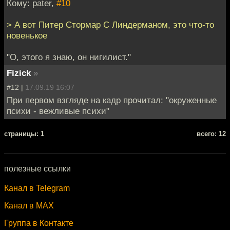
Кому: pater,
#10
> А вот Питер Стормар С Линдерманом, это что-то
новенькое
"О, этого я знаю, он нигилист."
Fizick
»
#12 |
17.09.19 16:07
При первом взгляде на кадр прочитал: "окруженные
психи - вежливые психи"
cтраницы: 1
всего: 12
полезные ссылки
Канал в Telegram
Канал в MAX
Группа в Контакте