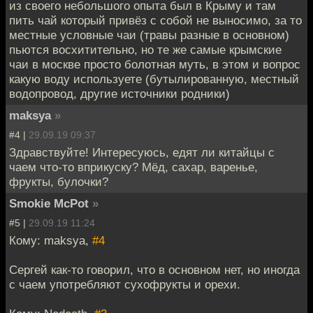
из своего небольшого опыта был в Крыму и там
пить чай который привёз с собой не выносимо, за то
местные условные чаи (травы разные в основном)
пьются восхитительно, но те же самые крымские
чаи в москве просто болотная муть, в этом и вопрос
какую воду используете (бутылированную, местный
водопровод, другие источники родники)
maksya
»
#4 |
29.09.19 09:37
Здравствуйте! Интересуюсь, едят ли китайцы с
чаем что-то вприкуску? Мёд, сахар, варенье,
фрукты, булочки?
Smokie McPot
»
#5 |
29.09.19 11:24
Кому: maksya,
#4
Сергей как-то говорил, что в основном нет, но иногда
с чаем употребляют сухофрукты и орехи.