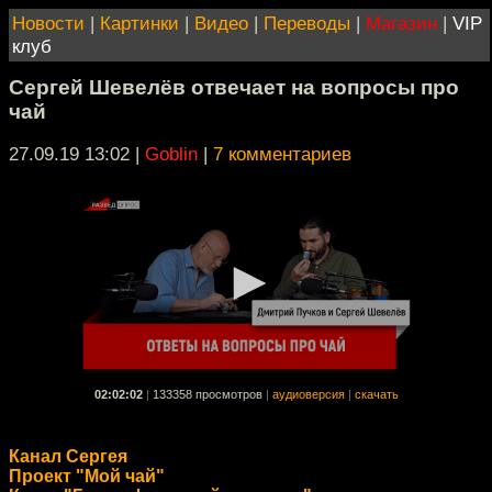
Новости
|
Картинки
|
Видео
|
Переводы
|
Магазин
|
VIP
клуб
Сергей Шевелёв отвечает на вопросы про
чай
27.09.19 13:02
|
Goblin
|
7 комментариев
02:02:02
|
133358 просмотров
|
аудиоверсия
|
скачать
Канал Сергея
Проект "Мой чай"