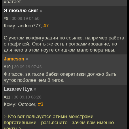
хватает.
Я люблю снег
»
#9 |
30.09.19 04:50
Кому: andron777,
#7
С учетом конфигурации по ссылке, например работа
с графикой. Опять же есть программирование, но
для него в этом ноуте слишком мало оперативы.
Jameson
»
#10 |
30.09.19 07:46
Фигассе, за такие бабки оперативки должно быть
чуток поболее чем 8 гигов.
Lazarev iLya
»
#11 |
30.09.19 08:28
Кому: October,
#3
> Кто вот пользуется этими монстрами
портативными - разъясните - зачем вам именно
ноуты ?