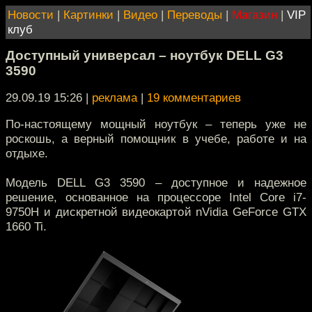
Новости
|
Картинки
|
Видео
|
Переводы
|
Магазин
|
VIP
клуб
Доступный универсал – ноутбук DELL G3
3590
29.09.19 15:26
|
реклама
|
19 комментариев
По-настоящему мощный ноутбук – теперь уже не
роскошь, а верный помощник в учебе, работе и на
отдыхе.
Модель DELL G3 3590 – доступное и надежное
решение, основанное на процессоре Intel Core i7-
9750H и дискретной видеокартой nVidia GeForce GTX
1660 Ti.