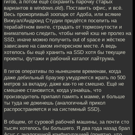
гигов, а потом ещё сохранить парочку старых
вариантов в windows.old). Поставить офис, и всё.
Весь прожорливый зоопарк от Адоба, или всякие
Вижуал/Андроид Студии придётся поселить на
терабайтном винте, страдать от тормознутости и
внимательно следить, чтобы ничей кэш не пролез на
SSD, иначе можно получить out of space и жёсткое
зависание на самом интересном месте. А ведь
хотелось бы ещё хранить на SSD хотя бы текущие
проекты, футажи и рабочий каталог лайтрума.
8 гигов оперативы по нынешним временам, когда
даже дебильный браузер умудряется жрать по 500
метров за вкладку, даже как-то не смешно. Ещё не
смешнее становится, когда узнаёшь, что
производитель припаял память к мамке, и больше
ты туда не докинешь (аналогичный прикол
распространяется и на системный SSD).
В общем, от суровой рабочей машины, за почти сто
тысяч хотелось бы большего. Я два года назад брал
Асус с аналогичной конфигурацией (понятно, что