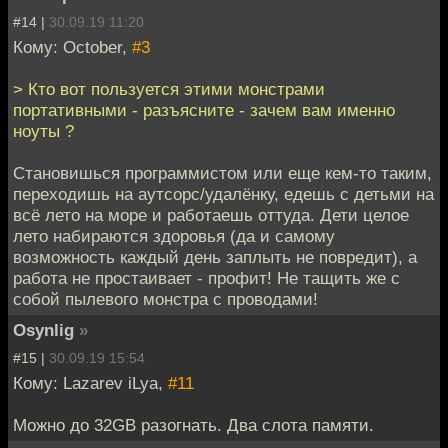
#14 |
30.09.19 11:20
Кому: October,
#3
> Кто вот пользуется этими монстрами
портативными - разъясните - зачем вам именно
ноуты ?
Становишься программистом или еще кем-то таким,
переходишь на аутсорс/удалёнку, едешь с детьми на
всё лето на море и работаешь оттуда. Дети целое
лето набираются здоровья (да и самому
возможность каждый день заплыть не повредит), а
работа не простаивает - профит! Не тащить же с
собой пылевого монстра с проводами!
Osynlig
»
#15 |
30.09.19 15:54
Кому: Lazarev iLya,
#11
Можно до 32GB разогнать. Два слота памяти.