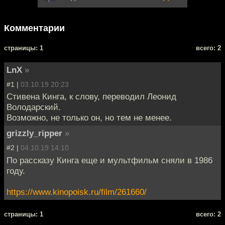
Комментарии
cтраницы: 1
всего: 2
LnX
»
#1 |
03.10.19 20:23
Стивена Кинга, к слову, переводил Леонид
Володарский.
Возможно, не только он, но тем не менее.
grizzly_ripper
»
#2 |
04.10.19 14:10
По рассказу Кинга еще и мультфильм сняли в 1986
году.
https://www.kinopoisk.ru/film/261660/
cтраницы: 1
всего: 2