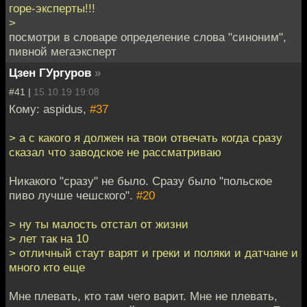
горе-эксперты!!!
>
посмотри в словаре определение слова "синоним",
пивной мегаэксперт
Цзен ГУргуров
»
#41 |
15.10.19 19:08
Кому: aspidus,
#37
> а с какого я должен на твои отвечать когда сразу
сказал что заводское не рассматриваю
Никакого "сразу" не было. Сразу было "польское
пиво лучше чешского".
#20
> ну ты малость отстал от жизни
> лет так на 10
> отличный стаут варят и греки и поляки и датчане и
много кто еще
Мне плевать, кто там чего варит. Мне не плевать,