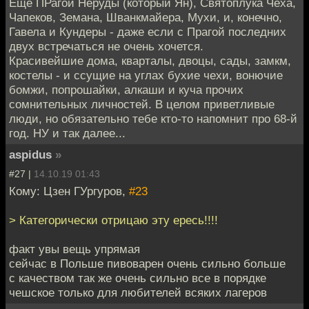
Еще ПРагой Неруды (который Ян), Святоплука Чеха,
Чапеков, Земана, Шванкмайера, Мухи, и, конечно,
Гавела и Кундеры - даже если с Прагой последних
двух встречаться не очень хочется.
Красивейшие дома, кварталы, двоцы, сады, замкм,
костелы - и ссущие на углах бухие чехи, вонючие
бомжи, попрошайки, алкаши и куча прочих
сомнительных личностей. В целом приветливые
люди, но обязательно тебе кто-то напомнит про 68-й
год. НУ и так далее...
aspidus
»
#27 |
14.10.19 01:43
Кому: Цзен ГУргуров,
#23
> Категорически отрицаю эту ересь!!!!
факт увы вещь упрямая
сейчас в Польше пивоварен очень сильно больше
с качеством так же очень сильно все в порядке
чешское только для любителей всяких лагеров