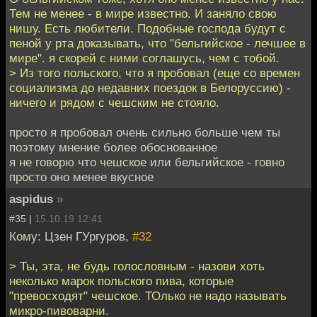
Тем не менее - в мире известно. И заняло свою
нишу. Есть любители. Подобные господа будут с
пеной у рта доказывать, что "бельгийское - лечшее в
мире". я скорей с ними соглашусь, чем с тобой.
> Из того польского, что я пробовал (еще со времен
социализма до недавних поездок в Белоруссию) -
ничего и рядом с чешским не стояло.
просто я пробовал очень сильно больше чем ты
поэтому мнение более обоснованное
я не говорю что чешское или бельгийское - говно
просто оно менее вкусное
aspidus
»
#35 |
15.10.19 12:41
Кому: Цзен ГУргуров,
#32
> Ты, эта, не будь голословным - назови хоть
неколько марок польского пива, которые
"превосходят" чешское. ТОлько не надо называть
микро-пивоварни.