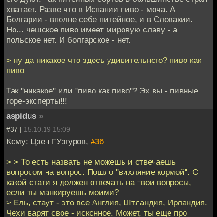
хватает. Разве что в Испании пиво - моча. А
Болгарии - вполне себе питейное, и в Словакии.
Но... чешское пиво имеет мировую славу - а
польское нет. И болгарское - нет.
> ну да никакое что здесь удивительного? пиво как
пиво
Так "никакое" или "пиво как пиво"? Эх вы - пивные
горе-эксперты!!!
aspidus
»
#37 |
15.10.19 15:09
Кому: Цзен ГУргуров,
#36
> > То есть назвать не можешь и отвечаешь
вопросом на вопрос. Пошло "вихляние кормой". С
какой стати я должен отвечать на твои вопросы,
если ты манкируешь моими?
> Ель, стаут - это все Англия, Штландия, Ирландия.
Чехи варят свое - исконное. Может, ты еще про