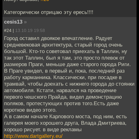
Категорически отрицаю эту ересь!!!!
cesis13
»
#24 |
13.10.19 19:58
Город оставил двоякое впечатление. Радует
средневековая архитектура, старый город очень
большой. Кто-то советовал приехать в Таллин, ну
так этот Таллин, был я там, это просто плевок от
размеров Праги, меньше даже старого города Риги.
В Праге увидел, в первый и, пока, последний раз
работу карманника. Классически, при посадке в
трамвай, чтобы доехать с нижнего города до стоянки
автомобиля. Кстати, нарвался на проведение
первого чешского Прайда, видел демонстрацию
поляков, протестующих против того.Есть даже
короткое видео этого.
А в самом начале Карлового моста, под ним, есть
галерея моего хорошего друга, Влада Дмитриева,
хорошо рисует. в виде рекламы
http://www.dartgallery.eu/