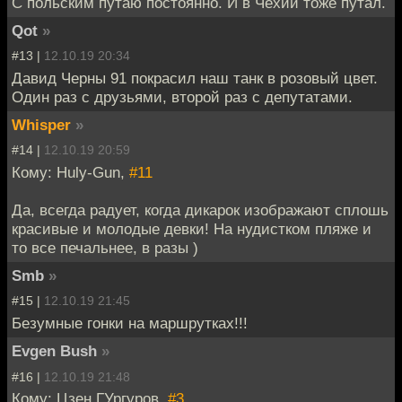
C польским путаю постоянно. И в Чехии тоже путал.
Qot
»
#13 |
12.10.19 20:34
Давид Черны 91 покрасил наш танк в розовый цвет.
Один раз с друзьями, второй раз с депутатами.
Whisper
»
#14 |
12.10.19 20:59
Кому: Huly-Gun,
#11
Да, всегда радует, когда дикарок изображают сплошь
красивые и молодые девки! На нудистком пляже и
то все печальнее, в разы )
Smb
»
#15 |
12.10.19 21:45
Безумные гонки на маршрутках!!!
Evgen Bush
»
#16 |
12.10.19 21:48
Кому: Цзен ГУргуров,
#3