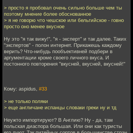
> просто я пробовал очень сильно больше чем ты
поэтому мнение более обоснованное
> я не говорю что чешское или бельгийское - говно
просто оно менее вкусное
Ну это "я так вижу!", "я - эксперт" и так далее. Таких
"экспертов" - полон интернет. Прикажешь каждому
верить? Что-нибудь пообъективней подбери в
аргументации кроме своего личного вкуса. И
постонного повторения "вкусней, вкусней, вкусней!"
Кому: aspidus,
#33
> не только поляки
> еще англичане испанцы словаки греки ну и тд
Неужто импортируют? В Англию? Ну - да, там
польская диаспора большая. Или они как туристы
его дуют. Так питейных сортов в большинстве стран