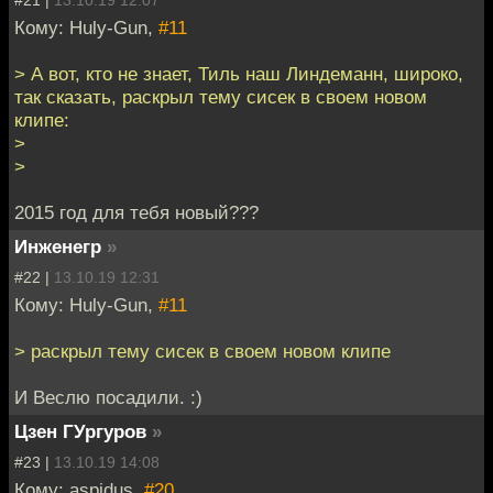
Кому: Huly-Gun,
#11
> А вот, кто не знает, Тиль наш Линдеманн, широко,
так сказать, раскрыл тему сисек в своем новом
клипе:
>
>
2015 год для тебя новый???
Инженегр
»
#22 |
13.10.19 12:31
Кому: Huly-Gun,
#11
> раскрыл тему сисек в своем новом клипе
И Веслю посадили. :)
Цзен ГУргуров
»
#23 |
13.10.19 14:08
Кому: aspidus,
#20