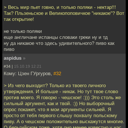
> Весь мир пьет говно, и только поляки - нектар!!!
Так? Пльзеньское и Великопоповичкое "никакое"? Вот
так открытие!
не только поляки
еще англичане испанцы словаки греки ну и тд
ну да никакое что здесь удивительного? пиво как
пиво
aspidus
»
#34 |
15.10.19 12:21
Кому: Цзен ГУргуров,
#32
> Из чего выходит? Только из твоего личного
утверждения. И больше - никак. Но тут твое слово
против моего. Я говорю - чешское! :))) Это столь же
сильный аргумент, как и твой. :)) Но выборочный
опрос покажет, что я мои аргументы сильней. Я
просто от тебя первого слышу похвалу польскому
пиву. А о чешском положительно выскажутся многие.
О бельгийском тоже, хотя оно менее известно у нас.