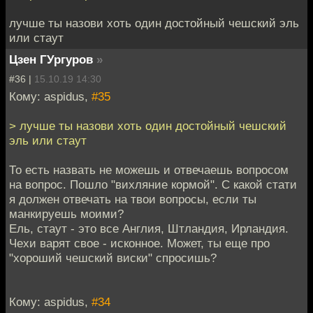
лучше ты назови хоть один достойный чешский эль
или стаут
Цзен ГУргуров
»
#36 |
15.10.19 14:30
Кому: aspidus,
#35
> лучше ты назови хоть один достойный чешский
эль или стаут
То есть назвать не можешь и отвечаешь вопросом
на вопрос. Пошло "вихляние кормой". С какой стати
я должен отвечать на твои вопросы, если ты
манкируешь моими?
Ель, стаут - это все Англия, Штландия, Ирландия.
Чехи варят свое - исконное. Может, ты еще про
"хороший чешский виски" спросишь?
Кому: aspidus,
#34