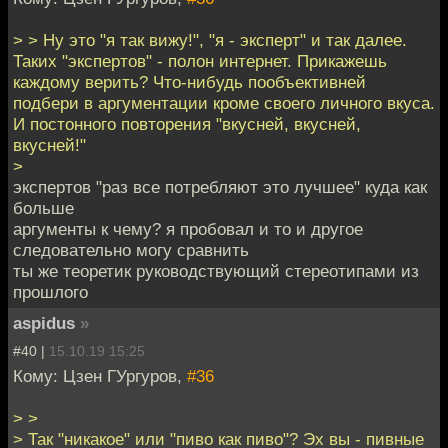
> > Ну это "я так вижу!", "я - эксперт" и так далее.
Таких "экспертов" - полон интернет. Прикажешь
каждому верить? Что-нибудь пообъективней
подбери в аргументации кроме своего личного вкуса.
И постонного повторения "вкусней, вкусней,
вкусней!"
>
экспертов "раз все потребляют это лучшее" куда как
больше
аргументы к чему? я пробовал и то и другое
следовательно могу сравнить
ты же теоретик руководствующий стереотипами из
прошлого
aspidus
»
#40 |
15.10.19 15:25
Кому: Цзен ГУргуров,
#36
> >
> Так "никакое" или "пиво как пиво"? Эх вы - пивные