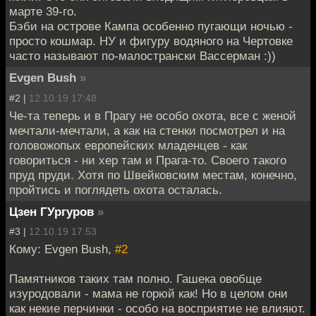
марте 39-го.
Бэби на острове Кампа особенно пугающи ночью -
просто кошмар. НУ и фигуру водяного на Чертовке
часто называют по-малострански Вассерман :))
Evgen Bush
»
#2 |
12.10.19 17:48
Че-та теперь и в Прагу не особо охота, все с женой
мечтали-мечтали, а как на стенки посмотрел и на
головожопых европейских младенцев - как
говориться - ни хер там и Прага-то. Своего такого
пруд пруди. Хотя по Швейковским местам, конечно,
пройтись и поглядеть охота осталась.
Цзен ГУргуров
»
#3 |
12.10.19 17:53
Кому: Evgen Bush,
#2
Памятников таких там полно. Гашека овобще
изуродовали - мама не горюй как! Но в целом они
как некие перчинки - особо на восприятие не влияют.