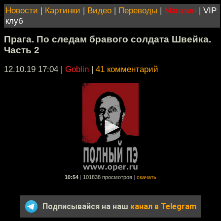
Новости
|
Картинки
|
Видео
|
Переводы
|
Магазин
|
VIP
клуб
Прага. По следам бравого солдата Швейка.
Часть 2
12.10.19 17:04
|
Goblin
|
41 комментарий
10:54
|
101838 просмотров
|
скачать
Подписывайся на наш
канал в Telegram