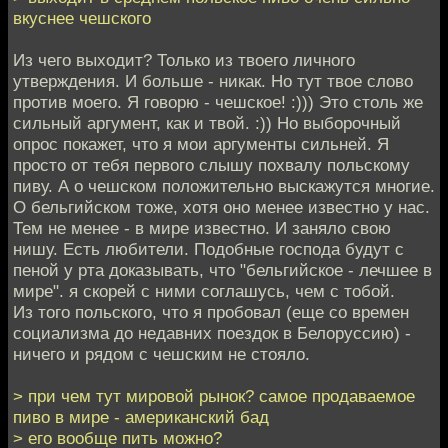
вкуснее чешского
Из чего выходит? Только из твоего личного
утверждения. И больше - никак. Но тут твое слово
против моего. Я говорю - чешское! :))) Это столь же
сильный аргумент, как и твой. :)) Но выборочный
опрос покажет, что я мои аргументы сильней. Я
просто от тебя первого слышу похвалу польскому
пиву. А о чешском положительно выскажутся многие.
О бельгийском тоже, хотя оно менее известно у нас.
Тем не менее - в мире известно. И заняло свою
нишу. Есть любители. Подобные господа будут с
пеной у рта доказывать, что "бельгийское - лечшее в
мире". я скорей с ними соглашусь, чем с тобой.
Из того польского, что я пробовал (еще со времен
социализма до недавних поездок в Белоруссию) -
ничего и рядом с чешским не стояло.
> при чем тут мировой рынок? самое продаваемое
пиво в мире - американский бад
> его вообще пить можно?