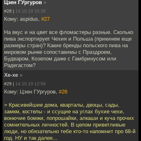
Цзен ГУргуров
»
#28 |
14.10.19 10:39
Кому: aspidus,
#27
На вкус и на цвет все фломастеры разные. Сколько
пива экспортирует Чехия и Польша (прикинем еще
размеры стран)? Какие бренды польского пива на
мировом рынке сопоставимы с Праздроем,
Будваром, Козелом даже с Гамбринусом или
Радегастом?
Хе-хе
»
#29 |
14.10.19 12:58
Кому: Цзен ГУргуров,
#26
> Красивейшие дома, кварталы, двоцы, сады,
замкм, костелы - и ссущие на углах бухие чехи,
вонючие бомжи, попрошайки, алкаши и куча прочих
сомнительных личностей. В целом приветливые
люди, но обязательно тебе кто-то напомнит про 68-й
год. НУ и так далее...