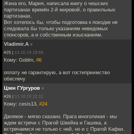
Жена его, Мария, написала книгу о чешских
партизанах времён 2-й мировой, о правильных
партизанах.
Вот хотелось бы, чтобы подготовка к поездке не
следовала бы только указаниям неведомых
спонсоров, а и собственным изысканиям.
Vladimir.A
»
#25 |
13.10.19 19:58
Кому: Goblin,
#6
оплату не гарантирую, а вот гостеприимство
обеспечу
Цзен ГУргуров
»
#26 |
13.10.19 22:11
Кому: cesis13,
#24
Двоякое - мягко сказано. Прага многоликая - мы
ждем встречи с Прагой Швейка и Гашека, а
встречаемся не только с ней, но и с Прагой Кафки.