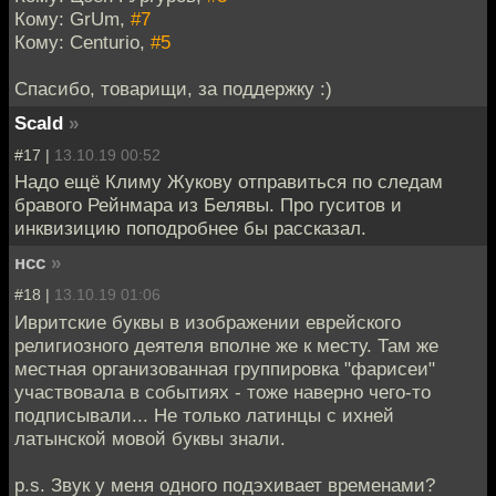
Кому: GrUm,
#7
Кому: Centurio,
#5
Спасибо, товарищи, за поддержку :)
Scald
»
#17 |
13.10.19 00:52
Надо ещё Климу Жукову отправиться по следам
бравого Рейнмара из Белявы. Про гуситов и
инквизицию поподробнее бы рассказал.
нсс
»
#18 |
13.10.19 01:06
Ивритские буквы в изображении еврейского
религиозного деятеля вполне же к месту. Там же
местная организованная группировка "фарисеи"
участвовала в событиях - тоже наверно чего-то
подписывали... Не только латинцы с ихней
латынской мовой буквы знали.
p.s. Звук у меня одного подэхивает временами?