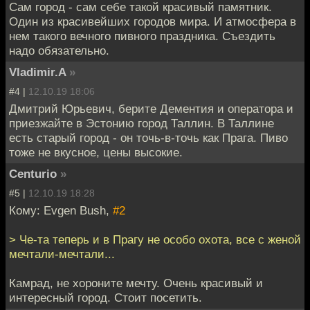
Сам город - сам себе такой красивый памятник.
Один из красивейших городов мира. И атмосфера в
нем такого вечного пивного праздника. Съездить
надо обязательно.
Vladimir.A
»
#4 |
12.10.19 18:06
Дмитрий Юрьевич, берите Дементия и оператора и
приезжайте в Эстонию город Таллин. В Таллине
есть старый город - он точь-в-точь как Прага. Пиво
тоже не вкусное, цены высокие.
Centurio
»
#5 |
12.10.19 18:28
Кому: Evgen Bush,
#2
> Че-та теперь и в Прагу не особо охота, все с женой
мечтали-мечтали...
Камрад, не хороните мечту. Очень красивый и
интересный город. Стоит посетить.