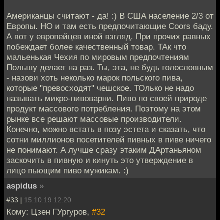
Американцы считают - да! :) В США население 2/3 от
Европы. НО и там есть предпочитающие Coors баду.
А вот у европейцев иной взгляд. При прочих равных
побеждает более качественный товар. ТАк что
мальенькая Чехия по мировым предпочтениям
Польшу делает на раз. Ты, эта, не будь голословным
- назови хоть неколько марок польского пива,
которые "превосходят" чешское. ТОлько не надо
называть микро-пивоварни. Пиво по своей природе
продукт массового потребления. Поэтому на этом
рынке все решают массовые производители.
Конечно, можно встать в позу эстета и сказать, что
сотни миллионов посетителей пивных в пиве ничего
не понимают. А лучше сразу этаким ДАртаньяном
заскочить в пивную и кинуть это утверждение в
лицо пьющим пиво мужикам. :)
aspidus
»
#33 |
15.10.19 12:20
Кому: Цзен ГУргуров,
#32