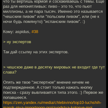
что ты вертишь кормой и соскакиваешь с темы. Еще
раз для непонятливых: пиво - это то, что пьют
миллионы, а не пара тысяч. Именно это называется
"чешским пивом" или "польским пивом", или (не к
ночи будь помянуто) "испанским пивом". :)
Кому: aspidus,
#38
> ну экспертов
Так дай ссылку на этих экспертов.
> чешское даже в десятку мировых не входит где тут
слава?
Опять же твое "экспертное" мнение ничем не
подтвержденное. А стоит только нажать кнопку
поиска - сразу вывливается типа этого. :) Первое же
попавшееся.
https://zen.yandex.ru/media/chlebivino/top10-luchshih-
marok-piva-importnogo-proizvodstva-kotorye-moj...