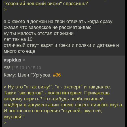
"хороший чешский виски" спросишь?
>
а с какого я должен на твои отвечать когда сразу
сказал что заводское не рассматриваю
ну ты малость отстал от жизни
лет так на 10
отличный стаут варят и греки и поляки и датчане и
много кто еще
aspidus
»
#38 |
15.10.19 15:13
Кому: Цзен ГУргуров,
#36
> Ну это "я так вижу!", "я - эксперт" и так далее.
Таких "экспертов" - полон интернет. Прикажешь
каждому верить? Что-нибудь пообъективней
подбери в аргументации кроме своего личного вкуса.
И постонного повторения "вкусней, вкусней,
вкусней!"
>