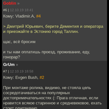
Goblin
»
#6 |
12.10.19 18:41
Кому: Vladimir.A,
#4
> Дмитрий Юрьевич, берите Дементия и оператора
и приезжайте в Эстонию город Таллин.
щас, всё бросим
и ты нам оплатишь проезд, проживание, еду,
гонорар?
GrUm
»
#7 |
12.10.19 18:58
Кому: Evgen Bush,
#2
При монтаже ролика, видимо, не стояла цель
сосредотачиваться на популярных
достопримечательностях (: Прага отличная, если
нравится всякое старинное и средневековое, ехать
стоит однозначно.