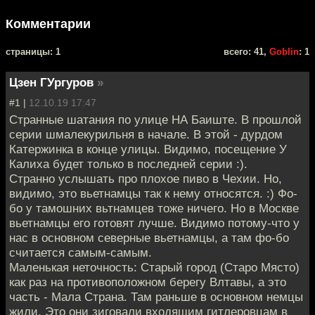
Комментарии
cтраницы: 1
всего: 41,
Goblin
: 1
Цзен ГУргуров
»
#1 |
12.10.19 17:47
Странные шатания по улице НА Баиште. В прошлой
серии шмалекурильня в начале. В этой - дурдом
Катержинка в конце улицы. Видимо, посещение У
Калиха будет только в последней серии :).
Странно услышать про плохое пиво в Чехии. Но,
видимо, это вьетнамцы так к нему относятся. :) Фо-
бо у тамошних вьтнамцев тоже ничего. Но в Москве
вьетнамцы его готовят лучше. Видимо потому-что у
нас в основном северные вьетнамцы, а там фо-бо
считается самым-самым.
Маленькая неточность: Старый город (Старо Място)
как раз на противоположном берегу Влтавы, а это
часть - Мала Страна. Там раньше в основном немцы
жили. Это они зиговали входящим гитлеровцам в