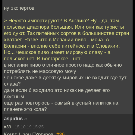
ну экспертов
> Неужто импортируют? В Англию? Ну - да, там
польская диаспора большая. Или они как туристы
его дуют. Так питейных сортов в большинстве стран
хватает. Разве что в Испании пиво - моча. А
Болгарии - вполне себе питейное, и в Словакии.
Но... чешское пиво имеет мировую славу - а
польское нет. И болгарское - нет.
в испании пиво отличное просто надо как обычно
потреблять не массовую мочу
чешское даже в десятку мировых не входит где тут
слава?
да и если б входило это никак не делает его
вкусным
еще раз повторюсь - самый вкусный напиток на
планете это кола?
aspidus
»
#39 |
15.10.19 15:25
Кому: Цзен ГУргуров,
#36