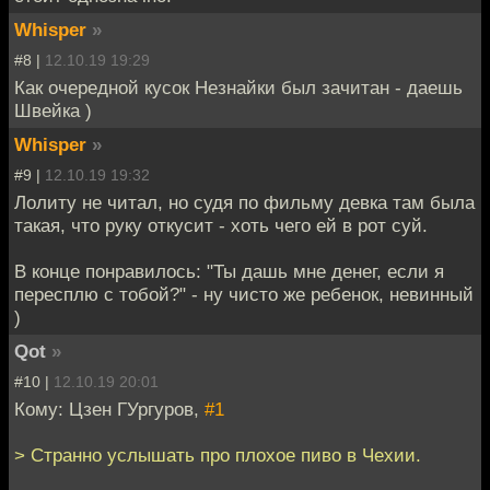
Whisper
»
#8 |
12.10.19 19:29
Как очередной кусок Незнайки был зачитан - даешь
Швейка )
Whisper
»
#9 |
12.10.19 19:32
Лолиту не читал, но судя по фильму девка там была
такая, что руку откусит - хоть чего ей в рот суй.
В конце понравилось: "Ты дашь мне денег, если я
пересплю с тобой?" - ну чисто же ребенок, невинный
)
Qot
»
#10 |
12.10.19 20:01
Кому: Цзен ГУргуров,
#1
> Странно услышать про плохое пиво в Чехии.