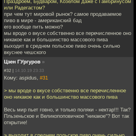
Праздроем, Будваром, Козелом даже с Гамбринусом
или Радегастом?
при чем тут мировой рынок? самое продаваемое
пиво в мире - американский бад
его вообще пить можно?
мы вроде о вкусе собственно все перечисленное оно
никакое как и большинство массового пива
выходит в среднем польское пиво очень сильно
вкуснее чешского
Цзен ГУргуров
»
#32 |
14.10.19 23:33
Кому: aspidus,
#31
> мы вроде о вкусе собственно все перечисленное
оно никакое как и большинство массового пива
Весь мир пьет говно, и только поляки - нектар!!! Так?
Пльзеньское и Великопоповичкое "никакое"? Вот так
открытие!
> выходит в среднем польское пиво очень сильно