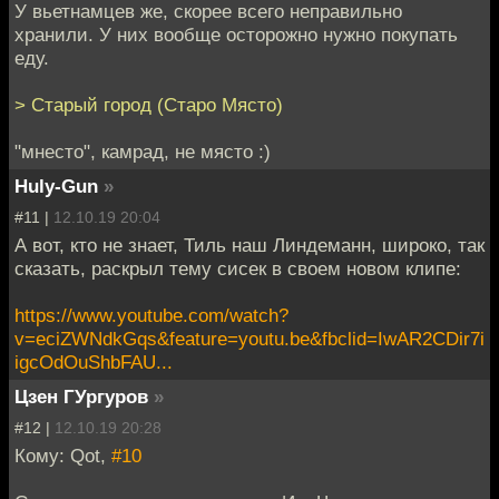
У вьетнамцев же, скорее всего неправильно
хранили. У них вообще осторожно нужно покупать
еду.
> Старый город (Старо Място)
"мнесто", камрад, не място :)
Huly-Gun
»
#11 |
12.10.19 20:04
А вот, кто не знает, Тиль наш Линдеманн, широко, так
сказать, раскрыл тему сисек в своем новом клипе:
https://www.youtube.com/watch?
v=eciZWNdkGqs&feature=youtu.be&fbclid=IwAR2CDir7i
igcOdOuShbFAU...
Цзен ГУргуров
»
#12 |
12.10.19 20:28
Кому: Qot,
#10