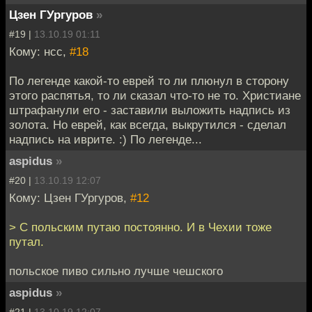
Цзен ГУргуров
»
#19 |
13.10.19 01:11
Кому: нсс,
#18
По легенде какой-то еврей то ли плюнул в сторонy
этого распятья, то ли сказал что-то не то. Христиане
штрафанули его - заставили выложить надпись из
золота. Но еврей, как всегда, выкрутился - сделал
надпись на иврите. :) По легенде...
aspidus
»
#20 |
13.10.19 12:07
Кому: Цзен ГУргуров,
#12
> C польским путаю постоянно. И в Чехии тоже
путал.
польское пиво сильно лучше чешского
aspidus
»
#21 |
13.10.19 12:07