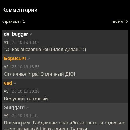
Комментарии
cтраницы: 1
всего: 5
de_bugger
»
#1 |
25.10.19 18:02
"О, как внезапно кончился диван!" :)
Борисыч
»
#2 |
25.10.19 18:58
Отличная игра! Отличный ДЮ!
vad
»
#3 |
26.10.19 20:10
Ведущий толковый.
Sluggard
»
#4 |
28.10.19 14:03
Посмотрим. Гайдзинам спасибо за гостя, и отдельно
— за нативный Linux-клиент Тундры.