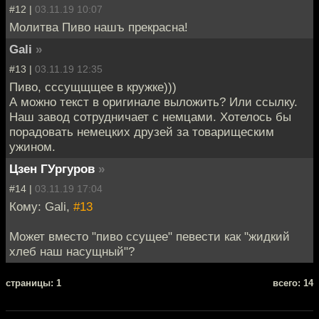
#12 |
03.11.19 10:07
Молитва Пиво нашъ прекрасна!
Gali
»
#13 |
03.11.19 12:35
Пиво, сссущщщее в кружке)))
А можно текст в оригинале выложить? Или ссылку.
Наш завод сотрудничает с немцами. Хотелось бы
порадовать немецких друзей за товарищеским
ужином.
Цзен ГУргуров
»
#14 |
03.11.19 17:04
Кому: Gali,
#13
Может вместо "пиво ссущее" певести как "жидкий
хлеб наш насущный"?
cтраницы: 1
всего: 14