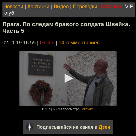
Новости
|
Картинки
|
Видео
|
Переводы
|
Магазин
|
VIP
клуб
Прага. По следам бравого солдата Швейка.
Часть 5
02.11.19 16:55
|
Goblin
|
14 комментариев
15:07
|
63393 просмотра
|
скачать
Подписывайся на канал в
Дзен