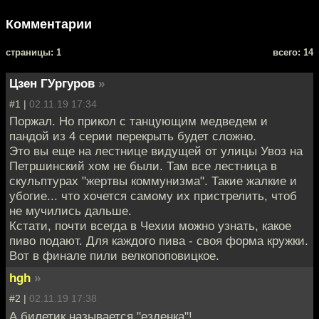
Комментарии
cтраницы: 1
всего: 14
Цзен ГУргуров
»
#1 |
02.11.19 17:34
Поржал. Но прикол с танцующим медведем и
пандой из 4 серии перекрыть будет сложно.
Это вы еще на лестнице видущей от улицы Увоз на
Петршинский хом не были. Там все лестница в
скульптурах "жертвы коммунизма". Такие жалкие и
убогие... что хочется самому их пристрелить, чтоб
не мучились дальше.
Кстати, почти всегда в Чехии можно узнать, какое
пиво подают. Для каждого пива - своя форма кружки.
Вот в финале пили велкопоповицкое.
hgh
»
#2 |
02.11.19 17:38
А билетик называется "езденка"!