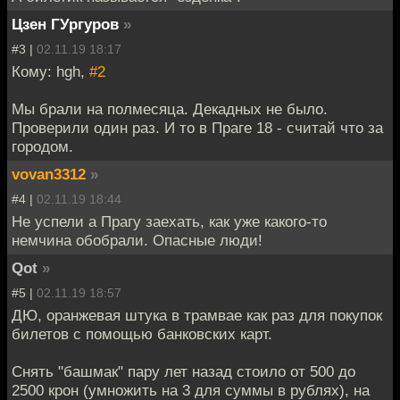
Цзен ГУргуров
»
#3 |
02.11.19 18:17
Кому: hgh,
#2
Мы брали на полмесяца. Декадных не было.
Проверили один раз. И то в Праге 18 - считай что за
городом.
vovan3312
»
#4 |
02.11.19 18:44
Не успели а Прагу заехать, как уже какого-то
немчина обобрали. Опасные люди!
Qot
»
#5 |
02.11.19 18:57
ДЮ, оранжевая штука в трамвае как раз для покупок
билетов с помощью банковских карт.
Снять "башмак" пару лет назад стоило от 500 до
2500 крон (умножить на 3 для суммы в рублях), на