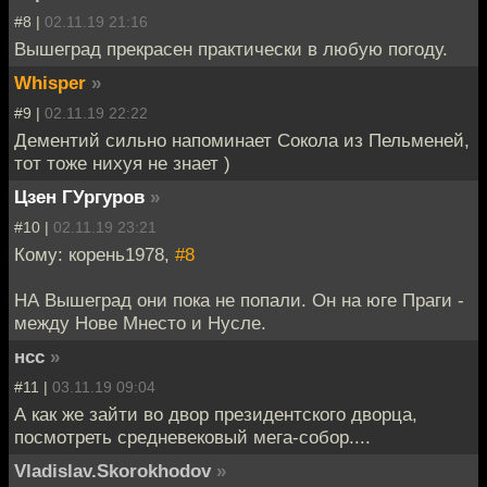
#8 |
02.11.19 21:16
Вышеград прекрасен практически в любую погоду.
Whisper
»
#9 |
02.11.19 22:22
Дементий сильно напоминает Сокола из Пельменей,
тот тоже нихуя не знает )
Цзен ГУргуров
»
#10 |
02.11.19 23:21
Кому: корень1978,
#8
НА Вышеград они пока не попали. Он на юге Праги -
между Нове Мнесто и Нусле.
нсс
»
#11 |
03.11.19 09:04
А как же зайти во двор президентского дворца,
посмотреть средневековый мега-собор....
Vladislav.Skorokhodov
»