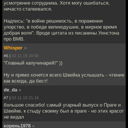
усмотрение сотрудника. Хотя могу ошибаться,
нечасто сталкивался.
Надпись: "в войне решимость, в поражении
упорство, в победе великодушие, в мирное время
добрая воля". Вроде цитата из писанины Уинстона
про ВМВ.
Whisper
»
#6 |
02.11.19 20:55
"Главный капучинарий!" ))
Ну и прямо хочется всего Швейка услышать - чтение
как всегда, да бест!
de_da
»
#7 |
02.11.19 21:16
большое спасибо! самый угарный выпуск о Праге и
Швейке. к стыду своему был в праге - но этих красот
не видал
корень1978
»