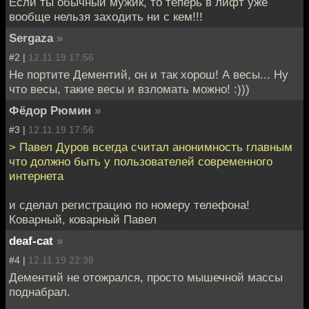
Если ты обычный мужик, то теперь в лифт уже
вообще нельзя заходить ни с кем!!!
Sergaza
»
#2 |
12.11.19 17:56
Не портите Дементий, он и так хорош! А весы... Ну
что весы, такие весы и взломать можно! :)))
Фёдор Рюмин
»
#3 |
12.11.19 17:56
> Павел Дуров всегда считал анонимность главным
что должно быть у пользователей современного
интернета
и сделал регистрацию по номеру телефона!
Коварный, коварный Павел
deaf-cat
»
#4 |
12.11.19 22:38
Дементий не отожрался, просто мышечной массы
поднабрал.