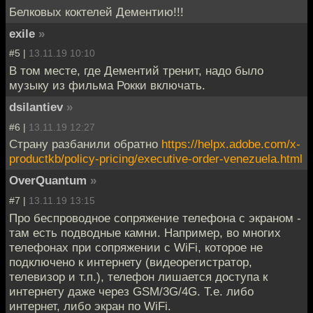
Белковых коктелей Дементию!!!
exile
»
#5 |
13.11.19 10:10
В том месте, где Дементий тренит, надо было
музыку из фильма Рокки включать.
dsilantiev
»
#6 |
13.11.19 12:27
Страну разбанили обратно
https://helpx.adobe.com/x-
productkb/policy-pricing/executive-order-venezuela.html
OverQuantum
»
#7 |
13.11.19 13:15
Про беспроводное сопряжение телефона с экраном -
там есть подводные камни. Например, во многих
телефонах при сопряжении с WiFi, которое не
подключено к интернету (видеорегистратор,
телевизор и т.п.), телефон лишается доступа к
интернету даже через GSM/3G/4G. Т.е. либо
интернет, либо экран по WiFi.