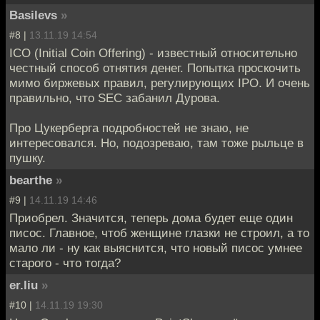
Basilevs
»
#8 |
13.11.19 14:54
ICO (Initial Coin Offering) - известный относительно
честный способ отнятия денег. Попытка проскочить
мимо биржевых правил, регулирующих IPO. И очень
правильно, что SEC забанил Дурова.
Про Цукерберга подробностей не знаю, не
интересовался. Но, подозреваю, там тоже рыльце в
пушку.
bearthe
»
#9 |
14.11.19 14:46
Приобрел. Значится, теперь дома будет еще один
писос. Главное, чтоб женщине глазки не строил, а то
мало ли - ну как выяснится, что новый писос умнее
старого - что тогда?
er.liu
»
#10 |
14.11.19 19:30