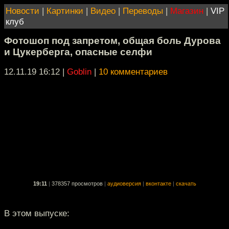
Новости
|
Картинки
|
Видео
|
Переводы
|
Магазин
|
VIP
клуб
Фотошоп под запретом, общая боль Дурова
и Цукерберга, опасные селфи
12.11.19 16:12
|
Goblin
|
10 комментариев
19:11
|
378357 просмотров
|
аудиоверсия
|
вконтакте
|
скачать
В этом выпуске: