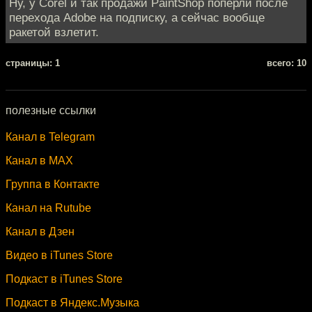
Ну, у Corel и так продажи PaintShop попёрли после
перехода Adobe на подписку, а сейчас вообще
ракетой взлетит.
cтраницы: 1
всего: 10
полезные ссылки
Канал в Telegram
Канал в MAX
Группа в Контакте
Канал на Rutube
Канал в Дзен
Видео в iTunes Store
Подкаст в iTunes Store
Подкаст в Яндекс.Музыка