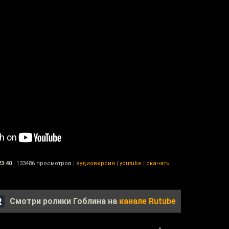
23:40
|
133486 просмотров
|
аудиоверсия
|
youtube
|
скачать
Смотри ролики Гоблина на
канале Rutube