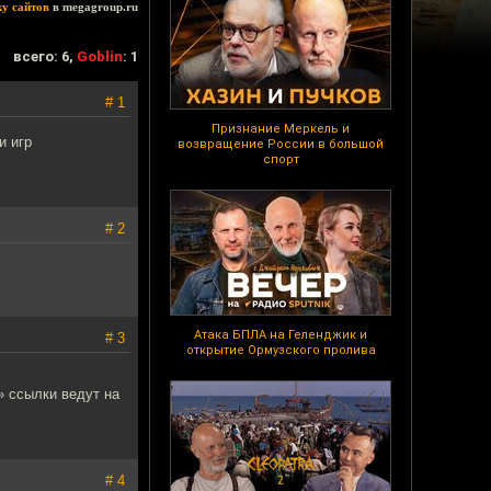
ку сайтов
в megagroup.ru
всего: 6,
Goblin
: 1
# 1
Признание Меркель и
и игр
возвращение России в большой
спорт
# 2
Атака БПЛА на Геленджик и
# 3
открытие Ормузского пролива
» ссылки ведут на
# 4