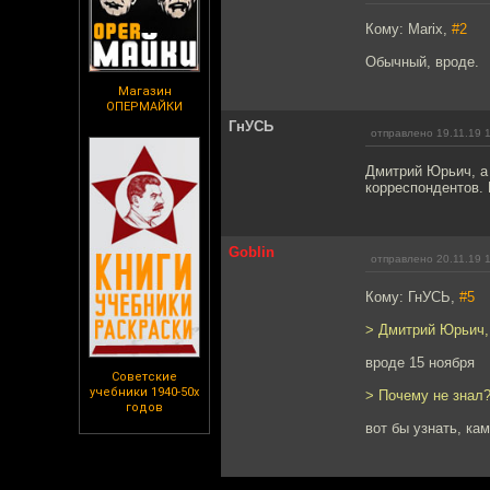
Кому: Marix,
#2
Обычный, вроде.
Магазин
ОПЕРМАЙКИ
ГнУСЬ
отправлено 19.11.19 
Дмитрий Юрьич, а 
корреспондентов. 
Goblin
отправлено 20.11.19 
Кому: ГнУСЬ,
#5
> Дмитрий Юрьич, 
вроде 15 ноября
Советские
учебники 1940-50х
> Почему не знал
годов
вот бы узнать, ка