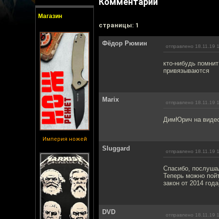
Комментарии
Магазин
cтраницы: 1
Фёдор Рюмин
отправлено 18.11.19 
кто-нибудь помнит
привязываются
Marix
отправлено 18.11.19 
ДимЮрич на видео
Империя ножей
Sluggard
отправлено 18.11.19 
Спасибо, послушал
Теперь можно пойт
закон от 2014 года
DVD
отправлено 18.11.19 