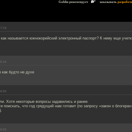
Goblin рекомендует
заказывать
разработ
17:19
 как называется южнокорейский электронный паспорт? К нему еще учетк
18:24
 как будто не духе
19:50
и. Хотя некоторые вопросы задавились и ранее.
и поискать, что год грядущий нам готовит (по запросу «закон о блогерах
).
19:50