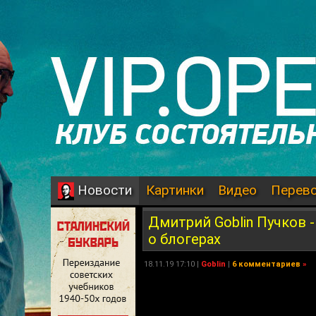
Картинки
Видео
Перев
Новости
Дмитрий Goblin Пучков 
о блогерах
18.11.19 17:10 |
Goblin
|
6 комментариев
»