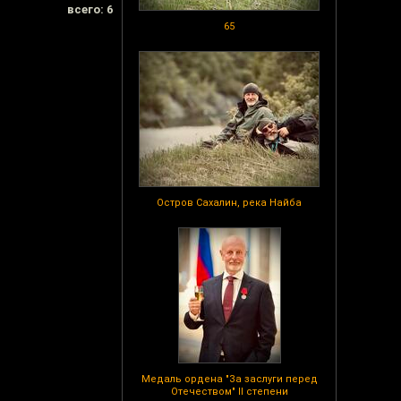
всего: 6
65
Остров Сахалин, река Найба
Медаль ордена "За заслуги перед
Отечеством" II степени