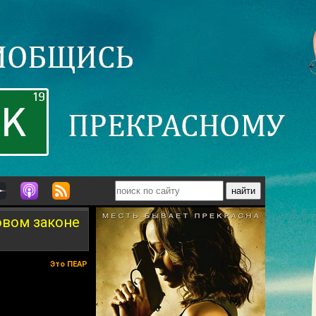
овом законе
Это ПЕАР