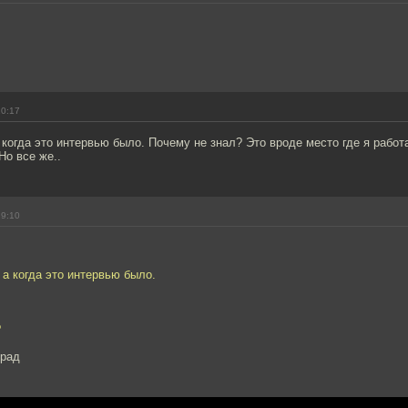
10:17
когда это интервью было. Почему не знал? Это вроде место где я работа
Но все же..
19:10
а когда это интервью было.
?
мрад