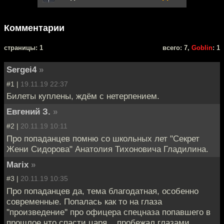
Комментарии
cтраницы: 1
всего: 7,
Goblin
: 1
Sergei4
»
#1 |
19.11.19 22:37
Билеты куплены, ждём с нетерпением.
Евгений З.
»
#2 |
20.11.19 10:11
Про попаданцев помню со школьных лет "Секрет
Жени Сидорова" Анатолия Тихоновича Гладилина.
Marix
»
#3 |
20.11.19 10:35
Про попаданцев да, тема благодатная, особенно
современные. Попалась как то на глаза
''произведение'' про офицера спецназа попавшего в
прошлое что спасти царя... пробежал глазами