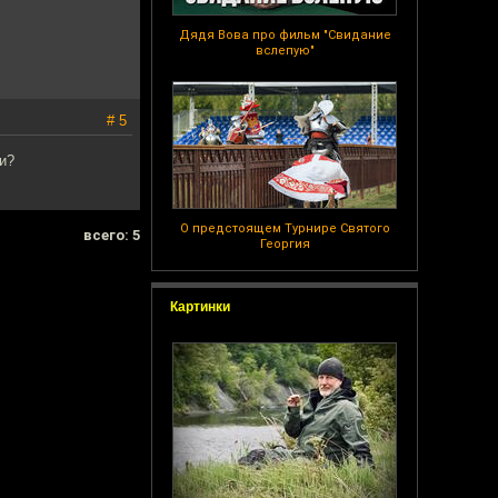
Дядя Вова про фильм "Свидание
вслепую"
# 5
и?
О предстоящем Турнире Святого
всего: 5
Георгия
Картинки