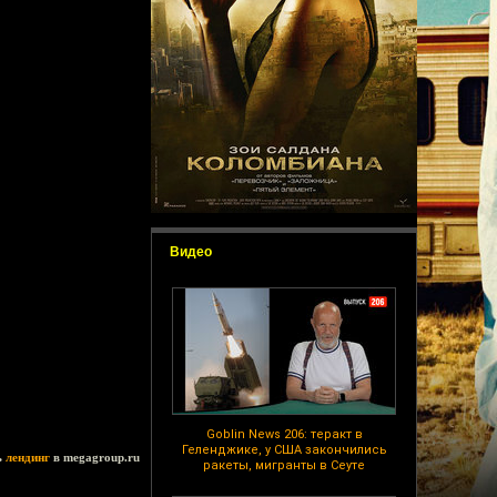
Видео
Goblin News 206: теракт в
Геленджике, у США закончились
ь
лендинг
в megagroup.ru
ракеты, мигранты в Сеуте