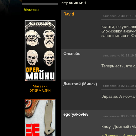
cтраницы: 1
Магазин
Ravid
отправлено 30.11.19 
Кстати, не удивля
блокировку аккаун
залогиниться в Ю
Олспейс
отправлено 01.12.19 
Теперь есть, что 
Дмитрий (Минск)
отправлено 02.12.19 
Магазин
ОПЕРМАЙКИ
Здравие. А нормал
egoryakovlev
отправлено 03.12.19 
Кому: Дмитрий (М
> Здравие. А норм