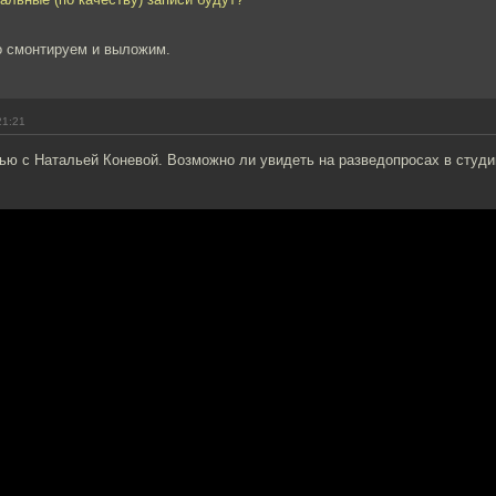
о смонтируем и выложим.
21:21
ью с Натальей Коневой. Возможно ли увидеть на разведопросах в студи