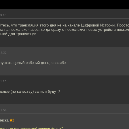
19:10
йтесь, что трансляция этого дня не на канале Цифровой Истории. Прост
та на несколько часов, когда сразу с нескольких новых устройств неско
тьюб для трансляции
14:32
слушать целый рабочий день, спасибо.
11:25
ьные (по качеству) записи будут?
17:56
инск),
#3
альные (по качеству) записи будут?