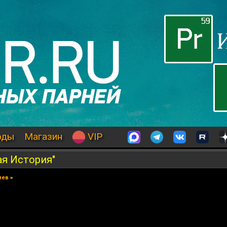
оды
Магазин
VIP
я История"
иев
»