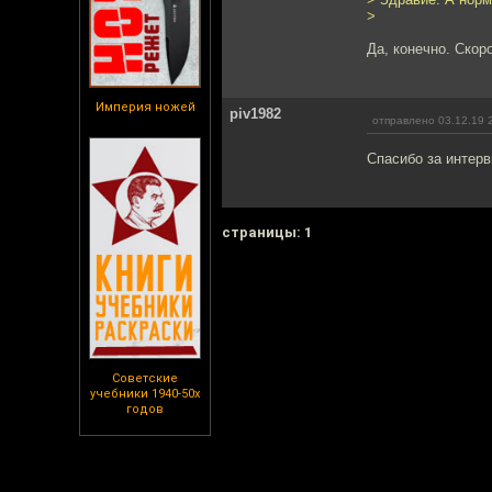
>
Да, конечно. Скор
Империя ножей
piv1982
отправлено 03.12.19 
Спасибо за интерв
cтраницы: 1
Советские
учебники 1940-50х
годов