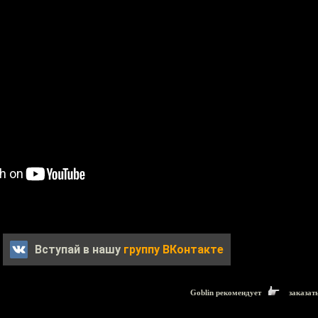
Вступай в нашу
группу ВКонтакте
Goblin рекомендует
заказат