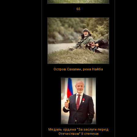
65
Остров Сахалин, река Найба
Медаль ордена "За заслуги перед
Отечеством" II степени