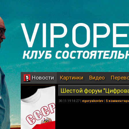
Картинки
Видео
Перев
Новости
Шестой форум "Цифрова
30.11.19 14:27 |
egoryakovlev
|
5 комментар