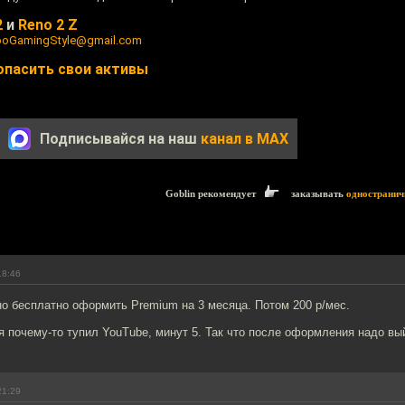
2
и
Reno 2 Z
oGamingStyle@gmail.com
опасить свои активы
Подписывайся на наш
канал в MAX
Goblin рекомендует
заказывать
одностранич
18:46
о бесплатно оформить Premium на 3 месяца. Потом 200 р/мес.
почему-то тупил YouTube, минут 5. Так что после оформления надо вый
21:29