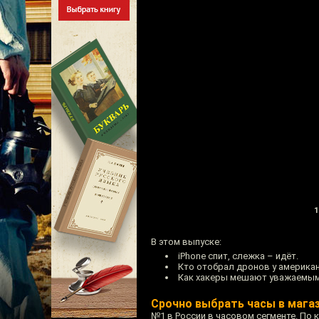
1
В этом выпуске:
iPhone спит, слежка – идёт.
Кто отобрал дронов у американ
Как хакеры мешают уважаемым
Срочно выбрать часы в магаз
№1 в России в часовом сегменте. По 