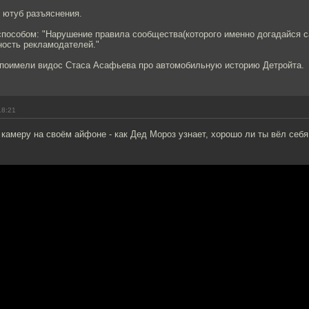
 ютуб разъяснения.
способом: "Нарушение правила сообщества(которого именно догадайся с
ность рекламодателей."
поимели видос Стаса Асафьева про автомобильную историю Детройта.
18:21
камеру на своём айфоне - как Дед Мороз узнает, хорошо ли ты вёл себя