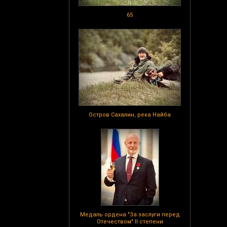
65
Остров Сахалин, река Найба
Медаль ордена "За заслуги перед
Отечеством" II степени