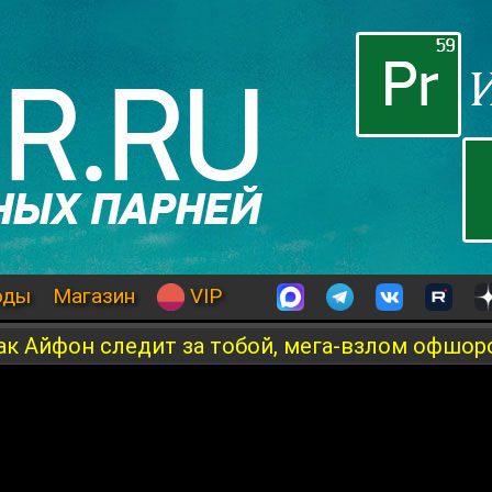
оды
Магазин
VIP
ак Айфон следит за тобой, мега-взлом офшор