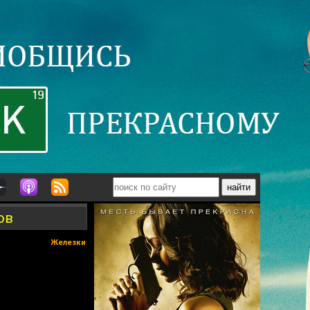
ов
Железки