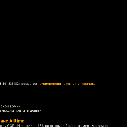
8:44
|
331182 просмотра
|
аудиоверсия
|
вконтакте
|
скачать
ской армии.
 людям прятать деньги.
ине Alltime
коду GOBLIN — скидка 15% на огромный ассортимент магазина.