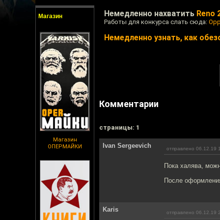
Немедленно нахватить
Reno 
Магазин
Работы для конкурса слать сюда:
Opp
Немедленно узнать, как обез
Комментарии
cтраницы: 1
Магазин
Ivan Sergeevich
ОПЕРМАЙКИ
отправлено 06.12.19 
Пока халява, можн
После оформления 
Karis
отправлено 06.12.19 