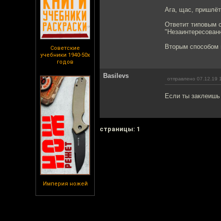
Ага, щас, пришлёт
Ответит типовым 
"Незаинтересован
Вторым способом 
Советские
учебники 1940-50х
годов
Basilevs
отправлено 07.12.19 
Если ты заклеишь 
cтраницы: 1
Империя ножей