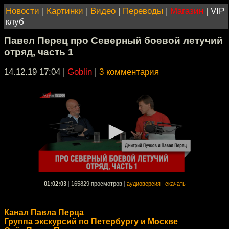
Новости
|
Картинки
|
Видео
|
Переводы
|
Магазин
|
VIP
клуб
Павел Перец про Северный боевой летучий
отряд, часть 1
14.12.19 17:04
|
Goblin
|
3 комментария
01:02:03
|
165829 просмотров
|
аудиоверсия
|
скачать
Канал Павла Перца
Группа экскурсий по Петербургу и Москве