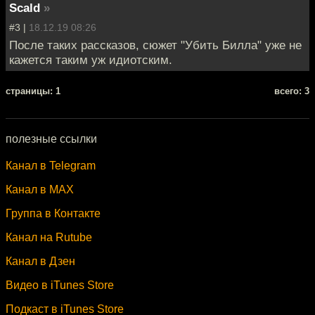
Scald
»
#3 |
18.12.19 08:26
После таких рассказов, сюжет "Убить Билла" уже не
кажется таким уж идиотским.
cтраницы: 1
всего: 3
полезные ссылки
Канал в Telegram
Канал в MAX
Группа в Контакте
Канал на Rutube
Канал в Дзен
Видео в iTunes Store
Подкаст в iTunes Store