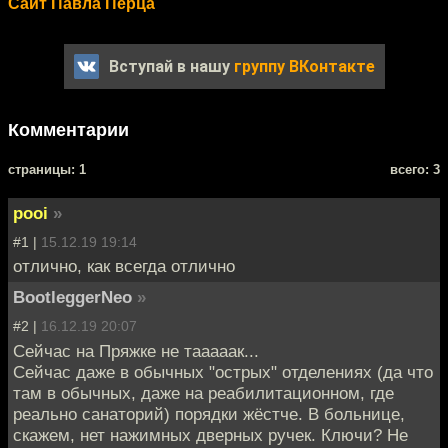
Сайт Павла Перца
Вступай в нашу
группу ВКонтакте
Комментарии
cтраницы: 1
всего: 3
pooi
»
#1 |
15.12.19 19:14
отлично, как всегда отлично
BootleggerNeo
»
#2 |
16.12.19 20:07
Сейчас на Пряжке не тааааак...
Сейчас даже в обычных "острых" отделениях (да что
там в обычных, даже на реабилитационном, где
реально санаторий) порядки жёстче. В больнице,
скажем, нет нажимных дверных ручек. Ключи? Не