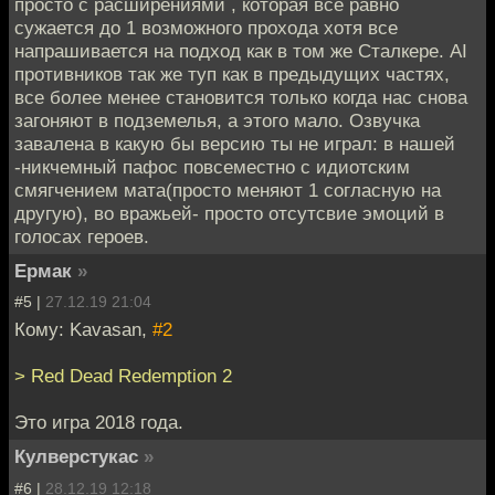
просто с расширениями , которая все равно
сужается до 1 возможного прохода хотя все
напрашивается на подход как в том же Сталкере. AI
противников так же туп как в предыдущих частях,
все более менее становится только когда нас снова
загоняют в подземелья, а этого мало. Озвучка
завалена в какую бы версию ты не играл: в нашей
-никчемный пафос повсеместно с идиотским
смягчением мата(просто меняют 1 согласную на
другую), во вражьей- просто отсутсвие эмоций в
голосах героев.
Ермак
»
#5 |
27.12.19 21:04
Кому: Kavasan,
#2
> Red Dead Redemption 2
Это игра 2018 года.
Кулверстукас
»
#6 |
28.12.19 12:18