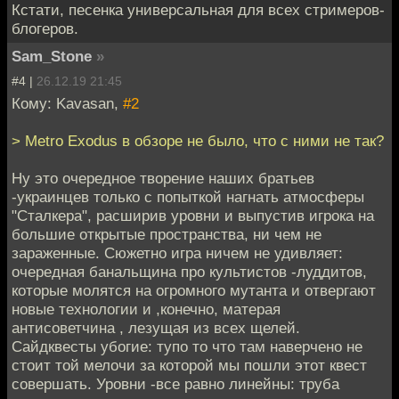
Кстати, песенка универсальная для всех стримеров-
блогеров.
Sam_Stone
»
#4 |
26.12.19 21:45
Кому: Kavasan,
#2
> Metro Exodus в обзоре не было, что с ними не так?
Ну это очередное творение наших братьев
-украинцев только с попыткой нагнать атмосферы
"Сталкера", расширив уровни и выпустив игрока на
большие открытые пространства, ни чем не
зараженные. Сюжетно игра ничем не удивляет:
очередная банальщина про культистов -луддитов,
которые молятся на огромного мутанта и отвергают
новые технологии и ,конечно, матерая
антисоветчина , лезущая из всех щелей.
Сайдквесты убогие: тупо то что там наверчено не
стоит той мелочи за которой мы пошли этот квест
совершать. Уровни -все равно линейны: труба