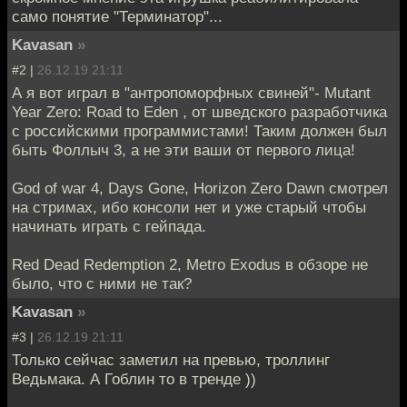
само понятие "Терминатор"...
Kavasan
»
#2 |
26.12.19 21:11
А я вот играл в "антропоморфных свиней"- Mutant
Year Zero: Road to Eden , от шведского разработчика
с российскими программистами! Таким должен был
быть Фоллыч 3, а не эти ваши от первого лица!
God of war 4, Days Gone, Horizon Zero Dawn смотрел
на стримах, ибо консоли нет и уже старый чтобы
начинать играть с гейпада.
Red Dead Redemption 2, Metro Exodus в обзоре не
было, что с ними не так?
Kavasan
»
#3 |
26.12.19 21:11
Только сейчас заметил на превью, троллинг
Ведьмака. А Гоблин то в тренде ))