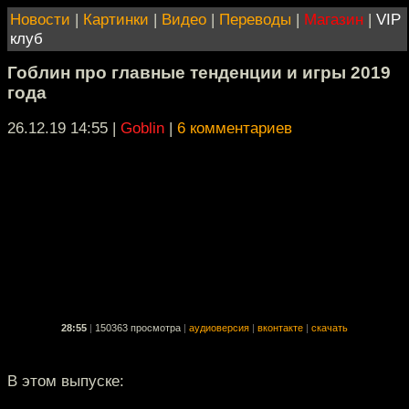
Новости
|
Картинки
|
Видео
|
Переводы
|
Магазин
|
VIP
клуб
Гоблин про главные тенденции и игры 2019
года
26.12.19 14:55
|
Goblin
|
6 комментариев
28:55
|
150363 просмотра
|
аудиоверсия
|
вконтакте
|
скачать
В этом выпуске: