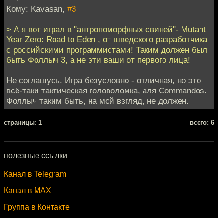
Кому: Kavasan,
#3
> А я вот играл в "антропоморфных свиней"- Mutant
Year Zero: Road to Eden , от шведского разработчика
с российскими программистами! Таким должен был
быть Фоллыч 3, а не эти ваши от первого лица!
Не соглашусь. Игра безусловно - отличная, но это
всё-таки тактическая головоломка, аля Commandos.
Фоллыч таким быть, на мой взгляд, не должен.
cтраницы: 1
всего: 6
полезные ссылки
Канал в Telegram
Канал в MAX
Группа в Контакте