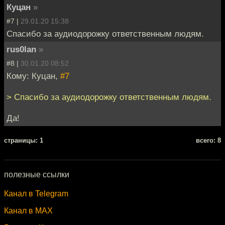
Куцан
»
#7 |
29.01.20 15:38
Спасибо за аудиодорожку ответственным людям.
rus0lan
»
#8 |
30.01.20 08:52
Кому: Куцан,
#7
> Спасибо за аудиодорожку ответственным людям.
Да!
cтраницы: 1
всего: 8
полезные ссылки
Канал в Telegram
Канал в MAX