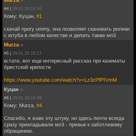
#4 |
29.01.20 15:16
Кому: Куцан,
#1
скачай прогу ummy, она позволяет скачивать ролики
с ютуба в любом качестве и делать также мп3
Murza
»
#5 |
29.01.20 15:17
кстати, вот еще интересный рассказ про казематы
брестской крепости
https://www.youtube.com/watch?v=Lz3zPfPIVmM
Куцан
»
#6 |
29.01.20 15:38
Кому: Murza,
#4
Спасибо, я знаю эту штуку, но здесь почти всегда
сразу прикладывали мп3 - привык к заботливому
обращению.