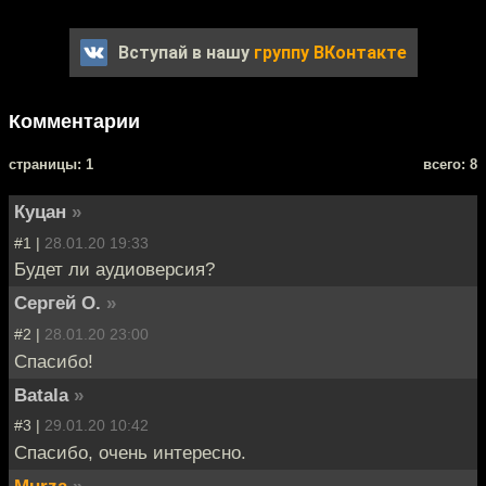
Вступай в нашу
группу ВКонтакте
Комментарии
cтраницы: 1
всего: 8
Куцан
»
#1 |
28.01.20 19:33
Будет ли аудиоверсия?
Сергей О.
»
#2 |
28.01.20 23:00
Спасибо!
Batala
»
#3 |
29.01.20 10:42
Спасибо, очень интересно.
Murza
»