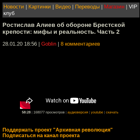
Новости
|
Картинки
|
Видео
|
Переводы
|
Магазин
|
VIP
клуб
Ростислав Алиев об обороне Брестской
крепости: мифы и реальность. Часть 2
28.01.20 18:56
|
Goblin
|
8 комментариев
58:28
|
168077 просмотров
|
аудиоверсия
|
youtube
|
скачать
Поддержать проект "Архивная революция"
Подписаться на канал проекта