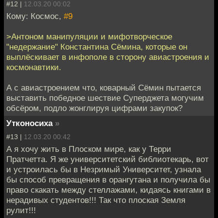
#12 |
12.03.20 00:02
Кому: Космос,
#9
>Антоном манипуляции и мифотворческое
"недержание" Константина Сёмина, которые он
выплёскивает в инфополе в сторону авиастроения и
космонавтики.
А с авиастроением что, коварный Сёмин пытается
выставить победное шествие Суперджета могучим
обсёром, подло жонглируя цифрами закупок?
Утконосиха
»
#13 |
12.03.20 00:42
А я хочу жить в Плоском мире, как у Терри
Пратчетта. Я же университетский библиотекарь, вот
и устроилась бы в Незримый Университет, узнала
бы способ превращения в орангутана и получила бы
право скакать между стеллажами, кидаясь книгами в
нерадивых студентов!!! Так что плоская Земля
рулит!!!