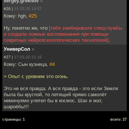
sergey.grekhov
»
#26 |
15.03.20 14:57
Кому: hgh,
#25
Ну, понятно же, что
[тебя зомбировали спецслужбы
и создали ложные воспоминания при помощи
секретных нейропсихологических технологий]
.
УниверСол
»
#27 |
17.03.20 21:16
Кому: Сын кузнеца,
#4
> Опыт с уровнем это огонь.
Это не вся правда. А вся правда - это если Земля
была бы круглой, то летящий прямо самолёт
неминуемо улетел бы в космос. Шах и мат,
шароёбы!!!
cтраницы: 1
всего: 27