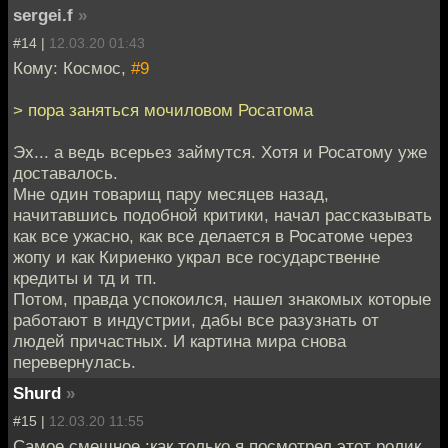
sergei.f
»
#14 |
12.03.20 01:43
Кому: Космос,
#9
> пора заняться мочиловом Росатома
Эх... а ведь всерьез займутся. Хотя и Росатому уже
доставалось.
Мне один товарищ пару месяцев назад,
начитавшись подобной критики, начал рассказывать
как все ужасно, как все делается в Росатоме через
жопу и как Кириенко украл все государственне
кредиты и тд и тп.
Потом, правда успокоился, нашел знакомых которые
работают в индустрии, дабы все разузнать от
людей причастных. И картина мира снова
перевернулась.
Shurd
»
#15 |
12.03.20 11:55
Самое смешное :как только я посмотрел этот ролик