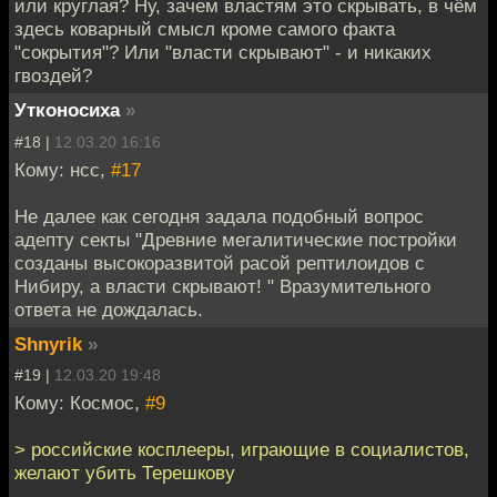
или круглая? Ну, зачем властям это скрывать, в чём
здесь коварный смысл кроме самого факта
"сокрытия"? Или "власти скрывают" - и никаких
гвоздей?
Утконосиха
»
#18 |
12.03.20 16:16
Кому: нсс,
#17
Не далее как сегодня задала подобный вопрос
адепту секты "Древние мегалитические постройки
созданы высокоразвитой расой рептилоидов с
Нибиру, а власти скрывают! " Вразумительного
ответа не дождалась.
Shnyrik
»
#19 |
12.03.20 19:48
Кому: Космос,
#9
> российские косплееры, играющие в социалистов,
желают убить Терешкову