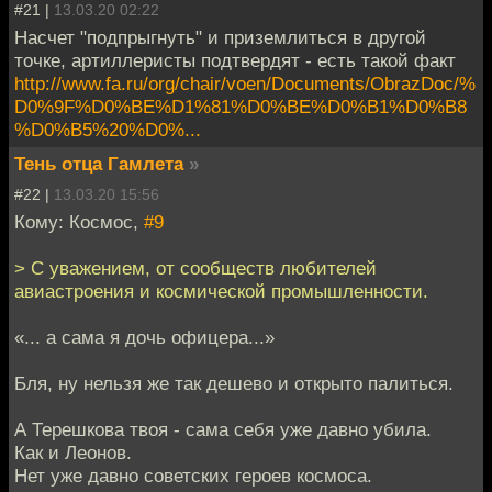
#21 |
13.03.20 02:22
Насчет "подпрыгнуть" и приземлиться в другой
точке, артиллеристы подтвердят - есть такой факт
http://www.fa.ru/org/chair/voen/Documents/ObrazDoc/%
D0%9F%D0%BE%D1%81%D0%BE%D0%B1%D0%B8
%D0%B5%20%D0%...
Тень отца Гамлета
»
#22 |
13.03.20 15:56
Кому: Космос,
#9
> С уважением, от сообществ любителей
авиастроения и космической промышленности.
«... а сама я дочь офицера...»
Бля, ну нельзя же так дешево и открыто палиться.
А Терешкова твоя - сама себя уже давно убила.
Как и Леонов.
Нет уже давно советских героев космоса.