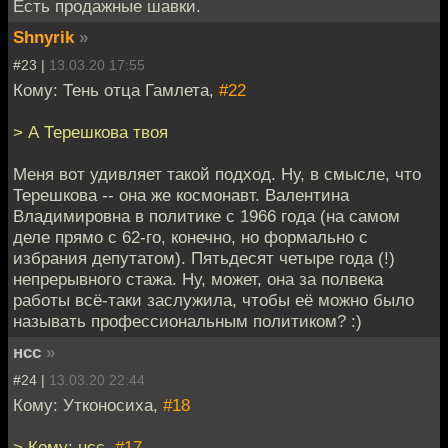
Есть продажные шавки.
Shnyrik
»
#23 |
13.03.20 17:55
Кому: Тень отца Гамлета,
#22
> А Терешкова твоя
Меня вот удивляет такой подход. Ну, в смысле, что
Терешкова -- она же космонавт. Валентина
Владимировна в политике с 1966 года (на самом
деле прямо с 62-го, конечно, но формально с
избрания депутатом). Пятьдесят четыре года (!)
непрерывного стажа. Ну, может, она за полвека
работы всё-таки заслужила, чтобы её можно было
называть профессиональным политиком? :)
нсс
»
#24 |
13.03.20 22:44
Кому: Утконосиха,
#18
> Кому: нсс,
#17