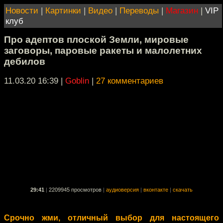
Новости
|
Картинки
|
Видео
|
Переводы
|
Магазин
|
VIP
клуб
Про адептов плоской Земли, мировые
заговоры, паровые ракеты и малолетних
дебилов
11.03.20 16:39
|
Goblin
|
27 комментариев
29:41
|
2209945 просмотров
|
аудиоверсия
|
вконтакте
|
скачать
Срочно жми, отличный выбор для настоящего