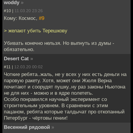
woddy
»
#10 |
11.03.20 23:26
Кому: Космос,
#9
> желают убить Терешкову
Убивать конечно нельзя. Но выпнуть из думы -
обязательно.
Desert Cat
»
#11 |
12.03.20 00:02
Чоткие ребята..жаль, не у всех у них есть деньги на
паровую ракету. Хотя, может они Жюля Верна
почитают и соорудят пушку..ну раз законы Ньютона
не для них - можно и в ядре полететь.
Особо понравился научный эксперимент со
строительным уровнем. В сравнении с этим
пацаном, ребята которые талдычат про откопанный
Петербург - чёртовы гении!
Весенний рядовой
»