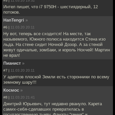
#5 |
11.03.20 19:32
Интел пишет, что i7 9750H - шестиядерный, 12
потоков.
HanTengri
»
#6 |
11.03.20 20:11
Ну вот, теперь все сходится! На месте, так
назывемого, Южного полюса находится Стена изо
льда. На стене сидит Ночной Дозор. А за стеной
живут одичалые, зомбаки, и король Нохчей! Мартин
не врал!
Пианист
»
#7 |
11.03.20 20:11
У адептов плоской Земли есть сторонники по всему
земному шару!!!
Космос
»
#8 |
11.03.20 21:41
Дмитрий Юрьевич, тут недавно рвануло. Карета
самих-себя-сделавших превратилась в
государственную тыкву. Фанаты "гения" и