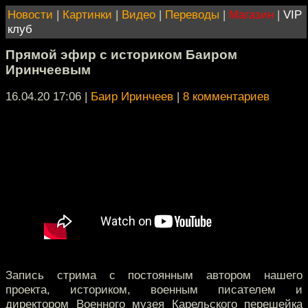
Новости
|
Картинки
|
Видео
|
Переводы
|
Магазин
|
VIP
клуб
Прямой эфир с историком Баиром
Иринчеевым
16.04.20 17:06
|
Баир Иринчеев
|
8 комментариев
Запись стрима с постоянным автором нашего
проекта, историком, военным писателем и
директором Военного музея Карельского перешейка