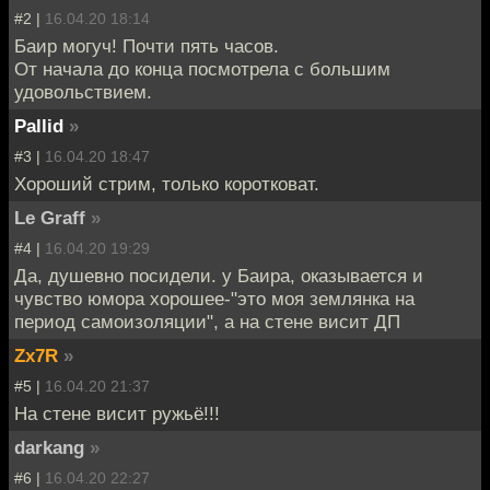
#2 |
16.04.20 18:14
Баир могуч! Почти пять часов.
От начала до конца посмотрела с большим
удовольствием.
Pallid
»
#3 |
16.04.20 18:47
Хороший стрим, только коротковат.
Le Graff
»
#4 |
16.04.20 19:29
Да, душевно посидели. у Баира, оказывается и
чувство юмора хорошее-"это моя землянка на
период самоизоляции", а на стене висит ДП
Zx7R
»
#5 |
16.04.20 21:37
На стене висит ружьё!!!
darkang
»
#6 |
16.04.20 22:27