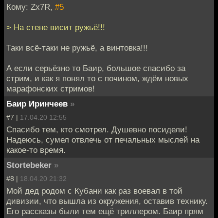
Кому: Zx7R,
#5
> На стене висит ружьё!!!
Таки всё-таки не ружьё, а винтовка!!!
А если серьёзно то Баир, большое спасибо за
стрим, и как я понял то с почином, ждём новых
марафонских стримов!
Баир Иринчеев
»
#7 |
17.04.20 12:55
Спасибо тем, кто смотрел. Душевно посидели!
Надеюсь, сумел отвлечь от печальных мыслей на
какое-то время.
Stortebeker
»
#8 |
18.04.20 21:32
Мой дед родом с Кубани как раз воевал в той
дивизии, что вышла из окружения, оставив технику.
Его рассказы были тем ещё триллером. Баир прям