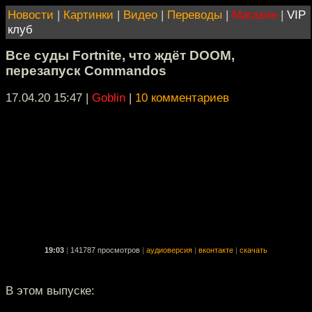
Новости
|
Картинки
|
Видео
|
Переводы
|
Магазин
|
VIP
клуб
Все суды Fortnite, что ждёт DOOM,
перезапуск Commandos
17.04.20 15:47
|
Goblin
|
10 комментариев
19:03
|
141787 просмотров
|
аудиоверсия
|
вконтакте
|
скачать
В этом выпуске: