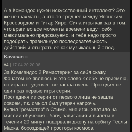
А в Командос нужен искусственный интеллект? Это
же не шахматы, а что-то среднее между Японским
Кроссвордом и Гитар Хиро. Сила игры как раз в том,
что враги во все моменты времени ведут себя
максимально предсказуемо, и тебе надо просто
подобрать правильную последовательность
действий и отыграть её как музыкальный этюд.
Kavasan
»
#4 |
17.04.20 20:08
За Коммандос 2 Ремастеринг за себя скажу.
Фанатом не являюсь и это слово к себе не приемлю,
но игра в студенчестве зашла очень. Проходил не
один раз первые игры серии.
Последняя из серии от первого лица не зашла
совсем, т.к. смысл был утерян напрочь.
Купил "ремастер" в Стиме, мне игры хватило на
миссии обучения - баги, зависания и вылеты в
течении 20 минут подорвали джепу на орбиту Теслы
Маска, бороздящей просторы космоса.