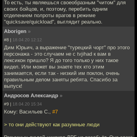
То есть, ты являешься своеобразным "читом" для
своих бойцов, и, поэтому, перебить одним
отделением полроты врагов в режиме
"quicksave/quickload", выглядит реально.
Aborigen
»
#8 |
18.04.20 12:12
Дим Юрьич, а выражение "турецкий чорт" про этого
персонажа - это случаем не с tvjihad к вам в
лексикон пришло? Я до того только у них такое
видел. Или может вы знаете тех кто этим
занимается, если так - низкий им поклон, очень
правильным делом заняты ребята. Спасибо за
выпуск!
Андросов Александр
»
#9 |
18.04.20 15:34
Кому: Васильев С.,
#7
> то они действуют как разумные люди