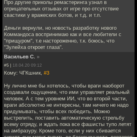
Про другие приколы ремастеринга узнал в
отрицательных отзывах от игре про отсутствие
свастики у вражеских ботов, и т.д. и т.п.
Деньги вернули, но новость разработку нового
Коммандоса воспринимаю как и все любители с
"прищуром", т.е настороженно, т.к. боюсь, что
"Зулейха откроет глаза".
Васильев С.
»
#5 |
18.04.20 09:12
Кому: ЧГКшник,
#3
Ну лично мне бы хотелось, чтобы враги наоборот
создавали ощущение, что ими управляет реальный
человек. А с тем уровнем ИИ, что во второй части,
враги абсолютно не интересны, там ничего не надо
придумывать, чтобы всех победить. Можно
выстрелить, поставить автоматическую стрельбу
всему отряду, и ждать пока все фашисты тупо летят
на амбразуру. Кроме того, если у них сбивается