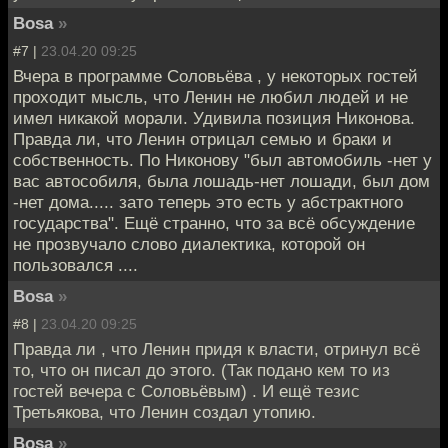
Bosa
»
#7 |
23.04.20 09:25
Вчера в программе Соловьёва , у некоторых гостей
проходит мысль, что Ленин не любил людей и не
имел никакой морали. Удивила позиция Никонова.
Правда ли, что Ленин отрицал семью и браки и
собственность. По Никонову "был автомобиль -нет у
вас автособиля, была лошадь-нет лошади, был дом
-нет дома..... зато теперь это есть у абстрактного
государства". Ещё странно, что за всё обсуждение
не прозвучало слово диалектика, которой он
пользовался ....
Bosa
»
#8 |
23.04.20 09:25
Правда ли , что Ленин придя к власти, отринул всё
то, что он писал до этого. (Так подано кем то из
гостей вечера с Соловьёвым) . И ещё тезис
Третьякова, что Ленин создал утопию.
Bosa
»