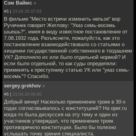
Сэм Ваймс
»
#5 |
23.04.20 07:03
В фильме "Место встречи изменить нельзя" вор
Ручечник говорит Жеглову: "Указ семь-восемь
шьешь?", имея в виду известное постановление от
7.08.1932 года. Разъясните, пожалуйста, как это
постановление взаимодействовало со статьями о
хищении государственной собственного в тогдашнем
УК? Дополняло их или было отдельной нормой? И
если было отдельной, то как суды определяли:
применять к преступнику статью УК или "указ семь-
восемь"? Спасибо.
sergey.grekhov
»
#6 |
23.04.20 09:05
Добрый вечер! Насколько применение троек в 30-х
годах согласовывалось с конституцией? На oper.ru
когда-то была дискуссия на эту тему и один из
участников утверждал, что применение троек
противоречило конституции. Было бы полезно
услышать точку зрения специалиста.