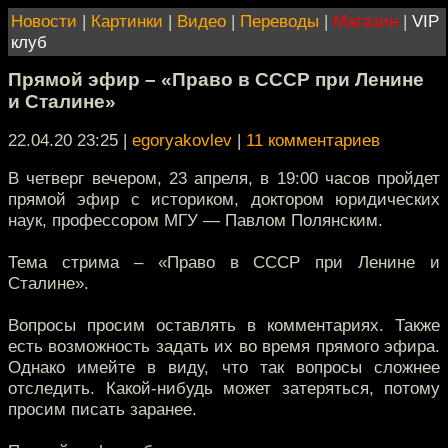
Новости
|
Картинки
|
Видео
|
Переводы
|
Магазин
|
VIP
клуб
Прямой эфир – «Право в СССР при Ленине
и Сталине»
22.04.20 23:25
|
egoryakovlev
|
11 комментариев
В четверг вечером, 23 апреля, в 19:00 часов пройдет
прямой эфир с историком, доктором юридических
наук, профессором МГУ — Павлом Полянским.
Тема стрима – «Право в СССР при Ленине и
Сталине».
Вопросы просим оставлять в комментариях. Также
есть возможность задать их во время прямого эфира.
Однако имейте в виду, что так вопросы сложнее
отследить. Какой-нибудь может затеряться, потому
просим писать заранее.