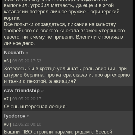
выполнил, угробил матчасть, да ещё и в этой
катавасии потерял личное оружие - офицерский
кортик.
Все попытки оправдаться, пихание начальству
трофейного сс-овского кинжала взамен утерянного
своего, ни к чему не привели. Влепили строгача в
личное дело.
Nodeath
»
#6 |
08.05.20 17:53
Хотелось бы в кратце услышать роль авиации, при
штурме берлина, про катера сказали, про артелерию
и танки с пехотой, а авиация?
saw-friendship
»
#7 |
09.05.20 20:17
Очень интересная лекция!
fyodorov
»
#8 |
12.05.20 08:10
Башни ПВО строили парами: рядом с боевой