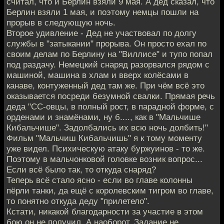
считал, что и Берлин взяли 9 мая. А дед сказал, что
Берлин взяли 1 мая, и поэтому немцы пошли на
прорыв в следующую ночь.
Второе удивление - Дед не участвовал по долгу
службы в "затыкании" прорыва. Он просто ехал по
своим делам по Берлину на "Виллисе" и тупо попал
под раздачу. Немецкий снаряд разорвался рядом с
машиной, машина в хлам и вверх колёсами в
канаве, контуженный дед там же. При чём всё это
оказывается посреди безумной свалки. Прямая речь
деда "СС-овцы, в полный рост, в парадной форме, с
орденами и знамёнами, ну б...., как в "Мальчише
Кибальчише". Задолбались их всю ночь долбить!"
Фильм "Мальчиш Кибальчишь" я к тому моменту
уже видел. Психическую атаку буржуинов - то же.
Поэтому в мальчонковой головке возник вопрос...
Если всё было так, то откуда снаряд?
Теперь всё стало ясно - если во главе колонны
пёрли танки, да ещё с королевским тигром во главе,
то понятно откуда деду "прилетело".
Кстати, никакой благодарности за участие в этом
бою он не получил. А наоборот. Задание не