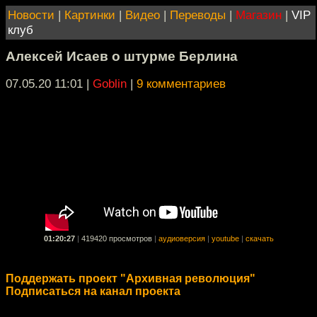
Новости
|
Картинки
|
Видео
|
Переводы
|
Магазин
|
VIP
клуб
Алексей Исаев о штурме Берлина
07.05.20 11:01
|
Goblin
|
9 комментариев
01:20:27
|
419420 просмотров
|
аудиоверсия
|
youtube
|
скачать
Поддержать проект "Архивная революция"
Подписаться на канал проекта