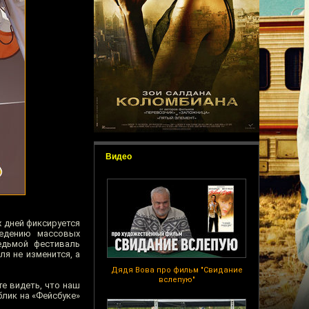
Видео
х дней фиксируется
ведению массовых
едьмой фестиваль
ля не изменится, а
Дядя Вова про фильм "Свидание
вслепую"
е видеть, что наш
блик на «Фейсбуке»