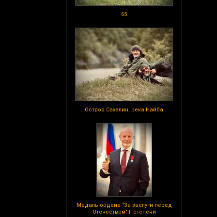
65
Остров Сахалин, река Найба
Медаль ордена "За заслуги перед
Отечеством" II степени