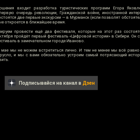
шения входит разработка туристических программ Егора Яковл
 первую очередь революции, Гражданской войне, иностранной инте
остоятся две первые экскурсии — в Мурманск (если позволят обстояте
рые откроется в ближайшее время.
нируем провести ещё два фестиваля, которые на этот раз состоят
ктября пройдёт первый фестиваль «Цифровой истории» в Сибири. Он с
фестиваль в замечательном городе Иваново.
м мае мы не можем встретиться лично. И тем не менее мы всё равно
русло, и мы с вами обязательно устроим самый потрясающий истор
вить.
Подписывайся на канал в
Дзен