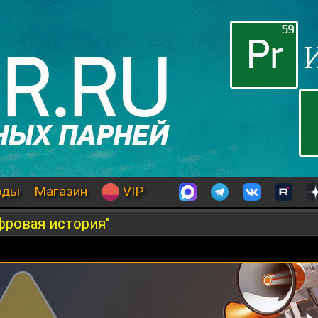
оды
Магазин
VIP
фровая история"