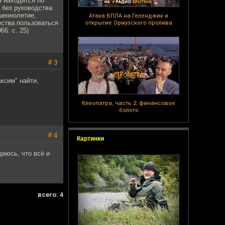
н находится по
 без руководства
шеннолетие,
Атака БПЛА на Геленджик и
ества пользоваться
открытие Ормузского пролива
66. с. 25)
# 3
ксим" найти,
Клеопатра, часть 2: финансовое
болото
# 4
Картинки
деюсь, что всё и
всего: 4