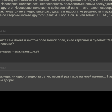
 выход человека из состояния своего несовершеннолетия, в котором о
. Несовершеннолетие есть неспособность пользоваться своим рассудком
о другого. Несовершеннолетие по собственной вине — это такое несовер
заключается не в недостатке рассудка, а в недостатке решимости и муж
 со стороны кого-то другого” (Кант И. Собр. Соч. в 6-ти томах. Т.6. М., 19
00:24
ист сам может в чистом поле мешок соли, кило картошки и пулемёт "Ма
к вообще?
меньшем - выживальщике?
00:53
арищи, ни одного видео за сутки, первый раз такое на моей памяти... На
ем добра!