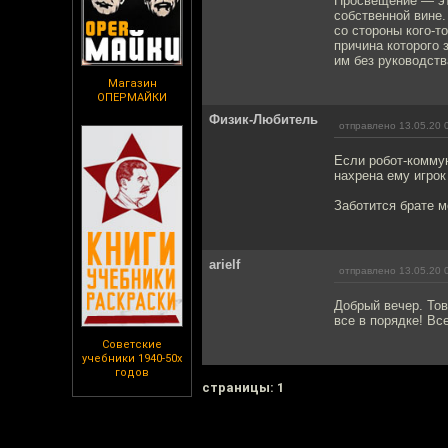
Просвещение — это
собственной вине
со стороны кого-т
причина которого 
им без руководства
Магазин
ОПЕРМАЙКИ
Физик-Любитель
отправлено 13.05.20 
Если робот-коммун
нахрена ему игро
Заботится брате 
arielf
отправлено 13.05.20 
Добрый вечер. Тов
все в порядке! Вс
Советские
учебники 1940-50х
годов
cтраницы: 1