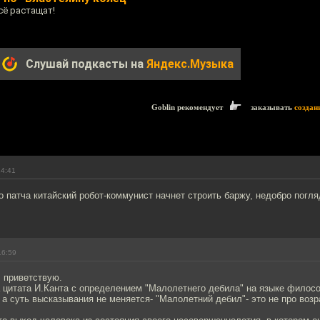
сё растащат!
Слушай подкасты на
Яндекс.Музыка
Goblin рекомендует
заказывать
создан
14:41
патча китайский робот-коммунист начнет строить баржу, недобро погля
16:59
 приветствую.
а цитата И.Канта с определением "Малолетнего дебила" на языке филос
 а суть высказывания не меняется- "Малолетний дебил"- это не про возр