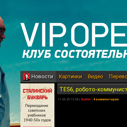
Картинки
Видео
Перев
Новости
TES6, робото-коммунисты
11.05.20 13:58 |
Goblin
|
4 комментария