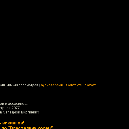
:38
|
402248 просмотров
|
аудиоверсия
|
вконтакте
|
скачать
ов и ассасинов.
rpunk 2077.
в Западной Виргинии?
 викингов!
 по “Властелину колец”