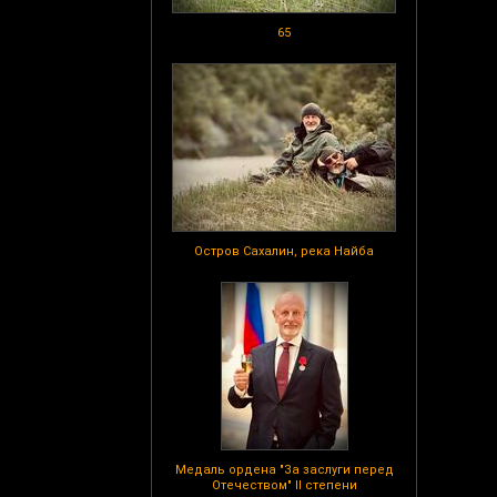
65
Остров Сахалин, река Найба
Медаль ордена "За заслуги перед
Отечеством" II степени