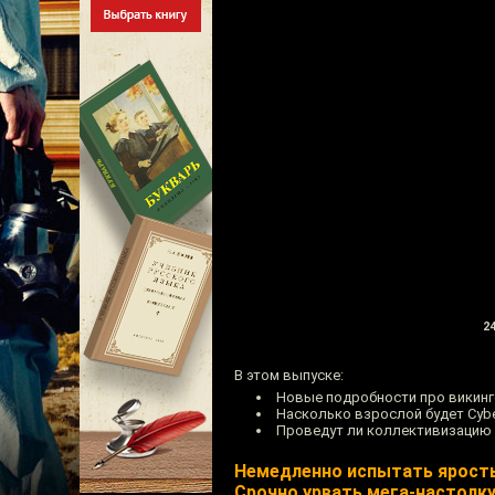
24
В этом выпуске:
Новые подробности про викинг
Насколько взрослой будет Cybe
Проведут ли коллективизацию 
Немедленно испытать ярость
Срочно урвать мега-настолку