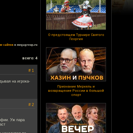
О предстоящем Турнире Святого
Георгия
ие сайтов
в megagroup.ru
всего: 4
# 1
дывая на игрока-
Признание Меркель и
возвращение России в большой
спорт
# 2
офии. Уж пара
аст